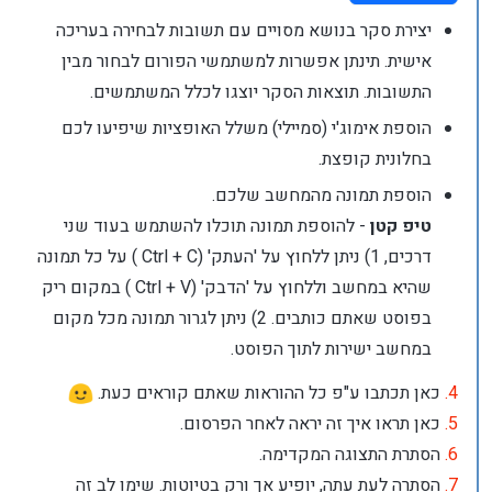
יצירת סקר בנושא מסויים עם תשובות לבחירה בעריכה
אישית. תינתן אפשרות למשתמשי הפורום לבחור מבין
התשובות. תוצאות הסקר יוצגו לכלל המשתמשים.
הוספת אימוג'י (סמיילי) משלל האופציות שיפיעו לכם
בחלונית קופצת.
הוספת תמונה מהמחשב שלכם.
טיפ קטן
- להוספת תמונה תוכלו להשתמש בעוד שני
דרכים, 1) ניתן ללחוץ על 'העתק' (Ctrl + C ) על כל תמונה
שהיא במחשב וללחוץ על 'הדבק' (Ctrl + V ) במקום ריק
בפוסט שאתם כותבים. 2) ניתן לגרור תמונה מכל מקום
במחשב ישירות לתוך הפוסט.
4.
כאן תכתבו ע"פ כל ההוראות שאתם קוראים כעת.
5.
כאן תראו איך זה יראה לאחר הפרסום.
6.
הסתרת התצוגה המקדימה.
7.
הסתרה לעת עתה, יופיע אך ורק בטיוטות. שימו לב זה