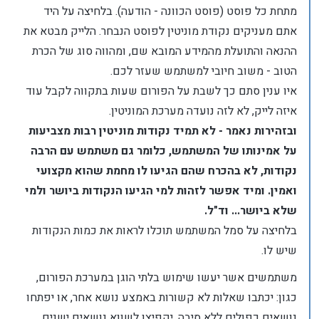
מתחת כל פוסט (פוסט הכוונה - הודעה). בלחיצה על היד
אתם מעניקים נקודת מוניטין לפוסט הנבחר. הלייק מבטא את
ההנאה והתועלת מהמידע המובא שם, ומהווה סוג של הכרת
הטוב - משוב חיובי למשתמש שעזר לכם.
איו ענין סתם כך לשבת על הפורום שעות בתקווה לקבל עוד
איזה לייק, לא לזה נועדה מערכת המוניטין.
ובזהירות נאמר - לא תמיד נקודות מוניטין רבות מצביעות
על אמינותו של המשתמש, כלומר גם משתמש עם הרבה
נקודות, לא בהכרח שהם הגיעו לו מחמת שהוא מקצועי
ואמין. ומיד אפשר לזהות למי הגיעו הנקודות ביושר ולמי
שלא ביושר... וד"ל.
בלחיצה על סמל המשתמש תוכלו לראות את כמות הנקודות
שיש לו.
משתמשים אשר יעשו שימוש בלתי הוגן במערכת הפורום,
כגון: יכתבו שאלות לא קשורות באמצע נושא אחר, או יפתחו
נושאים כפולים ללא סיבה, יקפיצו לשווא נושאים ישנים,