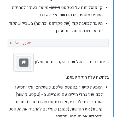
קו פוסל יונח על הטקסט
דוגמא
מיועד בעיקר למחיקת
משפט מוטעה, או הדגשת מלל לא נכון.
מיועד לכתיבת קוד (של סקריפט וכדומה) בשביל שהקוד
יופיע בצורה נכונה . יופיע כך:
בריחוף העכבר מעל שורת הקוד, יופיע סמלון
.
בלחיצה עליו הוקד יועתק.
הטמעת קישור בטקטס שלכם, כשתלחצו עליו יופיעו
לכם שני צמדי מילים עם סוגריים, ב - [טקסט קישור]
אתם צריכים להדביק את הטקסט שלכם וב - (כתובת
קישור) את הקישור, (כמובן שעליכם להדביק את הטקסט
ולהחליף את הטקסט הקיים).