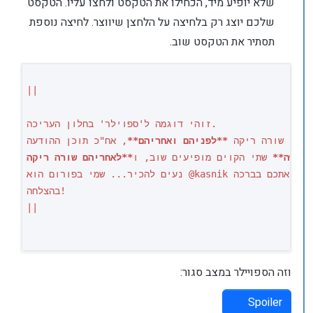
שלא יופיע מיד, הכחילו את הטקסט ולחצו עליו. הטקסט
שלכם יוצג רק בלחיצה על הלחצן שיווצר. לחיצה נוספת
תסתיר את הטקסט שוב.
||

זוהי דוגמה ל'ספוילר' בחלון העריכה. 

יים, שורה ריקה 
**לפניהם ואחריהם**
, אח"כ תוכן ההודעה.

 חדשה**
 שתי הקוים מופיעים שוב, ו
נעים להכיר... שמי בפורום הוא @kasnik צוות הפורום מקבל אתכם בברכה!

בהצלחה!

||

וזה הספויילר במצב סגור:
Spoiler