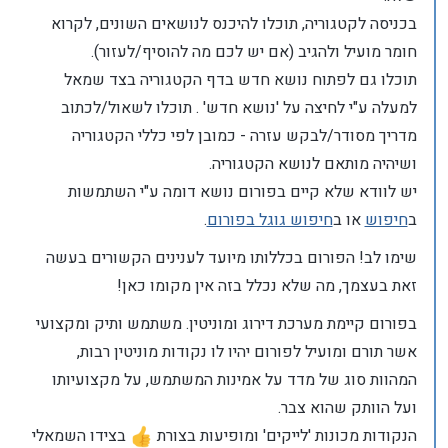
בכניסה לקטגוריה, תוכלו להיכנס לנושאים השונים, לקרוא
חומר מועיל ולהגיב (אם יש לכם מה להוסיף/לעזור).
תוכלו גם לפתוח נושא חדש בדף הקטגוריה בצד שמאל
למעלה ע"י לחיצה על 'נושא חדש' . תוכלו לשאול/לכתוב
מדריך מסודר/לבקש עזרה - כמובן לפי כללי הקטגוריה
ושיהיה מותאם לנושא הקטגוריה.
יש לוודא שלא קיים בפורום נושא דומה ע"י השתמשות
ב
חיפוש
או ב
חיפוש גוגל בפורום
.
שימו לב! הפורום בכללותו מיועד לענינים הקשורים בעשה
זאת בעצמך, מה שלא נכלל בזה אין מקומו כאן!
בפורום קיימת מערכת דירוג ומוניטין. משתמש ותיק ומקצועי
אשר תורם ומועיל לפורום יהיו לו נקודות מוניטין רבות,
המהוות סוג של מדד על אמינות המשתמש, על מקצועיותו
ועל הוותק שהוא צבר.
הנקודות מכונות 'לייקים' ומופיעות בצורת
בצידו השמאלי