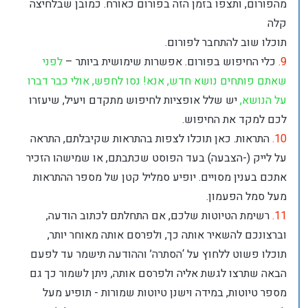
מהפורום, ותצפו בזמן הזה בפורום כאורח. כמובן שבלחיצה
קלה
תוכלו שוב להתחבר לפורום.
9.
כלי החיפוש בפורום. אפשרות שימושית ביותר –
לפני
שאתם פותחים נושא חדש, אנא! נסו לחפש, אולי כבר דברו
על הנושא,
יש שלל אופציות לחיפוש מתקדם ויעיל, שיעזרו
לכם למקד את החיפוש.
10.
התראות. כאן תוכלו לצפות בהתראות שקיבלתם, התראה
על לייק (-הצבעה) בעד הפוסט שכתבתם, או שמישהו הזכיר
אתכם בענין מסויים. יופיע סמליל קטן של מספר ההתראות
מעל סמל הפעמון.
11.
רשימת הטיוטות שלכם, אם התחלתם לכתוב הודעה,
וברצונכם להשאיר אותה כך, ולפרסם אותה מאוחר יותר,
תוכלו פשוט ללחוץ על ‘הסתרה’ וההודעה תישמר עד לפעם
הבאה שתרצו לגשת אליה ולפרסם אותה, ניתן לשמור כך גם
מספר טיוטות, במידה וישנן טיוטות שמורות - תופיע מעל