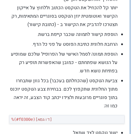
יותר קל להכחיל את הטקסט הכתוב וללחוץ על אייקון
הקישור ואוטומטית יוזן הטקסט בסוגריים המתאימות, רק
תצטרכו להדביק את הקישור ב - (כתובת קישור)
הוספת קישור לתמונה שכבר קיימת ברשת.
הרחבת חלונית כתיבת הפוסט על פני כל הדף.
הוספת תמונה לסמל האישי של הפרופיל שלכם שמופיע
על הנושא שפתחתם - כמובן שהאפשרות תופיע רק
בפתיחת נושא חדש.
צביעת הטקסט (שהכחלתם בעכבר) בכל גוון שתבחרו
מתוך החלונית שתקפוץ לכם. בבחירת צבע הטקסט יוכנס
בתוך סוגריים מרובעות ולצידו יכתב קוד הצבע, זה יראה
כמו זה:
[דוגמא]
%(#f0300e)
ישור טקסט לצד שמאל.