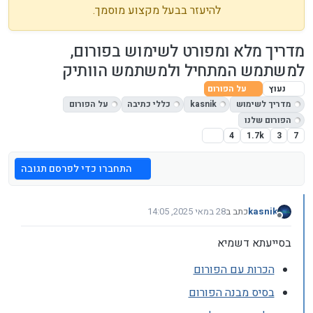
להיעזר בבעל מקצוע מוסמך.
מדריך מלא ומפורט לשימוש בפורום,
למשתמש המתחיל ולמשתמש הוותיק
נעוץ
על הפורום
מדריך לשימוש
kasnik
כללי כתיבה
על הפורום
הפורום שלנו
4
1.7k
3
7
התחברו כדי לפרסם תגובה
kasnik
כתב ב
28 במאי 2025, 14:05
נערך לאחרונה על ידי kasnik
6 באוג׳ 2025, 7:44
מנותק
בסייעתא דשמיא
הכרות עם הפורום
בסיס מבנה הפורום