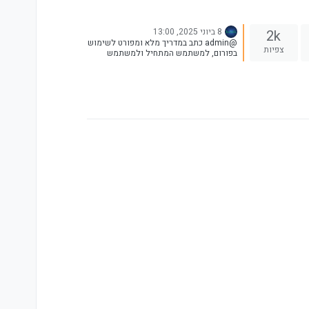
8 ביוני 2025, 13:00
2k
@admin כתב במדריך מלא ומפורט לשימוש
צפיות
בפורום, למשתמש המתחיל ולמשתמש
הוותיק: אבל זה נראה די מושלם בשבילי?
ממש לא, יש עוד הרבה מה להוסיף. אני לא
אוהב לשחרר כאלה דברים, אממה הייתי חייב
לזוז... בהזדמנות אני אוסיף את כל מה שחסר.
אגב, אולי כדאי להצמיד את זה בסרגל הצד
Spoiler או שעדיף שלא, כי אז יהיה חסר
משהו בתמונות...