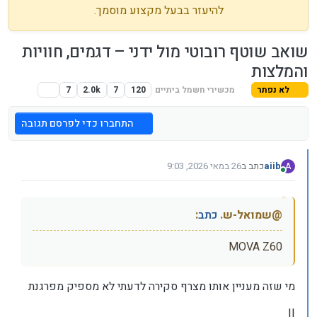
להיעזר בבעל מקצוע מוסמך.
שואב שוטף רובוטי מול ידני – דגמים, חוויות
והמלצות
לא נפתר
מכשירי חשמל ביתיים
120
7
2.0k
7
התחברו כדי לפרסם תגובה
aiib
כתב ב
26 במאי 2026, 9:03
A
נערך לאחרונה על ידי aiib
מחובר
@שמואל-ש.
כתב
:
MOVA Z60
מי שזה מעניין אותו מצרף סקירה לדעתי לא מספיק מפרגנת
||