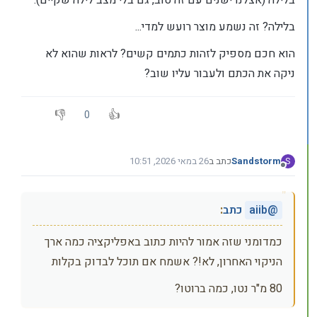
בלילה (אצלנו ישנים עם זה טוב, גם בלי מצב לילה שקיים).
בלילה? זה נשמע מוצר רועש למדי...
הוא חכם מספיק לזהות כתמים קשים? לראות שהוא לא
ניקה את הכתם ולעבור עליו שוב?
0
Sandstorm
כתב ב
26 במאי 2026, 10:51
S
נערך לאחרונה על ידי
מנותק
@
aiib
כתב
:
כמדומני שזה אמור להיות כתוב באפליקציה כמה ארך
הניקוי האחרון, לא!? אשמח אם תוכל לבדוק בקלות
80 מ"ר נטו, כמה ברוטו?