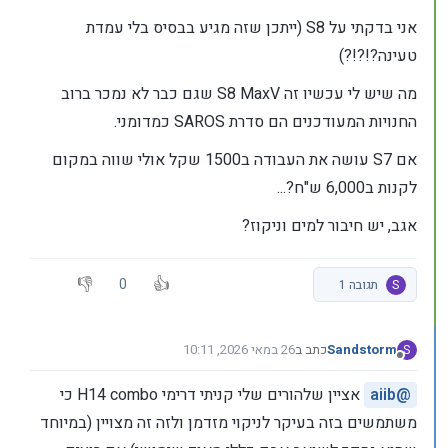
אני בדקתי על S8 (ייתכן שזה מגיע בבסיס בלי עמדת
טעינה?!?!?)
מה שיש לי עכשיו זה S8 MaxV שגם כבר לא נמכר ברוב
החנויות המעודכנים הם סדרת SAROS כמדומני.
אם S7 עושה את העבודה ב1500 שקל אולי שווה במקום
לקנות ב6,000 ש"ח?...
אגב, יש חיבור למים וניקוז?
0
S
תגובה 1
Sandstorm
כתב ב
26 במאי 2026, 10:11
S
נערך לאחרונה על ידי
מנותק
@
aiib
אציין שלהורים שלי קניתי דרימי H14 combo כי
משתמשים בזה בעיקר לניקוי מזדמן ולזה זה מצויין (במיוחד