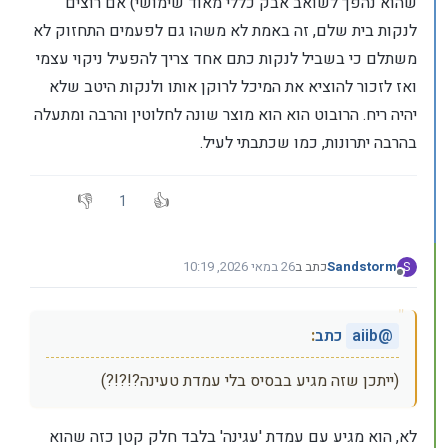
שהוא נהפך לשואב אבק כללי מאוד שימושי) אם רוצים
לנקות בית שלם, זה באמת לא משהו גם לפעמים התחזוק לא
משתלם כי בשביל לנקות כתם אחד צריך להפעיל ניקוי עצמי
ואז לזכור להוציא את המיכל לרוקן אותו ולנקות היטב שלא
יהיה ריח. הרובוט הוא הוא מוצר שונה לחלוטין והרבה ומתעלה
בהרבה יתרונות, כמו שכתבתי לעיל.
1
Sandstorm
כתב ב
26 במאי 2026, 10:19
S
נערך לאחרונה על ידי Sandstorm
מנותק
@
aiib
כתב
:
(ייתכן שזה מגיע בבסיס בלי עמדת טעינה?!?!?)
לא, הוא מגיע עם עמדת 'עגינה' בלבד חלק קטן כזה שהוא