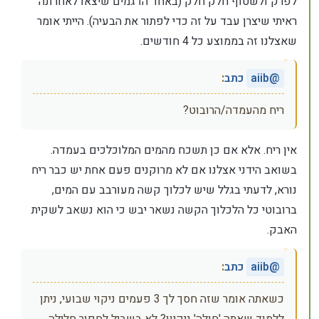
לפרק ולשטוף חלק חלק (באחד הדגמים שיצאו לאחרונה
ראיתי שיצרן עבד על זה כדי לפתור את הבעיה). הייתי אומר
שאצלנו זה בממוצע כל 4 חודשים.
@
aiib
כתב
:
ריח מהעמדה/הרובוט?
אין ריח. אלא אם כן תשכח מהמים המלוכלכים בעמדה.
בשואב הידני אצלנו אם לא מרוקנים פעם אחת יש כבר ריח
נורא, לדעתי בגלל שיש לכלוך קשה מעורבב עם המים,
ברובוטי כל הלכלוך הקשה נשאר יבש כי הוא נשאב לשקית
האבק.
@
aiib
כתב
:
כשאתה אומר שזה חסך לך 3 פעמים ניקוי שבועי, ניתן