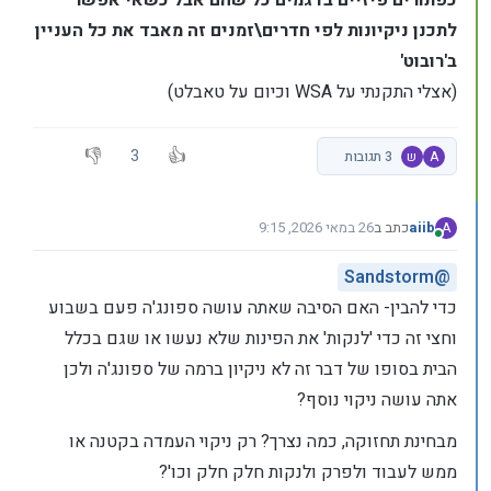
כפתורים פיזיים בדגמים כל שהם אבל כשאי אפשר
לתכנן ניקיונות לפי חדרים\זמנים זה מאבד את כל העניין
ב'רובוט'
(אצלי התקנתי על WSA וכיום על טאבלט)
3
A
ש
3 תגובות
aiib
כתב ב
26 במאי 2026, 9:15
A
נערך לאחרונה על ידי
מחובר
Sandstorm
@
כדי להבין- האם הסיבה שאתה עושה ספונג'ה פעם בשבוע
וחצי זה כדי 'לנקות' את הפינות שלא נעשו או שגם בכלל
הבית בסופו של דבר זה לא ניקיון ברמה של ספונג'ה ולכן
אתה עושה ניקוי נוסף?
מבחינת תחזוקה, כמה נצרך? רק ניקוי העמדה בקטנה או
ממש לעבוד ולפרק ולנקות חלק חלק וכו'?