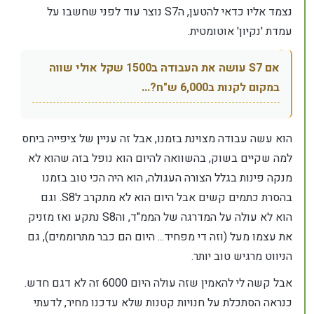
נצמד אליו כדאי להטען, הS7 נוצר עוד לפני שחשבו על
עמדת 'נקיון' אוטומטית.
אם S7 עושה את העבודה ב1500 שקל אולי שווה
במקום לקנות ב6,000 ש"ח?...
הוא עשה עבודה מצוינת בזמנו, אבל זה עניין של ציפייה ביחס
למה שקיים בשוק, בהשוואה להיום הוא נופל בזה שהוא לא
מנקה פינות בגלל הצורה העגולה, הוא היה הכי טוב בזמנו
בהסרת כתמים קשים אבל היום הוא לא מתקרב לS8. וגם
הוא לא עולה על המדרגה של הממ"ד, והS8 נתקע ואז מזניק
את עצמו מעל (וזה די מפחיד... היום הם כבר מתרוממים), גם
הניווט מרגיש טוב יותר.
אבל קשה לי להאמין שזה עולה היום 6000 זה לא דגם חדש.
כנראה הסתכלת על חנויות קטנות שלא עדכנו מחיר, לדעתי