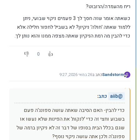
ריח מהעמדה/הרובוט?
כשאתה אומר שזה חסך לך 3 פעמים ניקוי שבועי, ניתן
ללמוד שאתה 'חולה' ניקיון? לא בשביל לחפור חלילה אלא
כדי להבין מה רמת הניקיון שאתה מצפה ממנו והוא נותן לך.
0
Sandstorm
כתב ב
26 במאי 2026, 9:27
S
נערך לאחרונה על ידי Sandstorm
מנותק
@
aiib
כתב
:
כדי להבין- האם הסיבה שאתה עושה ספונג'ה פעם
בשבוע וחצי זה כדי 'לנקות' את הפינות שלא נעשו או
שגם בכלל הבית בסופו של דבר זה לא ניקיון ברמה של
ספונג'ה ולכן אתה עושה ניקוי נוסף?