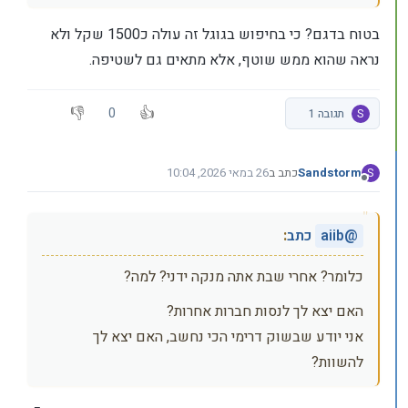
בטוח בדגם? כי בחיפוש בגוגל זה עולה כ1500 שקל ולא
נראה שהוא ממש שוטף, אלא מתאים גם לשטיפה.
0
S
תגובה 1
Sandstorm
כתב ב
26 במאי 2026, 10:04
S
נערך לאחרונה על ידי
מנותק
@
aiib
כתב
:
כלומר? אחרי שבת אתה מנקה ידני? למה?
האם יצא לך לנסות חברות אחרות?
אני יודע שבשוק דרימי הכי נחשב, האם יצא לך
להשוות?