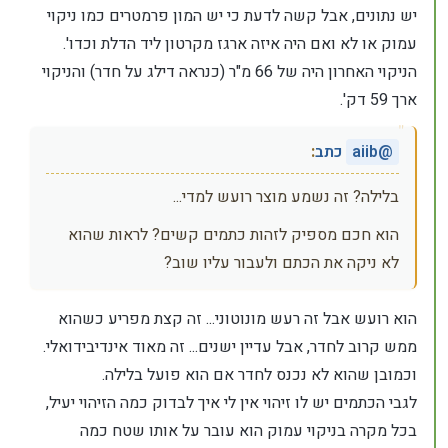
יש נתונים, אבל קשה לדעת כי יש המון פרמטרים כמו ניקוי
עמוק או לא ואם היה איזה ארגז מקרטון ליד הדלת וכדו'.
הניקוי האחרון היה של 66 מ"ר (כנראה דילג על חדר) והניקוי
ארך 59 דק'.
@
aiib
כתב
:
בלילה? זה נשמע מוצר רועש למדי...
הוא חכם מספיק לזהות כתמים קשים? לראות שהוא
לא ניקה את הכתם ולעבור עליו שוב?
הוא רועש אבל זה רעש מונוטוני... זה קצת מפריע כשהוא
ממש קרוב לחדר, אבל עדיין ישנים... זה מאוד אינדיבידואלי.
וכמובן שהוא לא נכנס לחדר אם הוא פועל בלילה.
לגבי הכתמים יש לו זיהוי אין לי איך לבדוק כמה הזיהוי יעיל,
בכל מקרה בניקוי עמוק הוא עובר על אותו שטח כמה