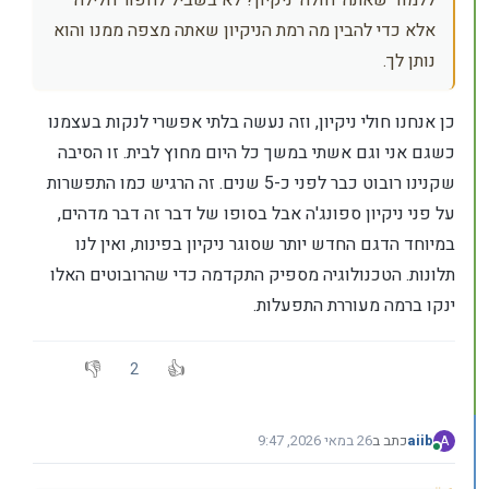
ללמוד שאתה 'חולה' ניקיון? לא בשביל לחפור חלילה
אלא כדי להבין מה רמת הניקיון שאתה מצפה ממנו והוא
נותן לך.
כן אנחנו חולי ניקיון, וזה נעשה בלתי אפשרי לנקות בעצמנו
כשגם אני וגם אשתי במשך כל היום מחוץ לבית. זו הסיבה
שקנינו רובוט כבר לפני כ-5 שנים. זה הרגיש כמו התפשרות
על פני ניקיון ספונג'ה אבל בסופו של דבר זה דבר מדהים,
במיוחד הדגם החדש יותר שסוגר ניקיון בפינות, ואין לנו
תלונות. הטכנולוגיה מספיק התקדמה כדי שהרובוטים האלו
ינקו ברמה מעוררת התפעלות.
2
aiib
כתב ב
26 במאי 2026, 9:47
A
נערך לאחרונה על ידי
מחובר