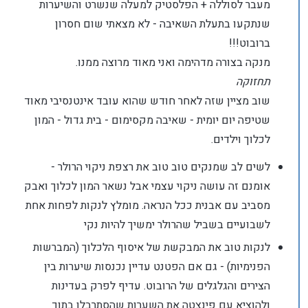
מעבר לסוללה + הפלסטיק למעלה שנשרט והשיערות
שנתקעו בתעלת השאיבה - לא מצאתי שום חסרון
ברובוט!!!
מנקה בצורה מדהימה ואני מאוד מרוצה ממנו.
תחזוקה
שוב מציין שזה לאחר חודש שהוא עובד אינטנסיבי מאוד
שטיפה יום יומית - שאיבה מקסימום - בית גדול - המון
לכלוך וילדים.
לשים לב שמנקים טוב טוב את רצפת ניקוי הרולר -
אומנם זה עושה ניקוי עצמי אבל נשאר המון לכלוך ואבק
מסביב עם אבנית ככל הנראה. מומלץ לנקות לפחות אחת
לשבועיים בשביל שהרולר ימשיך להיות נקי
לנקות טוב את המבקשת של איסוף הלכלוך (המברשות
הפנימיות) - גם אם הפטנט עדיין נכנסות שיערות בין
הצירים והגלגלים של הרובוט. עדיף לפרק בעדינות
ולהוציא עם פינצטה את השערות שהסתרבלו בתוך