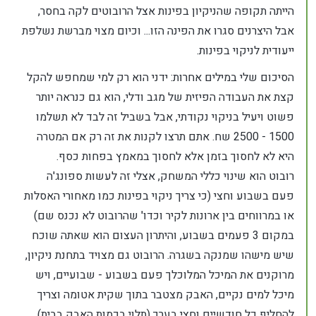
הייתה תקופה שהניקיון בפינות אצל הרובוטים לקה בחסר,
אבל היצרנים סגרו את הפינה הזו... וכיום מצוי מברשת נשלפת
ייעודית לניקוי בפינות.
הסיכום שלי במילים אחרות: ידני הוא רק למי שמחפש להקל
קצת את העבודה הפיזית של מגב ודלי, הוא גם כנראה יותר
פשוט ויעיל בניקוי נקודתי, אבל בשביל זה לבד לא תשלמו
1500 - 2500 שח. אתם תרצו לקנות את זה רק אם המטרה
היא לא לחסוך בזמן אלא לחסוך במאמץ בפחות כסף.
רובוט הוא שינוי כללי המשחק, אצלי זה לעשות ספונג'ה
פעם בשבוע וחצי (כי צריך ניקוי בפינות כמו מאחורי האסלות
או במרווחים בין ארונות לקיר וכדו' שהרובוט לא נכנס שם)
במקום 3 פעמים בשבוע, והיתרון העצום הוא שאתה שוכח
שיש מישהו שמנקה בשגרה. הרובוט גם מצויד בתחנת ניקיון,
מרוקנים את המיכל המלוכלך פעם בשבוע - שבועיים, ויש
מיכל למים נקיים, האבק מצטבר בתוך שקית אטומה וצריך
להחליף כל חודשיים וחצי בערך (תלוי בכמות האבק בבית).