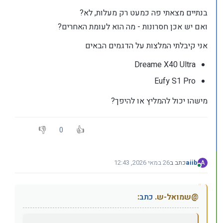
בנתיים מצאתי פה כמעט רק מעלות, לא?
ואם יש אכן חסרונות - מה הוא לעומת האחרים?
אני קיבלתי המלצות על הדגמים הבאים
Dreame X40 Ultra
Eufy S1 Pro
מישהו יכול להמליץ או להיפך?
0
aiib
כתב ב
26 במאי 2026, 12:43
A
נערך לאחרונה על ידי aiib
מחובר
@שמואל-ש.
כתב
: