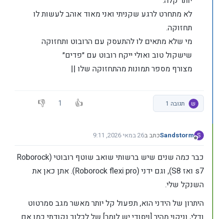
יותר קלה.
לא מתחרט לרגע שקניתי ואני מאוד אוהב לעשות לו
תחזוקה.
מי שלא מתאים לו להתעסק עם הרובוט ותחזוקה
שישקול טוב ואולי ייקח רובוט עם ״פדים״
מצורף מספר תמונות מהתחזוקה שלו ||
1
ש
תגובה 1
Sandstorm
כתב ב
26 במאי 2026, 9:11
S
נערך לאחרונה על ידי Sandstorm
מנותק
כבר כמה שנים שיש ברשותי שואב שוטף רובוטי (Roborock
s7 ואז S8), וגם ידני (Roborock flexi pro). אתן כאן את
השנקל שלי.
היתרון של הידני הוא, תפעול קל יותר מאשר מגב סמרטוט
ודלי, וניקוי מהיר [ויסודי יש לומר] של לכלוך נקודתי כמו אם