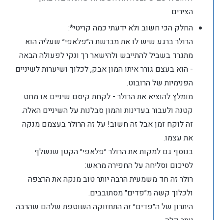
הצירים
החלק הכי חשוב ולא ידעתי כמה קריטי*:
הרולר ברגע שיש לו את מברשת ה״פלאפי״ שעליה הוא
מתגרד בשביל להתייבש ולהישאר רך ונקי לפעולה הבאה
- הוא בעצם גורר איתו המון אבק, לכלוך ושיערות לשיניים
הפנימיות של הרובוט.
מומלץ להוציא את הרולר - לקחת קיסם שיניים או מחט
קטנה ולעבור בעדינות והמון סבלנות על השיניים האלה.
זה לוקח זמן אבל זה חשוב! על זה הרולר בעצמם מנקה
את עצמו.
בנוסף גם למקות את הרולר ״פלאפי״ הקטן שנשלף
לסיכום וסליחה על החפירה מראש:
רולר זה חד משמעית הרבה יותר טוב מנקה את הרצפה
ולכלוך קשה מ״פדים״ מסתובבים.
היתרון של ה״פדים״ זה התחזוקה השוטפת שלהם שהרבה