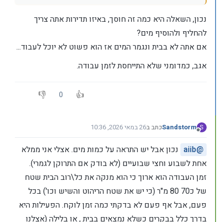
נכון, השאלה היא כמה זה חוסך, באיזו תדירות אתה צריך
להחליף ולהוסיף מים?
אם אתה לא בבית ונגמר המים אז הוא פשוט לא יוכל לעבוד...
אגב, כמדומני שלא התייחסת לזמן עבודה.
0
Sandstorm
כתב ב
26 במאי 2026, 10:36
S
נערך לאחרונה על ידי
מנותק
@
aiib
נכון אבל יש התראה על כמות מים. אצלי אני ממלא
אחת לשבוע וחצי שבועיים (לא בודק אם התרוקן לגמרי).
זמן העבודה הוא ארוך כי הוא מנקה את כל\רוב הבית שטח
של כ70 80 מ"ר (כי יש את שטח הריהוט והשיש וכו') בכל
פעם, אבל אף פעם לא בדקתי כמה זמן לוקח. הפעילות היא
בדרך כלל בבקרים כשלא נמצאים בבית , או בלילה (אצלנו