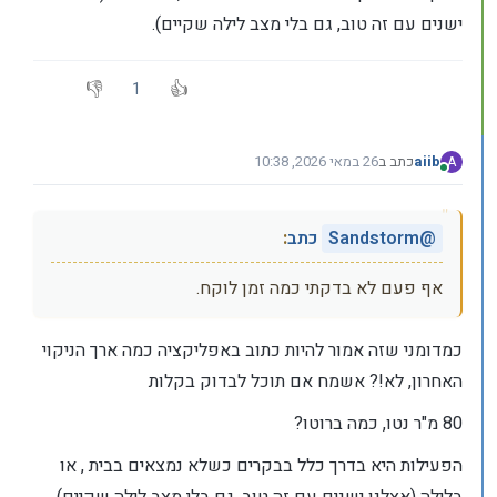
ישנים עם זה טוב, גם בלי מצב לילה שקיים).
1
aiib
כתב ב
26 במאי 2026, 10:38
A
נערך לאחרונה על ידי
מחובר
@
Sandstorm
כתב
:
אף פעם לא בדקתי כמה זמן לוקח.
כמדומני שזה אמור להיות כתוב באפליקציה כמה ארך הניקוי
האחרון, לא!? אשמח אם תוכל לבדוק בקלות
80 מ"ר נטו, כמה ברוטו?
הפעילות היא בדרך כלל בבקרים כשלא נמצאים בבית , או