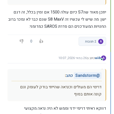
יתכן מאוד שהS7 כיום עולה 1500 אם זמין בכלל, זה דגם
ישן. מה שיש לי עכשיו זה S8 MaxV שגם כבר לא נמכר ברוב
החנויות המעודכנים הם סדרת SAROS כמדומני.
0
A
2 תגובות
aiib
כתב ב
26 במאי 2026, 10:07
A
נערך לאחרונה על ידי
מחובר
@
Sandstorm
כתב
:
דרימי הם מעולים וכנראה שהייתי בודק לעומק וגם
קונה אותם בסוף
דווקא ראיתי דרימי ידני וממש לא היה נראה מקצועי