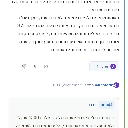
התכוונתי שאם אנחנו בשבת בבית אז יוצא שהרובוט מנקה 5
פעמים בשבוע.
כשהתחלתי עם הS7 דרימי עוד לא היו בשוק כאן. ואח"כ
המשכתי עם הרובורוק בטבעיות כי מאוד אהבתי את הS7.
דרימי הם מעולים וכנראה שהייתי בודק לעומק וגם קונה
אותם בסוף במיוחד שיבואן רובורוק בארץ נותן רק שנה
אחריות לעומת דרימי שנותנים שנתיים.
0
A
תגובה 1
Sandstorm
כתב ב
26 במאי 2026, 10:06
S
נערך לאחרונה על ידי
מנותק
@
aiib
כתב
:
בטוח בדגם? כי בחיפוש בגוגל זה עולה כ1500 שקל
ולא נראה שהוא ממש שוטף, אלא מתאים גם לשטיפה.