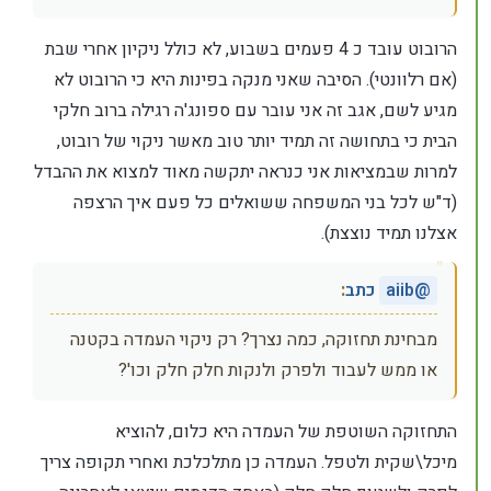
הרובוט עובד כ 4 פעמים בשבוע, לא כולל ניקיון אחרי שבת
(אם רלוונטי). הסיבה שאני מנקה בפינות היא כי הרובוט לא
מגיע לשם, אגב זה אני עובר עם ספונג'ה רגילה ברוב חלקי
הבית כי בתחושה זה תמיד יותר טוב מאשר ניקוי של רובוט,
למרות שבמציאות אני כנראה יתקשה מאוד למצוא את ההבדל
(ד"ש לכל בני המשפחה ששואלים כל פעם איך הרצפה
אצלנו תמיד נוצצת).
@
aiib
כתב
:
מבחינת תחזוקה, כמה נצרך? רק ניקוי העמדה בקטנה
או ממש לעבוד ולפרק ולנקות חלק חלק וכו'?
התחזוקה השוטפת של העמדה היא כלום, להוציא
מיכל\שקית ולטפל. העמדה כן מתלכלכת ואחרי תקופה צריך