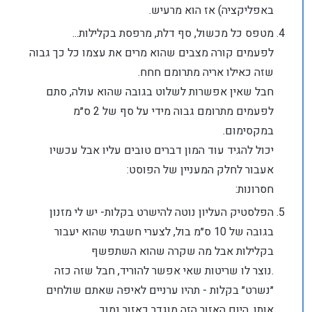
באפליקציה) אז הוא מרעיש.
מטפס כל מכשול, סף דלת, מרפסת בקלילות...
לפעמים קורה מצבים שהוא מרים את עצמו כל כך גבוה
שזה כאילו אריה מתרומם חחח.
חבל שאין אפשרות לשלוט בגובה שהוא עולה, סתם
לפעמים מתרומם גבוה מידי על סף של 2 ס״מ
במקסימום.
יכול להגיד עוד המון דברים טובים עליו אבל עכשיו
אעבור לחלק המעניין של הפוסט:
חסרונות:
הפלסטיק העליון נוטה להישרט בקלות- יש לי מזנון
בגובה של 10 ס״מ בול, לצערי חשבתי שהוא יעבור
בקלילות אבל מה שקרה שהוא השתפשף
.נוצר לו שריטות שאי אפשר להוריד, חבל שזה כזה
״נשרט״ בקלות - תהיו ערניים לאיפה שאתם שולחים
אותו. היום האזור הזה מוגדר כאזור נמוך.