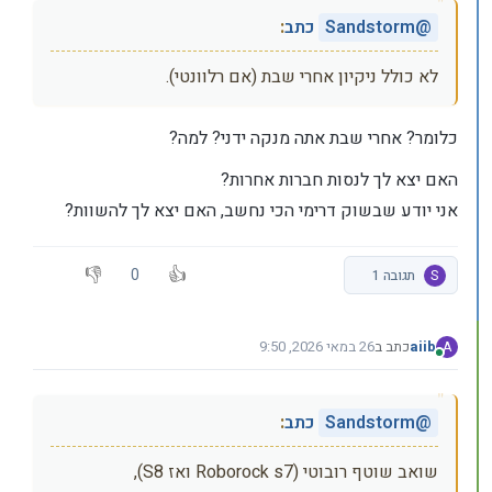
@
Sandstorm
כתב
:
לא כולל ניקיון אחרי שבת (אם רלוונטי).
כלומר? אחרי שבת אתה מנקה ידני? למה?
האם יצא לך לנסות חברות אחרות?
אני יודע שבשוק דרימי הכי נחשב, האם יצא לך להשוות?
0
S
תגובה 1
aiib
כתב ב
26 במאי 2026, 9:50
A
נערך לאחרונה על ידי
מחובר
@
Sandstorm
כתב
:
שואב שוטף רובוטי (Roborock s7 ואז S8),