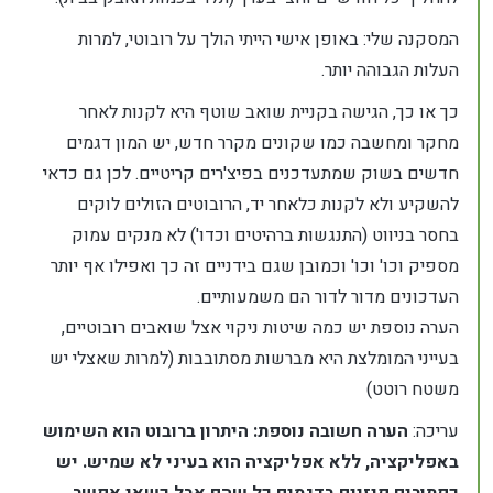
המסקנה שלי: באופן אישי הייתי הולך על רובוטי, למרות
העלות הגבוהה יותר.
כך או כך, הגישה בקניית שואב שוטף היא לקנות לאחר
מחקר ומחשבה כמו שקונים מקרר חדש, יש המון דגמים
חדשים בשוק שמתעדכנים בפיצ'רים קריטיים. לכן גם כדאי
להשקיע ולא לקנות כלאחר יד, הרובוטים הזולים לוקים
בחסר בניווט (התנגשות ברהיטים וכדו') לא מנקים עמוק
מספיק וכו' וכו' וכמובן שגם בידניים זה כך ואפילו אף יותר
העדכונים מדור לדור הם משמעותיים.
הערה נוספת יש כמה שיטות ניקוי אצל שואבים רובוטיים,
בעייני המומלצת היא מברשות מסתובבות (למרות שאצלי יש
משטח רוטט)
עריכה:
הערה חשובה נוספת: היתרון ברובוט הוא השימוש
באפליקציה, ללא אפליקציה הוא בעיני לא שמיש. יש