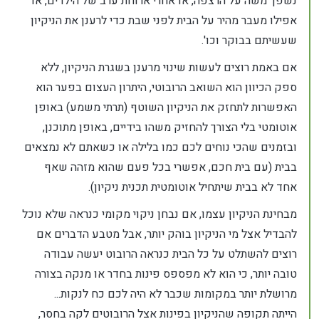
נשפך משה על הרצפה, או אחרי ארוחת ערב של הילדים, או
אפילו מעבר מהיר על הבית לפני שבת כדי לרענן את הניקיון
שעשיתם בבוקר וכו'.
אם באמת רוצים לעשות שינוי מרענן בשגרת הניקיון, ללא
ספק הכיוון הוא השואב הרובוטי, היתרון העצום בפער הוא
האפשרות לתחזק את הניקיון השוטף (תרתי משמע) באופן
אוטומטי בלי הצורך להחזיק משהו בידיים, באופן מתוכנן,
ובזמנים שהכי נוחים לכם כמו בלילה או כשאתם לא נמצאים
בבית (עם בית חכם, אפשרי בכל פעם שהוא מזהה שאף
אחד לא בבית שיתחיל אוטומטית תכנית ניקיון).
מבחינת הניקיון עצמו, אם נבחן ניקוי מקומי כנראה שלא נוכל
להבדיל אצל מי הניקיון בוהק יותר, אבל מטבע הדברים אם
רוצים להשתלט על כל הבית כנראה הרובוט יעשה עבודה
טובה יותר, כי הוא לא מפספס פינות בחדר או מנקה בצורה
מרושלת יותר במקומות שכבר לא היה לכם כח לנקות...
הייתה תקופה שהניקיון בפינות אצל הרובוטים לקה בחסר,