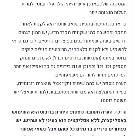
המסקנה שלי: באופן אישי הייתי הולך על רובוטי, למרות
העלות הגבוהה יותר.
כך או כך, הגישה בקניית שואב שוטף היא לקנות לאחר
מחקר ומחשבה כמו שקונים מקרר חדש, יש המון דגמים
חדשים בשוק שמתעדכנים בפיצ'רים קריטיים. לכן גם כדאי
להשקיע ולא לקנות כלאחר יד, הרובוטים הזולים לוקים
בחסר בניווט (התנגשות ברהיטים וכדו') לא מנקים עמוק
מספיק וכו' וכו' וכמובן שגם בידניים זה כך ואפילו אף יותר
העדכונים מדור לדור הם משמעותיים.
הערה נוספת יש כמה שיטות ניקוי אצל שואבים רובוטיים,
בעייני המומלצת היא מברשות מסתובבות (למרות שאצלי יש
משטח רוטט)
עריכה:
הערה חשובה נוספת: היתרון ברובוט הוא השימוש
באפליקציה, ללא אפליקציה הוא בעיני לא שמיש. יש
כפתורים פיזיים בדגמים כל שהם אבל כשאי אפשר