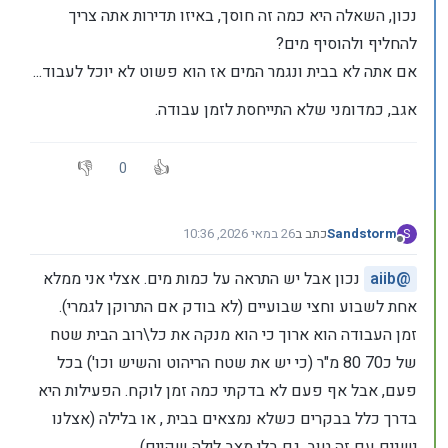
נכון, השאלה היא כמה זה חוסך, באיזו תדירות אתה צריך
להחליף ולהוסיף מים?
אם אתה לא בבית ונגמר המים אז הוא פשוט לא יוכל לעבוד...
אגב, כמדומני שלא התייחסת לזמן עבודה.
0
Sandstorm
כתב ב
26 במאי 2026, 10:36
S
נערך לאחרונה על ידי
מנותק
@
aiib
נכון אבל יש התראה על כמות מים. אצלי אני ממלא
אחת לשבוע וחצי שבועיים (לא בודק אם התרוקן לגמרי).
זמן העבודה הוא ארוך כי הוא מנקה את כל\רוב הבית שטח
של כ70 80 מ"ר (כי יש את שטח הריהוט והשיש וכו') בכל
פעם, אבל אף פעם לא בדקתי כמה זמן לוקח. הפעילות היא
בדרך כלל בבקרים כשלא נמצאים בבית , או בלילה (אצלנו
ישנים עם זה טוב, גם בלי מצב לילה שקיים).