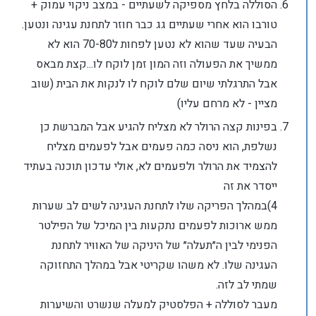
הסוללה בלחץ מספיקה לשעתיים - במצב ניקוי עמוק +
טורבו הוא אחרי שעתיים גג כבר חוזר לתחנת עגינה ונטען.
הבעיה שעד שהוא לא נטען לפחות ל70-80 הוא לא
ממשיך את הפעולה וזה המון זמן לוקח לו...קצת מבאס
אבל התרגלתי שיום שלם לוקח לו לנקות את הבית (שוב
מציין - לא מרחם עליו)
בפינות קצה הרולר לא מצליח להגיע אבל המברשת כן
נשלפת, הוא ניסה כמה פעמים אבל לפעמים מצליח
להצמיד את הרולר ולפעמים לא, אולי עדכון תוכנה בעתיד
ייסדר את זה
4)במהלך הפריקה שלו לתחנת העגינה לשים לב שערות
ממש ארוכות לפעמים נתקעות בין המיכל של הפילטר
הפנימי לבין ה״תעלה״ של היניקה של האוויר לתחנת
העגינה שלו. לא משהו שקריטי אבל במהלך התחזוקה
שמתי לב לזה.
מעבר לסוללה + הפלסטיק למעלה שנשרט והשיערות