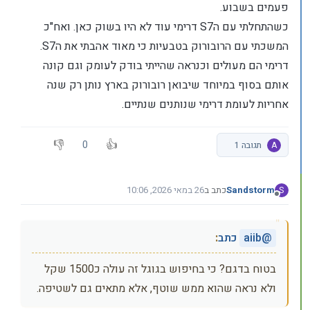
פעמים בשבוע.
כשהתחלתי עם הS7 דרימי עוד לא היו בשוק כאן. ואח"כ
המשכתי עם הרובורוק בטבעיות כי מאוד אהבתי את הS7.
דרימי הם מעולים וכנראה שהייתי בודק לעומק וגם קונה
אותם בסוף במיוחד שיבואן רובורוק בארץ נותן רק שנה
אחריות לעומת דרימי שנותנים שנתיים.
0
A
תגובה 1
Sandstorm
כתב ב
26 במאי 2026, 10:06
S
נערך לאחרונה על ידי
מנותק
@
aiib
כתב
:
בטוח בדגם? כי בחיפוש בגוגל זה עולה כ1500 שקל
ולא נראה שהוא ממש שוטף, אלא מתאים גם לשטיפה.