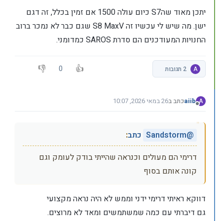
יתכן מאוד שהS7 כיום עולה 1500 אם זמין בכלל, זה דגם
ישן. מה שיש לי עכשיו זה S8 MaxV שגם כבר לא נמכר ברוב
החנויות המעודכנים הם סדרת SAROS כמדומני.
0
A
2 תגובות
aiib
כתב ב
26 במאי 2026, 10:07
A
נערך לאחרונה על ידי
מנותק
@
Sandstorm
כתב
:
דרימי הם מעולים וכנראה שהייתי בודק לעומק וגם
קונה אותם בסוף
דווקא ראיתי דרימי ידני וממש לא היה נראה מקצועי
גם דיברתי עם כמה שמשתמשים ומאד לא מרוצים.