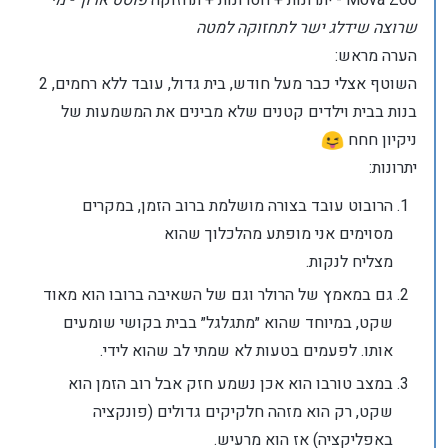
Mova Z60 - יתרונות + חסרונות + תחזוקה
פוסט ארוך - מי
שרוצה שידלג ישר לתחזוקה למטה
הערה מראש:
השוטף אצלי כבר מעל חודש, בית גדול, עובד ללא רחמים, 2
בנות בבית וילדים קטנים שלא מבינים את המשמעות של
ניקיון חחח
יתרונות:
הרובוט עובד בצורה מושלמת ברוב הזמן, במקרים
מסוימים אני מופתע מהלכלוך שהוא
מצליח לנקות.
גם במאמץ של הרולר וגם של השאיבה ברובו הוא מאוד
שקט, במיוחד שהוא ״מתגלגל״ בבית בקושי שומעים
אותו. לפעמים בטעות לא שמתי לב שהוא לידי.
במצב טורבו הוא אכן נשמע חזק אבל רוב הזמן הוא
שקט, רק הוא מזהה חלקיקים גדולים (פונקציה
באפליקציה) אז הוא מרעיש.