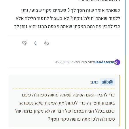
כשאתה אומר שזה חסך לך 3 פעמים ניקוי שבועי, ניתן
ללמוד שאתה 'חולה' ניקיון? לא בשביל לחפור חלילה אלא
כדי להבין מה רמת הניקיון שאתה מצפה ממנו והוא נותן לך.
0
Sandstorm
כתב ב
26 במאי 2026, 9:27
S
נערך לאחרונה על ידי Sandstorm
מנותק
@
aiib
כתב
:
כדי להבין- האם הסיבה שאתה עושה ספונג'ה פעם
בשבוע וחצי זה כדי 'לנקות' את הפינות שלא נעשו או
שגם בכלל הבית בסופו של דבר זה לא ניקיון ברמה של
ספונג'ה ולכן אתה עושה ניקוי נוסף?