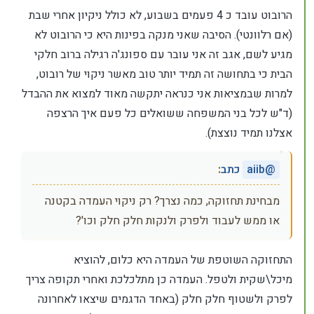
הרובוט עובד כ 4 פעמים בשבוע, לא כולל ניקיון אחרי שבת
(אם רלוונטי). הסיבה שאני מנקה בפינות היא כי הרובוט לא
מגיע לשם, אגב זה אני עובר עם ספונג'ה רגילה ברוב חלקי
הבית כי בתחושה זה תמיד יותר טוב מאשר ניקוי של רובוט,
למרות שבמציאות אני כנראה יתקשה מאוד למצוא את ההבדל
(ד"ש לכל בני המשפחה ששואלים כל פעם איך הרצפה
אצלנו תמיד נוצצת).
@
aiib
כתב
:
מבחינת תחזוקה, כמה נצרך? רק ניקוי העמדה בקטנה
או ממש לעבוד ולפרק ולנקות חלק חלק וכו'?
התחזוקה השוטפת של העמדה היא כלום, להוציא
מיכל\שקית ולטפל. העמדה כן מתלכלכת ואחרי תקופה צריך
לפרק ולשטוף חלק חלק (באחד הדגמים שיצאו לאחרונה