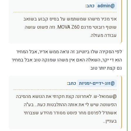
@
admin
כתב
:
אני מכיר מישהו שמשתמש על בסיס קבוע בשואב
שוטף רובוטי מדגם MOVA Z60. וזה פשוט עושה
עבודה מעולה.
לפי הסקירה שלו ביוטיוב זה נראה ממש אדיר, אבל המחיר
הוא די יקר, השאלה האם אין משהו שמנקה טוב אבל במחיר
גם קצת יותר טוב
@
זוג-ידיים-ימניות
כתב
:
@שמואל-ש. לאחרונה קצת חקרתי את הנושא מהסיבה
הפשוטה שיש לי את אותה ההתלבטות כעת... בע"ה
אשתדל לפרסם מחר פוסט מסודר מהידע שצברתי
בעניין...