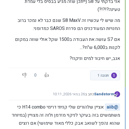
אני בדקתי על S8 (ייתכן שזה מגיע בבסיס בלי עמדת
טעינה?!?!?)
מה שיש לי עכשיו זה S8 MaxV שגם כבר לא נמכר ברוב
החנויות המעודכנים הם סדרת SAROS כמדומני.
אם S7 עושה את העבודה ב1500 שקל אולי שווה במקום
לקנות ב6,000 ש"ח?...
אגב, יש חיבור למים וניקוז?
0
S
תגובה 1
Sandstorm
כתב ב
26 במאי 2026, 10:11
S
נערך לאחרונה על ידי
מנותק
@
aiib
אציין שלהורים שלי קניתי דרימי H14 combo כי
משתמשים בזה בעיקר לניקוי מזדמן ולזה זה מצויין (במיוחד
שהוא נהפך לשואב אבק כללי מאוד שימושי) אם רוצים