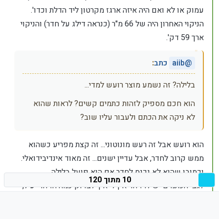
עמוק או לא ואם היה איזה ארגז מקרטון ליד הדלת וכדו'.
הניקוי האחרון היה של 66 מ"ר (כנראה דילג על חדר) והניקוי
ארך 59 דק'.
@
aiib
כתב
:
בלילה? זה נשמע מוצר רועש למדי...
הוא חכם מספיק לזהות כתמים קשים? לראות שהוא
לא ניקה את הכתם ולעבור עליו שוב?
הוא רועש אבל זה רעש מונוטוני... זה קצת מפריע כשהוא
ממש קרוב לחדר, אבל עדיין ישנים... זה מאוד אינדיבידואלי.
וכמובן שהוא לא נכנס לחדר אם הוא פועל בלילה.
10 מתוך 120
לגבי הכתמים יש לו זיהוי אין לי איך לבדוק כמה הזיהוי יעיל,
בכל מקרה בניקוי עמוק הוא עובר על אותו שטח כמה
פעמים, וגם אצלי הוא מוגדר לעשות כל חדר פעמיים.