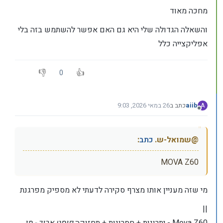
מחכה מאוד
והשאלה הגדולה שלי היא גם האם אפשר להשתמש בזה בלי
אפליקצייה כלל
0
aiib
כתב ב
26 במאי 2026, 9:03
A
נערך לאחרונה על ידי aiib
מנותק
@שמואל-ש.
כתב
:
MOVA Z60
מי שזה מעניין אותו מצרף סקירה לדעתי לא מספיק מפרגנת
||