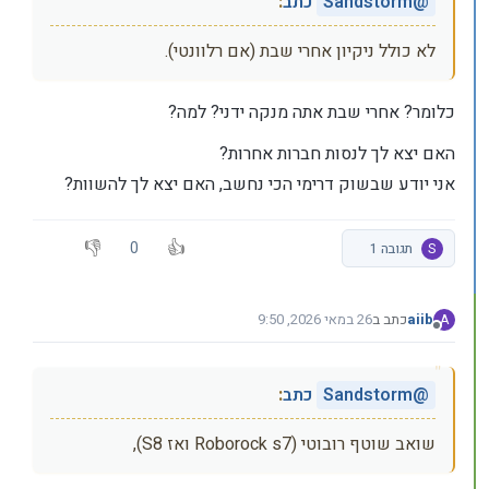
@
Sandstorm
כתב
:
לא כולל ניקיון אחרי שבת (אם רלוונטי).
כלומר? אחרי שבת אתה מנקה ידני? למה?
האם יצא לך לנסות חברות אחרות?
אני יודע שבשוק דרימי הכי נחשב, האם יצא לך להשוות?
0
S
תגובה 1
aiib
כתב ב
26 במאי 2026, 9:50
A
נערך לאחרונה על ידי
מנותק
@
Sandstorm
כתב
:
שואב שוטף רובוטי (Roborock s7 ואז S8),