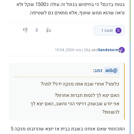
בטוח בדגם? כי בחיפוש בגוגל זה עולה כ1500 שקל ולא
נראה שהוא ממש שוטף, אלא מתאים גם לשטיפה.
0
S
תגובה 1
Sandstorm
כתב ב
26 במאי 2026, 10:04
S
נערך לאחרונה על ידי
מנותק
@
aiib
כתב
:
כלומר? אחרי שבת אתה מנקה ידני? למה?
האם יצא לך לנסות חברות אחרות?
אני יודע שבשוק דרימי הכי נחשב, האם יצא לך
להשוות?
התכוונתי שאם אנחנו בשבת בבית אז יוצא שהרובוט מנקה 5