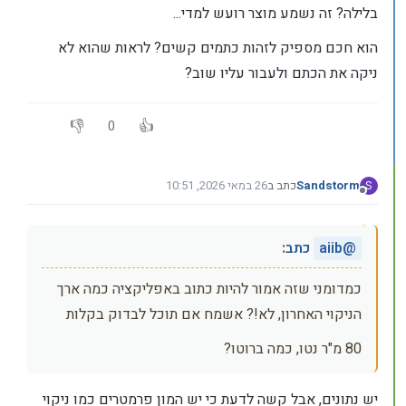
בלילה? זה נשמע מוצר רועש למדי...
הוא חכם מספיק לזהות כתמים קשים? לראות שהוא לא
ניקה את הכתם ולעבור עליו שוב?
0
Sandstorm
כתב ב
26 במאי 2026, 10:51
S
נערך לאחרונה על ידי
מנותק
@
aiib
כתב
:
כמדומני שזה אמור להיות כתוב באפליקציה כמה ארך
הניקוי האחרון, לא!? אשמח אם תוכל לבדוק בקלות
80 מ"ר נטו, כמה ברוטו?
יש נתונים, אבל קשה לדעת כי יש המון פרמטרים כמו ניקוי