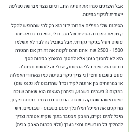
אבל היצרנים סגרו את הפינה הזו... וכיום מצוי מברשת נשלפת
ייעודית לניקוי בפינות.
הסיכום שלי במילים אחרות: ידני הוא רק למי שמחפש להקל
קצת את העבודה הפיזית של מגב ודלי, הוא גם כנראה יותר
פשוט ויעיל בניקוי נקודתי, אבל בשביל זה לבד לא תשלמו
1500 - 2500 שח. אתם תרצו לקנות את זה רק אם המטרה
היא לא לחסוך בזמן אלא לחסוך במאמץ בפחות כסף.
רובוט הוא שינוי כללי המשחק, אצלי זה לעשות ספונג'ה
פעם בשבוע וחצי (כי צריך ניקוי בפינות כמו מאחורי האסלות
או במרווחים בין ארונות לקיר וכדו' שהרובוט לא נכנס שם)
במקום 3 פעמים בשבוע, והיתרון העצום הוא שאתה שוכח
שיש מישהו שמנקה בשגרה. הרובוט גם מצויד בתחנת ניקיון,
מרוקנים את המיכל המלוכלך פעם בשבוע - שבועיים, ויש
מיכל למים נקיים, האבק מצטבר בתוך שקית אטומה וצריך
להחליף כל חודשיים וחצי בערך (תלוי בכמות האבק בבית).