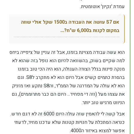
עמדת 'נקיון' אוטומטית.
אם S7 עושה את העבודה ב1500 שקל אולי שווה
במקום לקנות ב6,000 ש"ח?...
הוא עשה עבודה מצוינת בזמנו, אבל זה עניין של ציפייה ביחס
למה שקיים בשוק, בהשוואה להיום הוא נופל בזה שהוא לא
מנקה פינות בגלל הצורה העגולה, הוא היה הכי טוב בזמנו
בהסרת כתמים קשים אבל היום הוא לא מתקרב לS8. וגם
הוא לא עולה על המדרגה של הממ"ד, והS8 נתקע ואז מזניק
את עצמו מעל (וזה די מפחיד... היום הם כבר מתרוממים), גם
הניווט מרגיש טוב יותר.
אבל קשה לי להאמין שזה עולה היום 6000 זה לא דגם חדש.
כנראה הסתכלת על חנויות קטנות שלא עדכנו מחיר, לדעתי
אפשר למצוא באיזור ה4000.