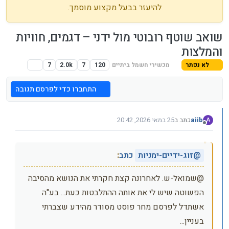
להיעזר בבעל מקצוע מוסמך.
שואב שוטף רובוטי מול ידני – דגמים, חוויות
והמלצות
לא נפתר
מכשירי חשמל ביתיים
120
7
2.0k
7
התחברו כדי לפרסם תגובה
aiib
כתב ב
25 במאי 2026, 20:42
A
נערך לאחרונה על ידי aiib
מנותק
@
זוג-ידיים-ימניות
כתב
:
@שמואל-ש. לאחרונה קצת חקרתי את הנושא מהסיבה
הפשוטה שיש לי את אותה ההתלבטות כעת... בע"ה
אשתדל לפרסם מחר פוסט מסודר מהידע שצברתי
בעניין...