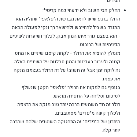
הצירים
החלק הכי חשוב ולא ידעתי כמה קריטי*:
הרולר ברגע שיש לו את מברשת ה״פלאפי״ שעליה הוא
מתגרד בשביל להתייבש ולהישאר רך ונקי לפעולה הבאה
- הוא בעצם גורר איתו המון אבק, לכלוך ושיערות לשיניים
הפנימיות של הרובוט.
מומלץ להוציא את הרולר - לקחת קיסם שיניים או מחט
קטנה ולעבור בעדינות והמון סבלנות על השיניים האלה.
זה לוקח זמן אבל זה חשוב! על זה הרולר בעצמם מנקה
את עצמו.
בנוסף גם למקות את הרולר ״פלאפי״ הקטן שנשלף
לסיכום וסליחה על החפירה מראש:
רולר זה חד משמעית הרבה יותר טוב מנקה את הרצפה
ולכלוך קשה מ״פדים״ מסתובבים.
היתרון של ה״פדים״ זה התחזוקה השוטפת שלהם שהרבה
יותר קלה.