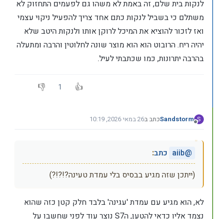
לנקות בית שלם, זה באמת לא משהו גם לפעמים התחזוק לא
משתלם כי בשביל לנקות כתם אחד צריך להפעיל ניקוי עצמי
ואז לזכור להוציא את המיכל לרוקן אותו ולנקות היטב שלא
יהיה ריח. הרובוט הוא הוא מוצר שונה לחלוטין והרבה ומתעלה
בהרבה יתרונות, כמו שכתבתי לעיל.
1
Sandstorm
כתב ב
26 במאי 2026, 10:19
S
נערך לאחרונה על ידי Sandstorm
מנותק
@
aiib
כתב
:
(ייתכן שזה מגיע בבסיס בלי עמדת טעינה?!?!?)
לא, הוא מגיע עם עמדת 'עגינה' בלבד חלק קטן כזה שהוא
נצמד אליו כדאי להטען, הS7 נוצר עוד לפני שחשבו על