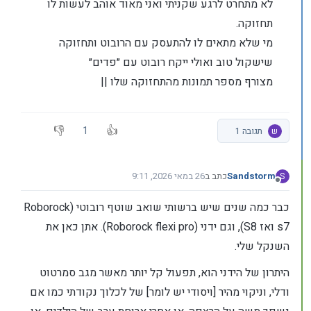
לא מתחרט לרגע שקניתי ואני מאוד אוהב לעשות לו
תחזוקה.
מי שלא מתאים לו להתעסק עם הרובוט ותחזוקה
שישקול טוב ואולי ייקח רובוט עם ״פדים״
מצורף מספר תמונות מהתחזוקה שלו ||
1
ש
תגובה 1
Sandstorm
כתב ב
26 במאי 2026, 9:11
S
נערך לאחרונה על ידי Sandstorm
מנותק
כבר כמה שנים שיש ברשותי שואב שוטף רובוטי (Roborock
s7 ואז S8), וגם ידני (Roborock flexi pro). אתן כאן את
השנקל שלי.
היתרון של הידני הוא, תפעול קל יותר מאשר מגב סמרטוט
ודלי, וניקוי מהיר [ויסודי יש לומר] של לכלוך נקודתי כמו אם