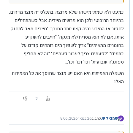
כמעט ולא שמתי מישהו שלא מרוצה, בתכלס זה מוצר מדהים,
במיוחד הרובוטי ולכן הוא מרשים מיידית. אבל כשמתחילים
לחפור אז המידע נהיה קצת יותר מסובך: "חייבים מאד לתחזק
אותו, אם לא הוא מסריח/לא מנקה" "חייבים להשקיע
בחומרים מתאימים" צריך לשפוך מים רותחים קודם על
כתמים" "לפעמים צריך לעבור פעמיים" "זה לא מחליף
ספונג'ה שבועית" וכו' וכו' וכו'...
השאלה האמיתית היא האם יש מוצר שחוסך את כל האמירות
האלו...
2
שמואל ש.
כתב ב
26 במאי 2026, 8:06
ש
נערך לאחרונה על ידי
מנותק