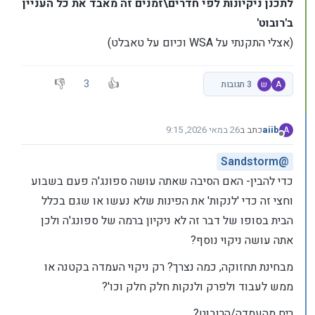
לתכנן ניקיונות לפי חדרים\זמנים זה מאבד את כל העניין
ב'רובוט'
(אצלי התקנתי על WSA וכיום על טאבלט)
3
A
ש
3 תגובות
aiib
כתב ב
26 במאי 2026, 9:15
A
נערך לאחרונה על ידי
מנותק
Sandstorm
@
כדי להבין- האם הסיבה שאתה עושה ספונג'ה פעם בשבוע
וחצי זה כדי 'לנקות' את הפינות שלא נעשו או שגם בכלל
הבית בסופו של דבר זה לא ניקיון ברמה של ספונג'ה ולכן
אתה עושה ניקוי נוסף?
מבחינת תחזוקה, כמה נצרך? רק ניקוי העמדה בקטנה או
ממש לעבוד ולפרק ולנקות חלק חלק וכו'?
ריח מהעמדה/הרובוט?