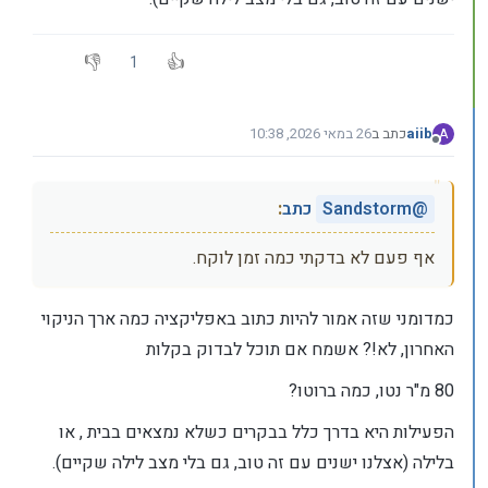
1
aiib
כתב ב
26 במאי 2026, 10:38
A
נערך לאחרונה על ידי
מנותק
@
Sandstorm
כתב
:
אף פעם לא בדקתי כמה זמן לוקח.
כמדומני שזה אמור להיות כתוב באפליקציה כמה ארך הניקוי
האחרון, לא!? אשמח אם תוכל לבדוק בקלות
80 מ"ר נטו, כמה ברוטו?
הפעילות היא בדרך כלל בבקרים כשלא נמצאים בבית , או
בלילה (אצלנו ישנים עם זה טוב, גם בלי מצב לילה שקיים).