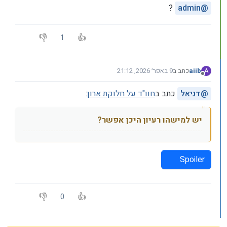
?
admin
@
1
aiib
כתב ב
9 באפר׳ 2026, 21:12
A
נערך לאחרונה על ידי
מנותק
@
דניאל
כתב ב
חוו"ד על חלוקת ארון
:
יש למישהו רעיון היכן אפשר?
Spoiler
0