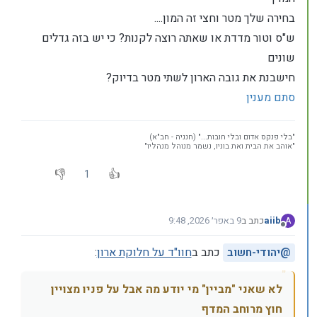
בחירה שלך מטר וחצי זה המון....
ש"ס וטור מדדת או שאתה רוצה לקנות? כי יש בזה גדלים
שונים
חישבנת את גובה הארון לשתי מטר בדיוק?
סתם מענין
"בלי פנקס אדום ובלי חובות..." (חנניה - חב"א)
"אוהב את הבית ואת בוניו, נשמר מנוהל מנהליו"
1
aiib
כתב ב
9 באפר׳ 2026, 9:48
A
נערך לאחרונה על ידי aiib
4 בספט׳ 2026, 10:24
מנותק
@
יהודי-חשוב
כתב ב
חוו"ד על חלוקת ארון
:
לא שאני "מביין" מי יודע מה אבל על פניו מצויין
חוץ מרוחב המדף