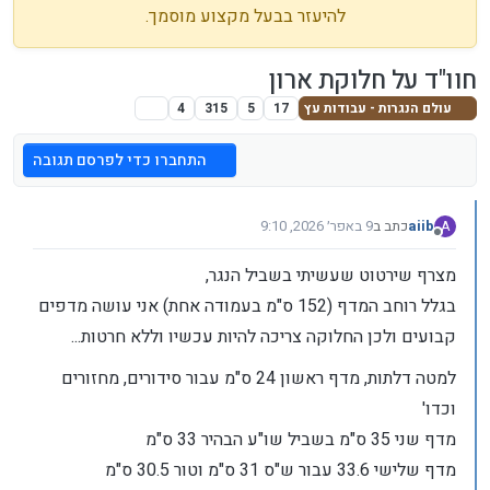
להיעזר בבעל מקצוע מוסמך.
חוו"ד על חלוקת ארון
עולם הנגרות - עבודות עץ
17
5
315
4
התחברו כדי לפרסם תגובה
aiib
כתב ב
9 באפר׳ 2026, 9:10
A
נערך לאחרונה על ידי
מנותק
מצרף שירטוט שעשיתי בשביל הנגר,
בגלל רוחב המדף (152 ס"מ בעמודה אחת) אני עושה מדפים
קבועים ולכן החלוקה צריכה להיות עכשיו וללא חרטות...
למטה דלתות, מדף ראשון 24 ס"מ עבור סידורים, מחזורים
וכדו'
מדף שני 35 ס"מ בשביל שו"ע הבהיר 33 ס"מ
מדף שלישי 33.6 עבור ש"ס 31 ס"מ וטור 30.5 ס"מ