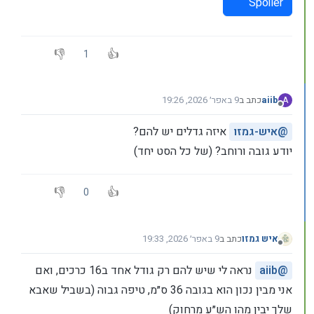
Spoiler
1
aiib
כתב ב
9 באפר׳ 2026, 19:26
A
נערך לאחרונה על ידי
מנותק
@
איש-גמזו
איזה גדלים יש להם?
יודע גובה ורוחב? (של כל הסט יחד)
0
איש גמזו
כתב ב
9 באפר׳ 2026, 19:33
נערך לאחרונה על ידי
מנותק
@
aiib
נראה לי שיש להם רק גודל אחד ב16 כרכים, ואם
אני מבין נכון הוא בגובה 36 ס״מ, טיפה גבוה (בשביל שאבא
שלך יבין מהו הש״ע מרחוק)