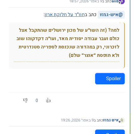
aiib
כתב ב
9 באפר׳ 2026, 18:57
A
נערך לאחרונה על ידי
מנותק
@
איש-גמזו
כתב ב
חוו"ד על חלוקת ארון
:
למה? (זה השו״ע של מכון ירושלים שהתקבל אצל
כולם ועבר עבודה יסודית מאד, ועו״ה דקדקוהו שוב
לזכרוני, רק במהדורה שנכנסת לספריה סטנדרטית
ולא תופסת ״אוצר״ שלם)
Spoiler
0
איש גמזו
כתב ב
9 באפר׳ 2026, 19:26
נערך לאחרונה על ידי
מנותק