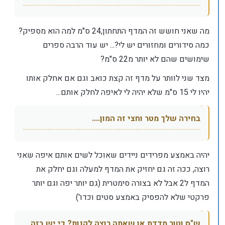
מה שאני חושש זה המדף התחתון,24 ס"מ למה הוא מספיק?
כמה סידורים ומחזורים יש לי?... יש עוד הרבה ספרים
שימושים שהם לא יותר מ22 ס"מ?
מצד שני לוותר על מדף זה קצת כואב וגם אם אחלק אותו
יהיו לי 15 ס"מ שלא יהיה לי לאיפה לחלק אותם...
בחירה שלך מטר וחצי זה המון....
יהיה באמצע מפרידים ניידים שאוכל לשים אותם איפה שאני
רוצה, ככה זה גם יחזיק את המדף למעלה וגם יחלק את
המדף ל2 אבל לא בצורה סימטרית (גם יותר יפה וגם יותר
פרקטי שלא להפסיק באמצע סטים וכדו')
ש"ס וטור מדדת או שאתה רוצה לקנות? כי יש בזה