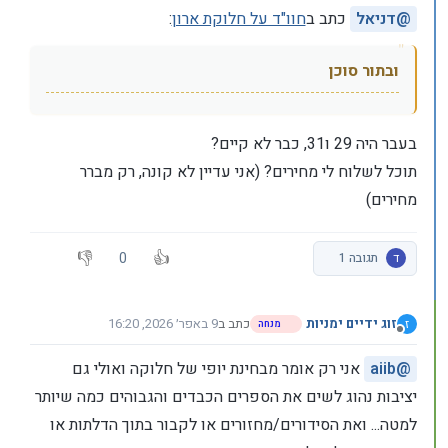
@
דניאל
כתב ב
חוו"ד על חלוקת ארון
:
ובתור סוכן
בעבר היה 29 ו31, כבר לא קיים?
תוכל לשלוח לי מחירים? (אני עדיין לא קונה, רק מברר
מחירים)
0
ד
תגובה 1
זוג ידיים ימניות
כתב ב
9 באפר׳ 2026, 16:20
ז
מנחה
נערך לאחרונה על ידי
מנותק
@
aiib
אני רק אומר מבחינת יופי של חלוקה ואולי גם
יציבות נהוג לשים את הספרים הכבדים והגבוהים כמה שיותר
למטה... ואת הסידורים/מחזורים או לקבור בתוך הדלתות או