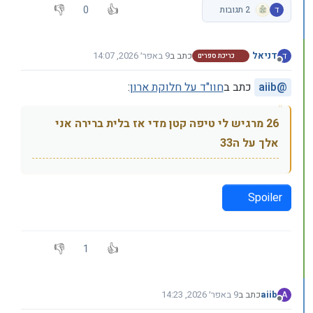
0
ד
2 תגובות
דניאל
כתב ב
9 באפר׳ 2026, 14:07
ד
כריכת ספרים
נערך לאחרונה על ידי דניאל
4 בספט׳ 2026, 14:08
מנותק
@
aiib
כתב ב
חוו"ד על חלוקת ארון
:
26 מרגיש לי טיפה קטן מדי אז בלית ברירה אני
אלך על ה33
Spoiler
1
aiib
כתב ב
9 באפר׳ 2026, 14:23
A
נערך לאחרונה על ידי
מנותק