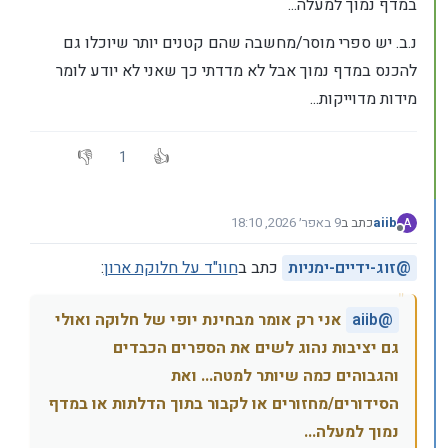
במדף נמוך למעלה...
נ.ב. יש ספרי מוסר/מחשבה שהם קטנים יותר שיוכלו גם
להכנס במדף נמוך אבל לא מדדתי כך שאני לא יודע לומר
מידות מדוייקות...
1
aiib
כתב ב
9 באפר׳ 2026, 18:10
A
נערך לאחרונה על ידי
מנותק
@
זוג-ידיים-ימניות
כתב ב
חוו"ד על חלוקת ארון
:
@
aiib
אני רק אומר מבחינת יופי של חלוקה ואולי
גם יציבות נהוג לשים את הספרים הכבדים
והגבוהים כמה שיותר למטה... ואת
הסידורים/מחזורים או לקבור בתוך הדלתות או במדף
נמוך למעלה...