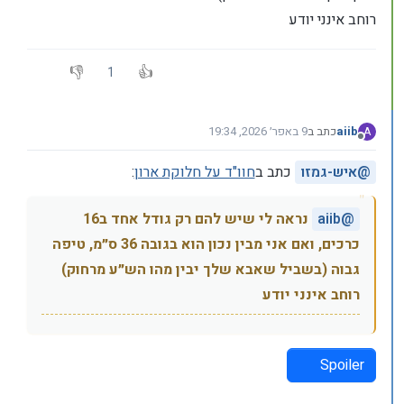
רוחב אינני יודע
1
aiib
כתב ב
9 באפר׳ 2026, 19:34
A
נערך לאחרונה על ידי
מנותק
@
איש-גמזו
כתב ב
חוו"ד על חלוקת ארון
:
@
aiib
נראה לי שיש להם רק גודל אחד ב16
כרכים, ואם אני מבין נכון הוא בגובה 36 ס״מ, טיפה
גבוה (בשביל שאבא שלך יבין מהו הש״ע מרחוק)
רוחב אינני יודע
Spoiler