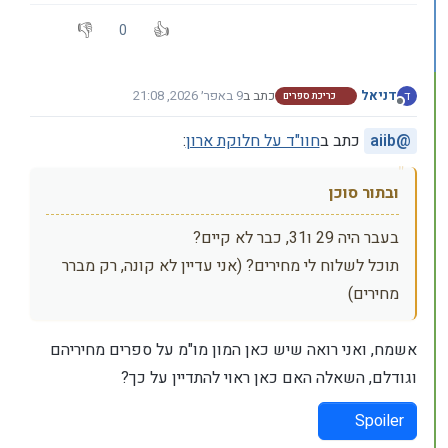
0
דניאל
כתב ב
9 באפר׳ 2026, 21:08
ד
כריכת ספרים
נערך לאחרונה על ידי דניאל
4 בספט׳ 2026, 21:11
מנותק
@
aiib
כתב ב
חוו"ד על חלוקת ארון
:
ובתור סוכן
בעבר היה 29 ו31, כבר לא קיים?
תוכל לשלוח לי מחירים? (אני עדיין לא קונה, רק מברר
מחירים)
אשמח, ואני רואה שיש כאן המון מו"מ על ספרים מחיריהם
וגודלם, השאלה האם כאן ראוי להתדיין על כך?
Spoiler