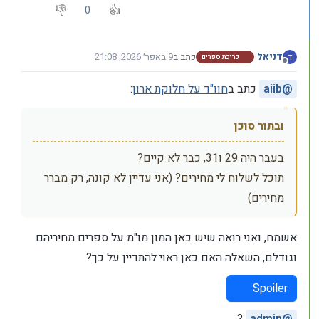
0
דניאל
כתב ב
9 באפר׳ 2026, 21:08
ד
כריכת ספרים
נערך לאחרונה על ידי דניאל
4 בספט׳ 2026, 21:11
מנותק
@
aiib
כתב ב
חוו"ד על חלוקת ארון
:
ובתור סוכן
בעבר היה 29 ו31, כבר לא קיים?
תוכל לשלוח לי מחירים? (אני עדיין לא קונה, רק מברר
מחירים)
אשמח, ואני רואה שיש כאן המון מו"מ על ספרים מחיריהם
וגודלם, השאלה האם כאן ראוי להתדיין על כך?
Spoiler