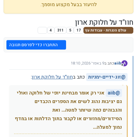
להיעזר בבעל מקצוע מוסמך.
חוו"ד על חלוקת ארון
עולם הנגרות - עבודות עץ
17
5
311
4
התחברו כדי לפרסם תגובה
aiib
כתב ב
9 באפר׳ 2026, 18:10
A
נערך לאחרונה על ידי
מנותק
@
זוג-ידיים-ימניות
כתב ב
חוו"ד על חלוקת ארון
:
@
aiib
אני רק אומר מבחינת יופי של חלוקה ואולי
גם יציבות נהוג לשים את הספרים הכבדים
והגבוהים כמה שיותר למטה... ואת
הסידורים/מחזורים או לקבור בתוך הדלתות או במדף
נמוך למעלה...