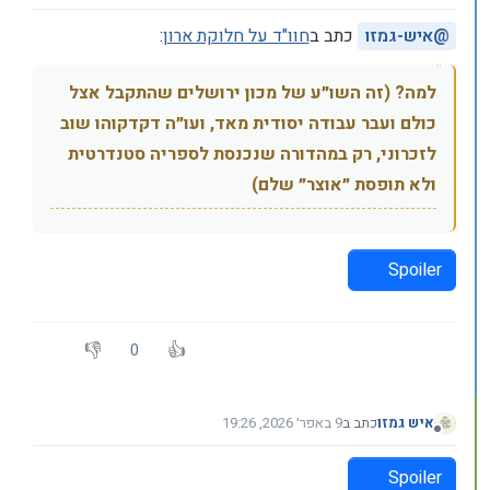
מנותק
@
איש-גמזו
כתב ב
חוו"ד על חלוקת ארון
:
למה? (זה השו״ע של מכון ירושלים שהתקבל אצל
כולם ועבר עבודה יסודית מאד, ועו״ה דקדקוהו שוב
לזכרוני, רק במהדורה שנכנסת לספריה סטנדרטית
ולא תופסת ״אוצר״ שלם)
Spoiler
0
איש גמזו
כתב ב
9 באפר׳ 2026, 19:26
נערך לאחרונה על ידי
מנותק
Spoiler