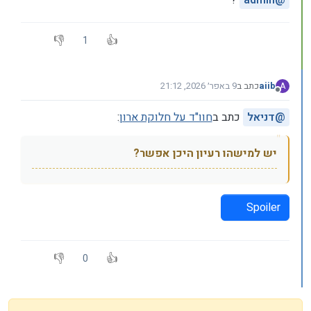
?
admin
@
1
aiib
כתב ב
9 באפר׳ 2026, 21:12
A
נערך לאחרונה על ידי
מנותק
@
דניאל
כתב ב
חוו"ד על חלוקת ארון
:
יש למישהו רעיון היכן אפשר?
Spoiler
0