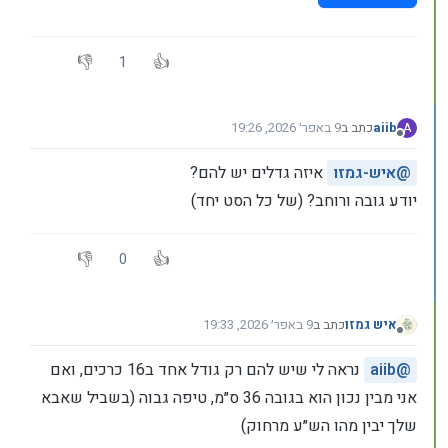
1
aiib
כתב ב
9 באפר׳ 2026, 19:26
A
נערך לאחרונה על ידי
מנותק
@
איש-גמזו
איזה גדלים יש להם?
יודע גובה ורוחב? (של כל הסט יחד)
0
איש גמזו
כתב ב
9 באפר׳ 2026, 19:33
נערך לאחרונה על ידי
מנותק
@
aiib
נראה לי שיש להם רק גודל אחד ב16 כרכים, ואם
אני מבין נכון הוא בגובה 36 ס״מ, טיפה גבוה (בשביל שאבא
שלך יבין מהו הש״ע מרחוק)