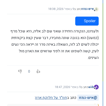
איש גמזו
כתב ב
9 באפר׳ 2026, 18:38
נערך לאחרונה על ידי איש גמזו
4 בספט׳ 2026, 18:41
מנותק
Spoiler
ולעניננו, הנקודה היחידה שאני שם לב אליה, היא שכל מדף
(כמעט) הוא בגובה שונה מחבירו, דבר שעין קצת ביקורתית
יכולה לשים לב לזה, השאלה באיזה סדר זה ייראה הכי נעים
לעין, קשה לשפוט את זה לפני שרואים את הארון מול
העינים.
0
aiib
כתב ב
9 באפר׳ 2026, 18:47
A
נערך לאחרונה על ידי
מנותק
@
איש-גמזו
כתב ב
חוו"ד על חלוקת ארון
: