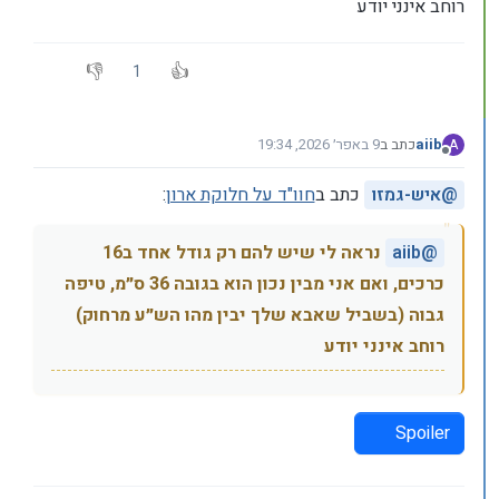
רוחב אינני יודע
1
aiib
כתב ב
9 באפר׳ 2026, 19:34
A
נערך לאחרונה על ידי
מנותק
@
איש-גמזו
כתב ב
חוו"ד על חלוקת ארון
:
@
aiib
נראה לי שיש להם רק גודל אחד ב16
כרכים, ואם אני מבין נכון הוא בגובה 36 ס״מ, טיפה
גבוה (בשביל שאבא שלך יבין מהו הש״ע מרחוק)
רוחב אינני יודע
Spoiler