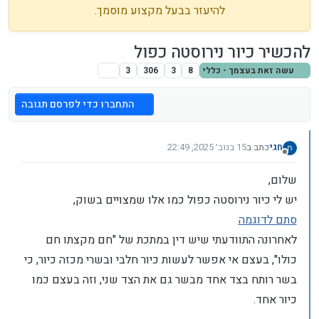
להיעזר בבעל מקצוע מוסמך.
להכשיר כיור נירוסטה כפול
עשה זאת בעצמך - כללי
8
3
306
3
התחברו כדי לפרסם תגובה
חגי
כתב ב
15 בנוב׳ 2025, 22:49
נערך לאחרונה על ידי חגי
מנותק
שלום,
יש לי כיור נירוסטה כפול כמו אלו שמצויים בשוק,
סתם לדוגמה
לאחרונה התוודעתי שיש דין במתכת של "חם מקצתו חם
כולו", בעצם אי אפשר לעשות כיור חלבי ובשרי מכזה כיור, כי
בשר רותח בצד אחד מבשר גם את הצד שני, וזה בעצם כמו
כיור אחד.