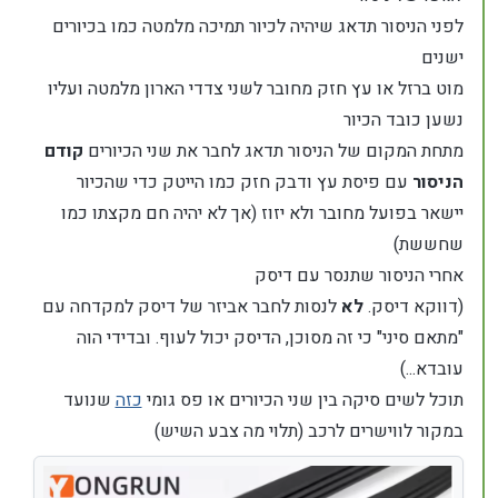
לפני הניסור תדאג שיהיה לכיור תמיכה מלמטה כמו בכיורים
ישנים
מוט ברזל או עץ חזק מחובר לשני צדדי הארון מלמטה ועליו
נשען כובד הכיור
מתחת המקום של הניסור תדאג לחבר את שני הכיורים
קודם
הניסור
עם פיסת עץ ודבק חזק כמו הייטק כדי שהכיור
יישאר בפועל מחובר ולא יזוז (אך לא יהיה חם מקצתו כמו
שחששת)
אחרי הניסור שתנסר עם דיסק
(דווקא דיסק.
לא
לנסות לחבר אביזר של דיסק למקדחה עם
"מתאם סיני" כי זה מסוכן, הדיסק יכול לעוף. ובדידי הוה
עובדא...)
תוכל לשים סיקה בין שני הכיורים או פס גומי
כזה
שנועד
במקור לווישרים לרכב (תלוי מה צבע השיש)