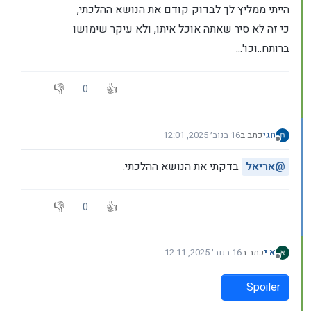
הייתי ממליץ לך לבדוק קודם את הנושא ההלכתי,
כי זה לא סיר שאתה אוכל איתו, ולא עיקר שימושו
ברותח..וכו'...
0
חגי
כתב ב
16 בנוב׳ 2025, 12:01
נערך לאחרונה על ידי
מנותק
@
אריאל
בדקתי את הנושא ההלכתי.
0
א י
כתב ב
16 בנוב׳ 2025, 12:11
נערך לאחרונה על ידי
מנותק
Spoiler