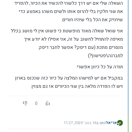
השאלה שלי אם יש דרך כלשהי להכשיר את הכיור, להפריד
את שני חלקיו בלי להרוס אותו ולשים משהו באמצע כדי
שיחזיק את הכל בלי שיהיו חורים.
אני שואל שאלה מאוד מופשטת כי פשוט אין לי מושג בכלל
מאיפה להתחיל לחשוב על זה, אני אפילו לא יודע איך
מנסרים מתכת (עם דיסק? אפשר לחבר דיסק
למברגה\פטישון?)
תודה על כל כיוון אפשרי.
במקביל אם יש למישהו המלצה על כיור כזה שנכנס בארון
ויש לו הפרדה מלאה בין שני הכיורים אז גם מצוין.
0
אריאל
כתב ב
16 בנוב׳ 2025, 11:27
נערך לאחרונה על ידי
מנותק