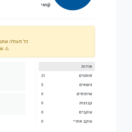
@חגי
כל פעולה שתבו
⚠️ שי
אודות
פוסטים
21
נושאים
5
שיתופים
0
קבוצות
0
עוקבים
0
עוקב אחרי
0