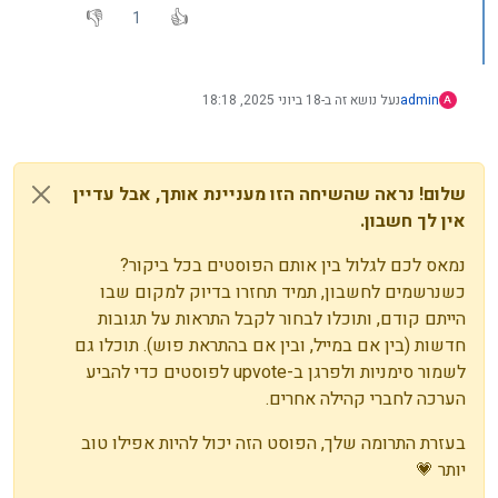
1
admin
נעל נושא זה ב-
18 ביוני 2025, 18:18
A
שלום! נראה שהשיחה הזו מעניינת אותך, אבל עדיין
אין לך חשבון.
נמאס לכם לגלול בין אותם הפוסטים בכל ביקור?
כשנרשמים לחשבון, תמיד תחזרו בדיוק למקום שבו
הייתם קודם, ותוכלו לבחור לקבל התראות על תגובות
חדשות (בין אם במייל, ובין אם בהתראת פוש). תוכלו גם
לשמור סימניות ולפרגן ב-upvote לפוסטים כדי להביע
הערכה לחברי קהילה אחרים.
בעזרת התרומה שלך, הפוסט הזה יכול להיות אפילו טוב
יותר 💗