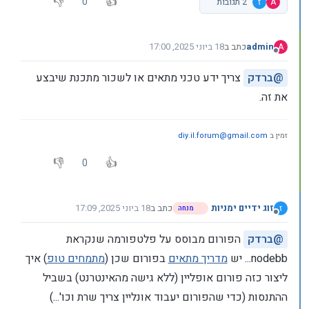
0
A
ז
2 תגובות
admin
כתב ב
18 ביוני 2025, 17:00
A
נערך לאחרונה על ידי
מנותק
@
ברדק
צריך ידע טכני מתאים או לשכור מתכנת שיבצע
את זה.
זמין ב
diy.il.forum@gmail.com
0
זוג ידיים ימניות
כתב ב
18 ביוני 2025, 17:09
ז
מנחה
נערך לאחרונה על ידי
מנותק
@
ברדק
הפורום מבוסס על פלטפורמה שנקראת
nodebb... יש
מדריך מתאים
בפורום שכן (
מתמחים טופ
) איך
ליצור כזה פורום אופליין (ללא גישה מהאינטרנט) בשביל
ההתנסות (כדי שהפורום יעבוד אונליין צריך שרת וכו'...)