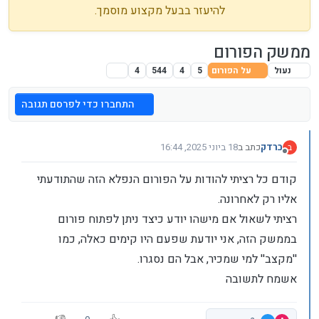
להיעזר בבעל מקצוע מוסמך.
ממשק הפורום
נעול
על הפורום
5
4
544
4
התחברו כדי לפרסם תגובה
ברדק
כתב ב
18 ביוני 2025, 16:44
ב
נערך לאחרונה על ידי
מנותק
קודם כל רציתי להודות על הפורום הנפלא הזה שהתודעתי
אליו רק לאחרונה.
רציתי לשאול אם מישהו יודע כיצד ניתן לפתוח פורום
בממשק הזה, אני יודעת שפעם היו קימים כאלה, כמו
''מקצב'' למי שמכיר, אבל הם נסגרו.
אשמח לתשובה