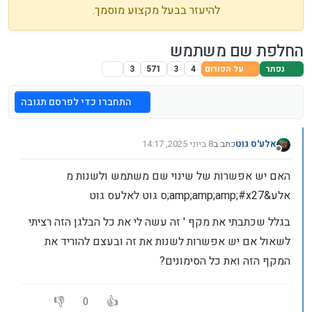
להיעזר בבעל מקצוע מוסמך.
החלפת שם משתמש
נפתר
על הפורום
4
3
571
3
התחברו כדי לפרסם תגובה
אלע'ס גוט
כתב ב
8 ביוני 2025, 14:17
נערך לאחרונה על ידי אלע'ס גוט
6 באוג׳ 2025, 14:23
מנותק
האם יש אפשרות של שינוי שם משתמש ולשנות מ
אלע&amp;amp;amp;#x27;ס גוט לאלעס גוט
בגלל שכתבתי את מקף ' זה עשה לי את כל הבלגן הזה רציתי
לשאול אם יש אפשרות לשנות את זה ובעצם להוריד את
המקף הזה ואת כל הסימונים?
0