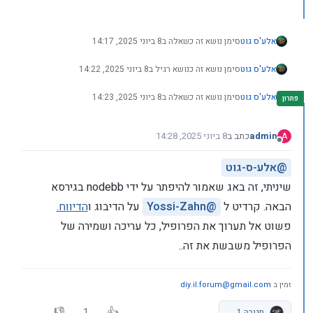
אלע'ס גוט
סימן נושא זה כשאלה ב
8 ביוני 2025, 14:17
אלע'ס גוט
סימן נושא זה כנושא רגיל ב
8 ביוני 2025, 14:22
אלע'ס גוט
סימן נושא זה כשאלה ב
8 ביוני 2025, 14:23
admin
כתב ב
8 ביוני 2025, 14:28
A
נערך לאחרונה על ידי admin
6 באוג׳ 2025, 14:31
מנותק
@
אלע-ס-גוט
שיניתי, זה באג שאמור להיפתר על ידי nodebb בגירסא
הבאה. קרדיט ל
@
Yossi-Zahn
על הדיבוג ו
הדיווח.
פשוט אל תערוך את הפרופיל, כל עריכה ושמירה של
הפרופיל משבשת את זה..
זמין ב
diy.il.forum@gmail.com
1
תגובה 1