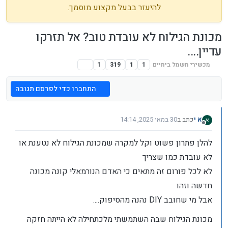
להיעזר בבעל מקצוע מוסמך.
מכונת הגילוח לא עובדת טוב? אל תזרקו
עדיין....
מכשירי חשמל ביתיים
1
1
319
1
התחברו כדי לפרסם תגובה
א י
כתב ב
30 במאי 2025, 14:14
נערך לאחרונה על ידי א י
מנותק
להלן פתרון פשוט וקל למקרה שמכונת הגילוח לא נטענת או
לא עובדת כמו שצריך
לא לכל פורום זה מתאים כי האדם הנורמאלי קונה מכונה
חדשה וזהו
אבל מי שחובב DIY נהנה מהסיפוק....
מכונת הגילוח שבה השתמשתי מלכתחילה לא הייתה חזקה