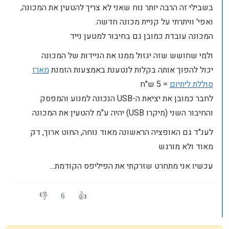
בשבילי זה הרבה יותר נוח שאני לא צריך להטעין את המכונה,
ואפי' וויתרתי על קניית מכונה חדשה.
המכונה עובדת כמובן גם בחיבור למטען נייד
ולמי שחושש שזה יגזול ממנו את הניידות של המכונה
יכול להפוך אותה בקלות לנטענת באמצעות הזמנת
מארז
סוללת ליתיום
= 5 ש"ח
לחבר כמובן את יציאת ה-USB הנכונה למנוע והמפסק
והחיבור השני (מיקרו USB) יהיה ע"מ להטעין את המכונה
לענ"ד גם האופציה הראשונה מאוד נוחה, החוט ארוך, דק
מאוד ולא מורגש
עכשיו אני מתחרט שזרקתי את הפיליפס הקודמת...
6