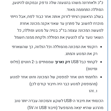
כ"כ ולאחרונה משהו בהטענה שלה נדפק ובמקום להיטען,
הסוללה התחממה מאוד.
בשלב הראשון רציתי לזרוק אותה אחר כבוד לפח, אבל הייתי
מוכרח לחשוב על פתרון עד שאני אקנה מכונה אחרת
למעשה המכונה עצמה בד"כ בנויה על מנוע וסוללה, כל
השאר נועד ע"מ להטעין את הסוללה ולקחת ממנה חשמל
רוקנתי את המכונה מהסוללה וכל הנלווה, כך שהשארתי
רק את המנוע והמתג.
לקחתי כבל USB
דק וארוך
שמסתיים ב-2 חוטים (פלוס
ומינוס)
הלחמתי חוט אחד למפסק של המכונה וחוט אחד למנוע
(מהמפסק למנוע כבר היה חיבור קודם לכן)
ו...זהו
הכנסתי את חיבור ה-USB לשקע והמכונה עבדה יותר טוב
מהרגע שהיא יצאה מהמפעל (חיבור USB זה 5V)