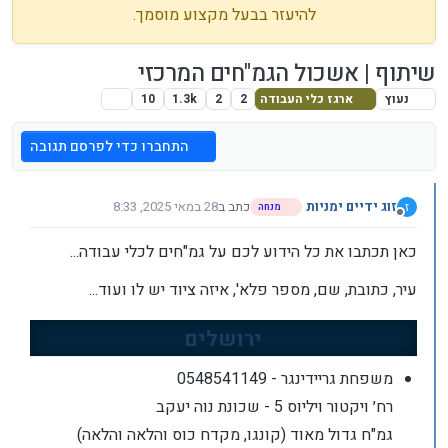
להיעזר בבעל מקצוע מוסמך.
שיתוף | אשכול הגמ"חים המרכזי
נעוץ
ארגז כלי העבודה
2
2
1.3k
10
התחברו כדי לפרסם תגובה
זוג ידיים ימניות
כתב ב
28 במאי 2025, 8:33
ז
מנחה
נערך לאחרונה על ידי זוג ידיים ימניות
מנותק
כאן תכתבו את כל הידוע לכם על גמ"חים לכלי עבודה...
עיר, כתובת, שם, מספר פלא', איזה ציוד יש לו ועוד...
ירושלים
משפחת גריידינגר - 0548541149
רח׳ ויקטור ויליוס 5 - שכונת נוה יעקב
גמ"ח גדול מאוד (קונגו, מקדח כוס והלאה והלאה)