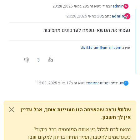
admin
הצמיד נושא זה ב
28 במאי 2025, 20:28
A
admin
כתב ב
28 במאי 2025, 20:28
A
נערך לאחרונה על ידי
מנותק
נעצתי את הנושא. נשמח לעדכונים מהציבור.
זמין ב
diy.il.forum@gmail.com
3
זוג ידיים ימניות
התייחס
לנושא זה ב
17 באוג׳ 2025, 12:03
ז
שלום! נראה שהשיחה הזו מעניינת אותך, אבל עדיין
אין לך חשבון.
נמאס לכם לגלול בין אותם הפוסטים בכל ביקור?
כשנרשמים לחשבון, תמיד תחזרו בדיוק למקום שבו