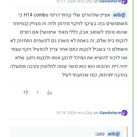
Sandstorm
כתב ב
26 במאי 2026, 10:11
S
נערך לאחרונה על ידי
מנותק
@
aiib
אציין שלהורים שלי קניתי דרימי H14 combo כי
משתמשים בזה בעיקר לניקוי מזדמן ולזה זה מצויין (במיוחד
שהוא נהפך לשואב אבק כללי מאוד שימושי) אם רוצים
לנקות בית שלם, זה באמת לא משהו גם לפעמים התחזוק לא
משתלם כי בשביל לנקות כתם אחד צריך להפעיל ניקוי עצמי
ואז לזכור להוציא את המיכל לרוקן אותו ולנקות היטב שלא
יהיה ריח. הרובוט הוא הוא מוצר שונה לחלוטין והרבה ומתעלה
בהרבה יתרונות, כמו שכתבתי לעיל.
1
Sandstorm
כתב ב
26 במאי 2026, 10:19
S
נערך לאחרונה על ידי Sandstorm
מנותק
@
aiib
כתב
: