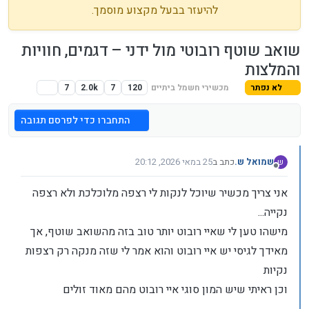
להיעזר בבעל מקצוע מוסמך.
שואב שוטף רובוטי מול ידני – דגמים, חוויות
והמלצות
לא נפתר
מכשירי חשמל ביתיים
120
7
2.0k
7
התחברו כדי לפרסם תגובה
שמואל ש.
כתב ב
25 במאי 2026, 20:12
ש
נערך לאחרונה על ידי admin
מנותק
אני צריך מכשיר שיוכל לנקות לי רצפה מלוכלכת ולא רצפה
נקייה...
מישהו טען לי שאיי רובוט יותר טוב בזה מהשואב שוטף, אך
מאידך לגיסי יש איי רובוט והוא אמר לי שזה מנקה רק רצפות
נקיות
וכן ראיתי שיש המון סוגי איי רובוט מהם מאוד זולים