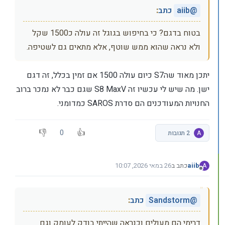
@
aiib
כתב
:
בטוח בדגם? כי בחיפוש בגוגל זה עולה כ1500 שקל
ולא נראה שהוא ממש שוטף, אלא מתאים גם לשטיפה.
יתכן מאוד שהS7 כיום עולה 1500 אם זמין בכלל, זה דגם
ישן. מה שיש לי עכשיו זה S8 MaxV שגם כבר לא נמכר ברוב
החנויות המעודכנים הם סדרת SAROS כמדומני.
0
A
2 תגובות
aiib
כתב ב
26 במאי 2026, 10:07
A
נערך לאחרונה על ידי
מנותק
@
Sandstorm
כתב
:
דרימי הם מעולים וכנראה שהייתי בודק לעומק וגם