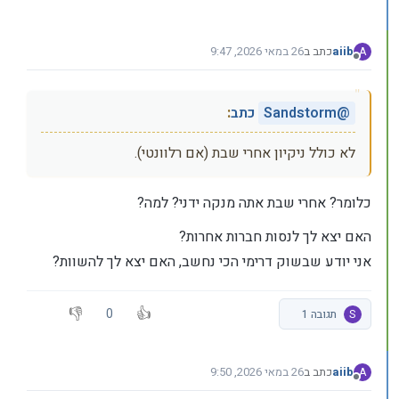
aiib
כתב ב
26 במאי 2026, 9:47
A
נערך לאחרונה על ידי
מנותק
@
Sandstorm
כתב
:
לא כולל ניקיון אחרי שבת (אם רלוונטי).
כלומר? אחרי שבת אתה מנקה ידני? למה?
האם יצא לך לנסות חברות אחרות?
אני יודע שבשוק דרימי הכי נחשב, האם יצא לך להשוות?
0
S
תגובה 1
aiib
כתב ב
26 במאי 2026, 9:50
A
נערך לאחרונה על ידי
מנותק