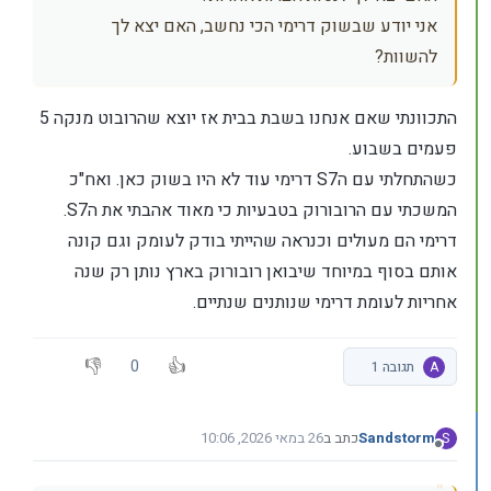
אני יודע שבשוק דרימי הכי נחשב, האם יצא לך
להשוות?
התכוונתי שאם אנחנו בשבת בבית אז יוצא שהרובוט מנקה 5
פעמים בשבוע.
כשהתחלתי עם הS7 דרימי עוד לא היו בשוק כאן. ואח"כ
המשכתי עם הרובורוק בטבעיות כי מאוד אהבתי את הS7.
דרימי הם מעולים וכנראה שהייתי בודק לעומק וגם קונה
אותם בסוף במיוחד שיבואן רובורוק בארץ נותן רק שנה
אחריות לעומת דרימי שנותנים שנתיים.
0
A
תגובה 1
Sandstorm
כתב ב
26 במאי 2026, 10:06
S
נערך לאחרונה על ידי
מנותק