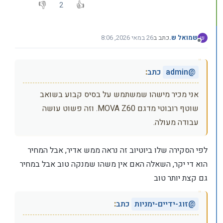
2
שמואל ש.
כתב ב
26 במאי 2026, 8:06
ש
נערך לאחרונה על ידי
מנותק
@
admin
כתב
:
אני מכיר מישהו שמשתמש על בסיס קבוע בשואב
שוטף רובוטי מדגם MOVA Z60. וזה פשוט עושה
עבודה מעולה.
לפי הסקירה שלו ביוטיוב זה נראה ממש אדיר, אבל המחיר
הוא די יקר, השאלה האם אין משהו שמנקה טוב אבל במחיר
גם קצת יותר טוב
@
זוג-ידיים-ימניות
כתב
: