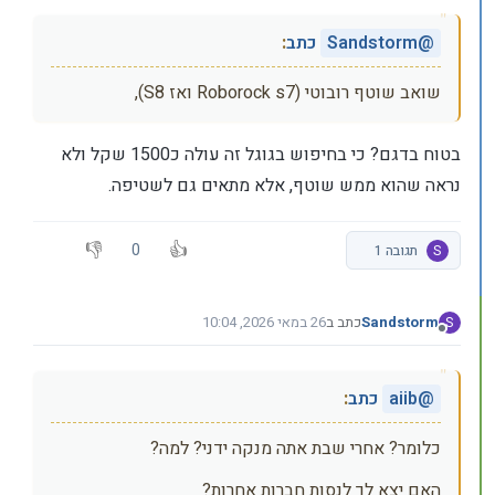
@
Sandstorm
כתב
:
שואב שוטף רובוטי (Roborock s7 ואז S8),
בטוח בדגם? כי בחיפוש בגוגל זה עולה כ1500 שקל ולא
נראה שהוא ממש שוטף, אלא מתאים גם לשטיפה.
0
S
תגובה 1
Sandstorm
כתב ב
26 במאי 2026, 10:04
S
נערך לאחרונה על ידי
מנותק
@
aiib
כתב
:
כלומר? אחרי שבת אתה מנקה ידני? למה?
האם יצא לך לנסות חברות אחרות?