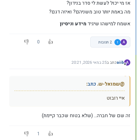
אז מי יכול לעשת לי סדר בנידון?
מה באמת יותר טוב משניהם? ואיזה דגם?
אשמח למישהו שיגיד
מידע וניסיון
0
A
ז
2 תגובות
aiib
כתב ב
25 במאי 2026, 20:21
A
נערך לאחרונה על ידי
מנותק
@שמואל-ש.
כתב
:
איי רובוט
זה שם של חברה... (שלא בטוח שכבר קיימת)
1