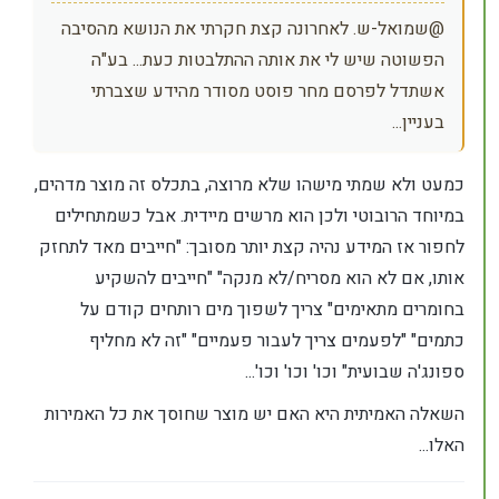
@שמואל-ש. לאחרונה קצת חקרתי את הנושא מהסיבה
הפשוטה שיש לי את אותה ההתלבטות כעת... בע"ה
אשתדל לפרסם מחר פוסט מסודר מהידע שצברתי
בעניין...
כמעט ולא שמתי מישהו שלא מרוצה, בתכלס זה מוצר מדהים,
במיוחד הרובוטי ולכן הוא מרשים מיידית. אבל כשמתחילים
לחפור אז המידע נהיה קצת יותר מסובך: "חייבים מאד לתחזק
אותו, אם לא הוא מסריח/לא מנקה" "חייבים להשקיע
בחומרים מתאימים" צריך לשפוך מים רותחים קודם על
כתמים" "לפעמים צריך לעבור פעמיים" "זה לא מחליף
ספונג'ה שבועית" וכו' וכו' וכו'...
השאלה האמיתית היא האם יש מוצר שחוסך את כל האמירות
האלו...