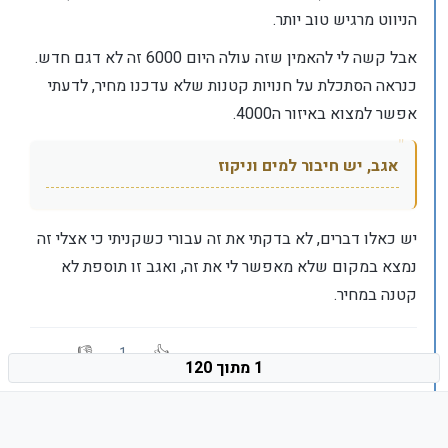
הניווט מרגיש טוב יותר.
אבל קשה לי להאמין שזה עולה היום 6000 זה לא דגם חדש.
כנראה הסתכלת על חנויות קטנות שלא עדכנו מחיר, לדעתי
אפשר למצוא באיזור ה4000.
אגב, יש חיבור למים וניקוז
יש כאלו דברים, לא בדקתי את זה עבורי כשקניתי כי אצלי זה
נמצא במקום שלא מאפשר לי את זה, ואגב זו תוספת לא
קטנה במחיר.
1
1 מתוך 120
aiib
כתב ב
26 במאי 2026, 10:23
A
נערך לאחרונה על ידי
מנותק