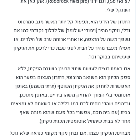
s7 ואז S8), וגם ידני (Roborock flexi pro). אתן כאן את
השנקל שלי.
היתרון של הידני הוא, תפעול קל יותר מאשר מגב סמרטוט
ודלי, וניקוי מהיר [ויסודי יש לומר] של לכלוך נקודתי כמו אם
נשפך משה על הרצפה, או אחרי ארוחת ערב של הילדים, או
אפילו מעבר מהיר על הבית לפני שבת כדי לרענן את הניקיון
שעשיתם בבוקר וכו'.
אם באמת רוצים לעשות שינוי מרענן בשגרת הניקיון, ללא
ספק הכיוון הוא השואב הרובוטי, היתרון העצום בפער הוא
האפשרות לתחזק את הניקיון השוטף (תרתי משמע) באופן
אוטומטי בלי הצורך להחזיק משהו בידיים, באופן מתוכנן,
ובזמנים שהכי נוחים לכם כמו בלילה או כשאתם לא נמצאים
בבית (עם בית חכם, אפשרי בכל פעם שהוא מזהה שאף
אחד לא בבית שיתחיל אוטומטית תכנית ניקיון).
מבחינת הניקיון עצמו, אם נבחן ניקוי מקומי כנראה שלא נוכל