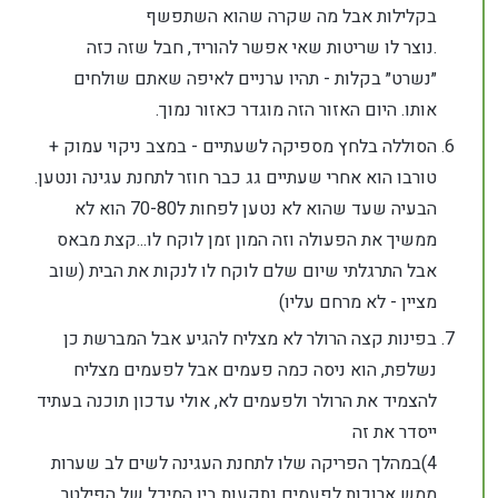
בקלילות אבל מה שקרה שהוא השתפשף
.נוצר לו שריטות שאי אפשר להוריד, חבל שזה כזה
״נשרט״ בקלות - תהיו ערניים לאיפה שאתם שולחים
אותו. היום האזור הזה מוגדר כאזור נמוך.
הסוללה בלחץ מספיקה לשעתיים - במצב ניקוי עמוק +
טורבו הוא אחרי שעתיים גג כבר חוזר לתחנת עגינה ונטען.
הבעיה שעד שהוא לא נטען לפחות ל70-80 הוא לא
ממשיך את הפעולה וזה המון זמן לוקח לו...קצת מבאס
אבל התרגלתי שיום שלם לוקח לו לנקות את הבית (שוב
מציין - לא מרחם עליו)
בפינות קצה הרולר לא מצליח להגיע אבל המברשת כן
נשלפת, הוא ניסה כמה פעמים אבל לפעמים מצליח
להצמיד את הרולר ולפעמים לא, אולי עדכון תוכנה בעתיד
ייסדר את זה
4)במהלך הפריקה שלו לתחנת העגינה לשים לב שערות
ממש ארוכות לפעמים נתקעות בין המיכל של הפילטר