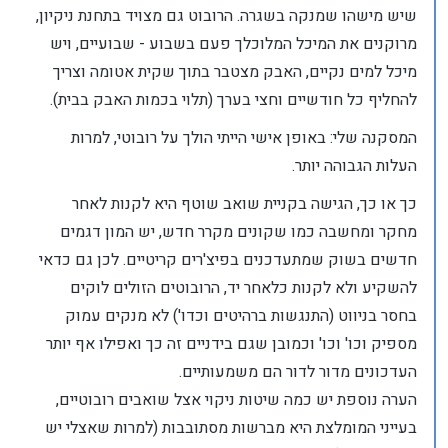
שיש מישהו שמנקה בשגרה. הרובוט גם מצויד בתחנת ניקיון,
מרוקנים את המיכל המלוכלך פעם בשבוע - שבועיים, ויש
מיכל למים נקיים, האבק מצטבר בתוך שקית אטומה וצריך
להחליף כל חודשיים וחצי בערך (תלוי בכמות האבק בבית).
המסקנה שלי: באופן אישי הייתי הולך על רובוטי, למרות
העלות הגבוהה יותר.
כך או כך, הגישה בקניית שואב שוטף היא לקנות לאחר
מחקר ומחשבה כמו שקונים מקרר חדש, יש המון דגמים
חדשים בשוק שמתעדכנים בפיצ'רים קריטיים. לכן גם כדאי
להשקיע ולא לקנות כלאחר יד, הרובוטים הזולים לוקים
בחסר בניווט (התנגשות ברהיטים וכדו') לא מנקים עמוק
מספיק וכו' וכו' וכמובן שגם בידניים זה כך ואפילו אף יותר
העדכונים מדור לדור הם משמעותיים.
הערה נוספת יש כמה שיטות ניקוי אצל שואבים רובוטיים,
בעייני המומלצת היא מברשות מסתובבות (למרות שאצלי יש