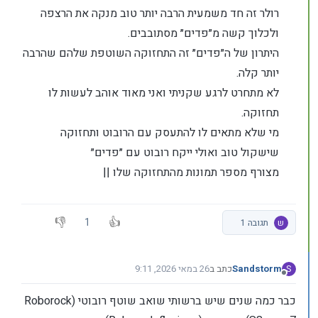
רולר זה חד משמעית הרבה יותר טוב מנקה את הרצפה
ולכלוך קשה מ״פדים״ מסתובבים.
היתרון של ה״פדים״ זה התחזוקה השוטפת שלהם שהרבה
יותר קלה.
לא מתחרט לרגע שקניתי ואני מאוד אוהב לעשות לו
תחזוקה.
מי שלא מתאים לו להתעסק עם הרובוט ותחזוקה
שישקול טוב ואולי ייקח רובוט עם ״פדים״
מצורף מספר תמונות מהתחזוקה שלו ||
1
ש
תגובה 1
Sandstorm
כתב ב
26 במאי 2026, 9:11
S
נערך לאחרונה על ידי Sandstorm
מנותק
כבר כמה שנים שיש ברשותי שואב שוטף רובוטי (Roborock