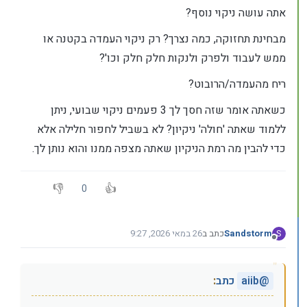
אתה עושה ניקוי נוסף?
מבחינת תחזוקה, כמה נצרך? רק ניקוי העמדה בקטנה או
ממש לעבוד ולפרק ולנקות חלק חלק וכו'?
ריח מהעמדה/הרובוט?
כשאתה אומר שזה חסך לך 3 פעמים ניקוי שבועי, ניתן
ללמוד שאתה 'חולה' ניקיון? לא בשביל לחפור חלילה אלא
כדי להבין מה רמת הניקיון שאתה מצפה ממנו והוא נותן לך.
0
Sandstorm
כתב ב
26 במאי 2026, 9:27
S
נערך לאחרונה על ידי Sandstorm
מנותק
@
aiib
כתב
: