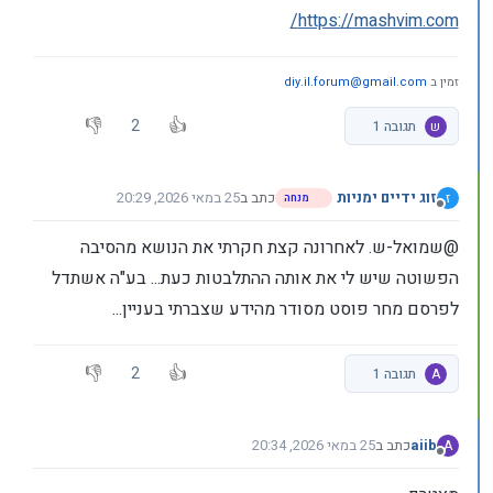
https://mashvim.com/
זמין ב
diy.il.forum@gmail.com
2
ש
תגובה 1
זוג ידיים ימניות
כתב ב
25 במאי 2026, 20:29
ז
מנחה
נערך לאחרונה על ידי
מנותק
@שמואל-ש. לאחרונה קצת חקרתי את הנושא מהסיבה
הפשוטה שיש לי את אותה ההתלבטות כעת... בע"ה אשתדל
לפרסם מחר פוסט מסודר מהידע שצברתי בעניין...
2
A
תגובה 1
aiib
כתב ב
25 במאי 2026, 20:34
A
נערך לאחרונה על ידי
מנותק