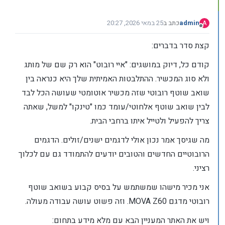
admin
כתב ב
25 במאי 2026, 20:27
A
נערך לאחרונה על ידי admin
מנותק
קצת סדר בדברים:
קודם כל, דיוק במושגים: "איי רובוט" הוא רק שם של מותג
ולא סוג המכשיר. ההתלבטות האמיתית שלך היא כנראה בין
שואב שוטף רובוטי שזה מכשיר אוטומטי שעושה הכל לבד
לבין שואב שוטף אלחוטי/עומד כמו "טינקו" למשל, שאתה
צריך להפעיל ולטייל איתו ברחבי הבית.
מה שגיסך אמר נכון אולי לדגמים ישנים/זולים. הדגמים
הרובוטיים החדשים והטובים יודעים להתמודד גם עם לכלוך
רציני.
אני מכיר מישהו שמשתמש על בסיס קבוע בשואב שוטף
רובוטי מדגם MOVA Z60. וזה פשוט עושה עבודה מעולה.
ויש את האתר המעניין הבא עם מלא מידע בתחום: