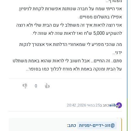
מצטרף...
אני הייתי שמח על חברה שנותנת אפשרות לקחת לניסיון.
אפילו בתשלום מסויים.
אני רוצה לראות איך זה משתלב לי עם הבית שלי ולא רוצה
להשקיע 5,000 ש"ח ואז לראות שזה לא שווה לי.
מה שהכי מפריע לי שמאחורי הדלתות אני אצטרך לנקות
ידני...
סתם.. זה החיים... אבל חשוב לי לראות שהוא באמת משתלט
על הבית ומנקה באמת ולא מורח לכלוך כמו בסופר...
0
aiib
כתב ב
25 במאי 2026, 20:42
A
נערך לאחרונה על ידי aiib
מנותק
@
זוג-ידיים-ימניות
כתב
: