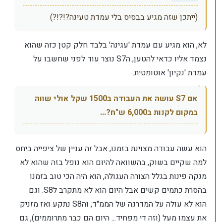
(ייתכן שזה מגיע בבסיס בלי עמדת טעינה?!?!?)
לא, הוא מגיע עם עמדת 'עגינה' בלבד חלק קטן כזה שהוא
נצמד אליו כדאי להטען, הS7 נוצר עוד לפני שחשבו על
עמדת 'נקיון' אוטומטית.
אם S7 עושה את העבודה ב1500 שקל אולי שווה
במקום לקנות ב6,000 ש"ח?...
הוא עשה עבודה מצוינת בזמנו, אבל זה עניין של ציפייה ביחס
למה שקיים בשוק, בהשוואה להיום הוא נופל בזה שהוא לא
מנקה פינות בגלל הצורה העגולה, הוא היה הכי טוב בזמנו
בהסרת כתמים קשים אבל היום הוא לא מתקרב לS8. וגם
הוא לא עולה על המדרגה של הממ"ד, והS8 נתקע ואז מזניק
את עצמו מעל (וזה די מפחיד... היום הם כבר מתרוממים), גם