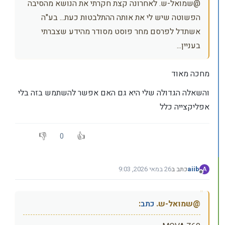
@שמואל-ש. לאחרונה קצת חקרתי את הנושא מהסיבה
הפשוטה שיש לי את אותה ההתלבטות כעת... בע"ה
אשתדל לפרסם מחר פוסט מסודר מהידע שצברתי
בעניין...
מחכה מאוד
והשאלה הגדולה שלי היא גם האם אפשר להשתמש בזה בלי
אפליקצייה כלל
0
aiib
כתב ב
26 במאי 2026, 9:03
A
נערך לאחרונה על ידי aiib
מנותק
@שמואל-ש.
כתב
: