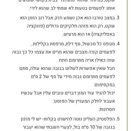
שקט, במיוחד שהוא ״מתגלגל״ בבית בקושי שומעים
אותו. לפעמים בטעות לא שמתי לב שהוא לידי.
במצב טורבו הוא אכן נשמע חזק אבל רוב הזמן הוא
שקט, רק הוא מזהה חלקיקים גדולים (פונקציה
באפליקציה) אז הוא מרעיש.
מטפס כל מכשול, סף דלת, מרפסת בקלילות...
לפעמים קורה מצבים שהוא מרים את עצמו כל כך גבוה
שזה כאילו אריה מתרומם חחח.
חבל שאין אפשרות לשלוט בגובה שהוא עולה, סתם
לפעמים מתרומם גבוה מידי על סף של 2 ס״מ
במקסימום.
יכול להגיד עוד המון דברים טובים עליו אבל עכשיו
אעבור לחלק המעניין של הפוסט:
חסרונות:
הפלסטיק העליון נוטה להישרט בקלות- יש לי מזנון
בגובה של 10 ס״מ בול, לצערי חשבתי שהוא יעבור