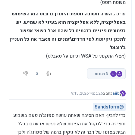
משטח רוטט)
עריכה:
הערה חשובה נוספת: היתרון ברובוט הוא השימוש
באפליקציה, ללא אפליקציה הוא בעיני לא שמיש. יש
כפתורים פיזיים בדגמים כל שהם אבל כשאי אפשר
לתכנן ניקיונות לפי חדרים\זמנים זה מאבד את כל העניין
ב'רובוט'
(אצלי התקנתי על WSA וכיום על טאבלט)
3
A
ש
3 תגובות
aiib
כתב ב
26 במאי 2026, 9:15
A
נערך לאחרונה על ידי
מנותק
Sandstorm
@
כדי להבין- האם הסיבה שאתה עושה ספונג'ה פעם בשבוע
וחצי זה כדי 'לנקות' את הפינות שלא נעשו או שגם בכלל
הבית בסופו של דבר זה לא ניקיון ברמה של ספונג'ה ולכן