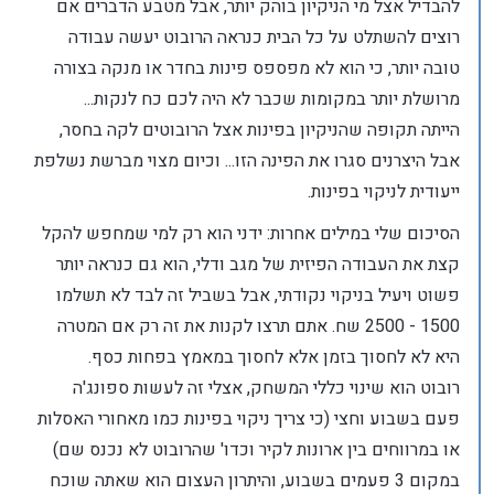
להבדיל אצל מי הניקיון בוהק יותר, אבל מטבע הדברים אם
רוצים להשתלט על כל הבית כנראה הרובוט יעשה עבודה
טובה יותר, כי הוא לא מפספס פינות בחדר או מנקה בצורה
מרושלת יותר במקומות שכבר לא היה לכם כח לנקות...
הייתה תקופה שהניקיון בפינות אצל הרובוטים לקה בחסר,
אבל היצרנים סגרו את הפינה הזו... וכיום מצוי מברשת נשלפת
ייעודית לניקוי בפינות.
הסיכום שלי במילים אחרות: ידני הוא רק למי שמחפש להקל
קצת את העבודה הפיזית של מגב ודלי, הוא גם כנראה יותר
פשוט ויעיל בניקוי נקודתי, אבל בשביל זה לבד לא תשלמו
1500 - 2500 שח. אתם תרצו לקנות את זה רק אם המטרה
היא לא לחסוך בזמן אלא לחסוך במאמץ בפחות כסף.
רובוט הוא שינוי כללי המשחק, אצלי זה לעשות ספונג'ה
פעם בשבוע וחצי (כי צריך ניקוי בפינות כמו מאחורי האסלות
או במרווחים בין ארונות לקיר וכדו' שהרובוט לא נכנס שם)
במקום 3 פעמים בשבוע, והיתרון העצום הוא שאתה שוכח