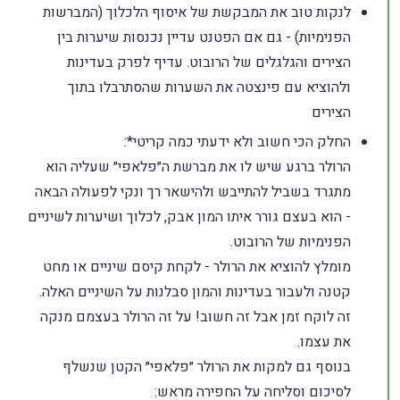
לנקות טוב את המבקשת של איסוף הלכלוך (המברשות
הפנימיות) - גם אם הפטנט עדיין נכנסות שיערות בין
הצירים והגלגלים של הרובוט. עדיף לפרק בעדינות
ולהוציא עם פינצטה את השערות שהסתרבלו בתוך
הצירים
החלק הכי חשוב ולא ידעתי כמה קריטי*:
הרולר ברגע שיש לו את מברשת ה״פלאפי״ שעליה הוא
מתגרד בשביל להתייבש ולהישאר רך ונקי לפעולה הבאה
- הוא בעצם גורר איתו המון אבק, לכלוך ושיערות לשיניים
הפנימיות של הרובוט.
מומלץ להוציא את הרולר - לקחת קיסם שיניים או מחט
קטנה ולעבור בעדינות והמון סבלנות על השיניים האלה.
זה לוקח זמן אבל זה חשוב! על זה הרולר בעצמם מנקה
את עצמו.
בנוסף גם למקות את הרולר ״פלאפי״ הקטן שנשלף
לסיכום וסליחה על החפירה מראש: