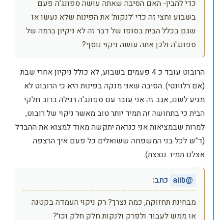
כדי להבין- האם הסיבה שאתה עושה ספונג'ה פעם
בשבוע וחצי זה כדי 'לנקות' את הפינות שלא נעשו או
שגם בכלל הבית בסופו של דבר זה לא ניקיון ברמה של
ספונג'ה ולכן אתה עושה ניקוי נוסף?
הרובוט עובד כ 4 פעמים בשבוע, לא כולל ניקיון אחרי שבת
(אם רלוונטי). הסיבה שאני מנקה בפינות היא כי הרובוט לא
מגיע לשם, אגב זה אני עובר עם ספונג'ה רגילה ברוב חלקי
הבית כי בתחושה זה תמיד יותר טוב מאשר ניקוי של רובוט,
למרות שבמציאות אני כנראה יתקשה מאוד למצוא את ההבדל
(ד"ש לכל בני המשפחה ששואלים כל פעם איך הרצפה
אצלנו תמיד נוצצת).
@
aiib
כתב
:
מבחינת תחזוקה, כמה נצרך? רק ניקוי העמדה בקטנה
או ממש לעבוד ולפרק ולנקות חלק חלק וכו'?