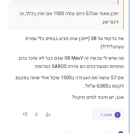
יתכן מאוד שהS7 כיום עולה 1500 אם זמין בכלל, זה
דגם ישן.
אני בדקתי על S8 (ייתכן שזה מגיע בבסיס בלי עמדת
טעינה?!?!?)
מה שיש לי עכשיו זה S8 MaxV שגם כבר לא נמכר ברוב
החנויות המעודכנים הם סדרת SAROS כמדומני.
אם S7 עושה את העבודה ב1500 שקל אולי שווה במקום
לקנות ב6,000 ש"ח?...
אגב, יש חיבור למים וניקוז?
0
S
תגובה 1