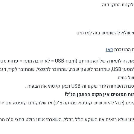
לקנות התקן כזה
תי שלא להשתמש בזה למזגנים
ת המוזכרת
כאן
(חיבור USB = לא הרבה מתח = פחות סכנת התחממות ההתקן)
א בתרי זוזי....
שקע וה-USB וכאן קלטתי את הבעיה...
ים (יכול להיות שיש קופסא עמוקה צ"ע) או שלוקחים קופסא עם יות
ון שלא רואים את השקע הנ"ל בכלל, השארתי אותו בולט כחצי ס"מ מחוץ