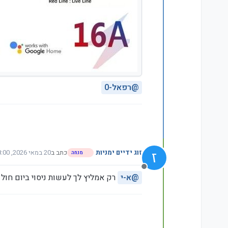
@
רפאל-0
ז
זוג ידיים ימניות
כתב ב
20 במאי 2026, 18:00
מנחה
נערך לאחרונה על ידי
מנותק
@
א-י
רק אמליץ לך לעשות ניסוי ביום חול