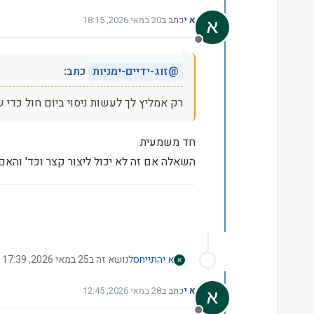
א י
כתב ב
20 במאי 2026, 18:15
נערך לאחרונה על ידי
מנותק
@
זוג-ידיים-ימניות
כתב
:
רק אמליץ לך לעשות ניסוי ביום חול כדי 
חד משמעית
השאלה אם זה לא יכול ליצור קצר וכד' והאם זה יעמוד במתח של מזגן ש
א י
התייחס
לנושא זה ב
25 במאי 2026, 17:39
א י
כתב ב
28 במאי 2026, 12:45
נערך לאחרונה על ידי א י