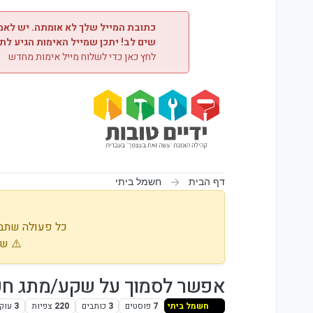
ילוג לתוכן
כתובת המייל שלך לא אומתה. יש לאמת
שים לב! יתכן שמייל האימות הגיע לת
לחץ כאן כדי לשלוח מייל אימות מחדש
דף הבית
חשמל ביתי
כל פעולה שתבו
⚠️ שי
אפשר לסמוך על שקע/מתג חכם
חשמל ביתי
7
פוסטים
3
כותבים
220
צפיות
3
עוק