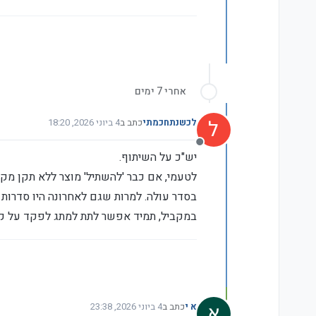
אחרי 7 ימים
ל
לכשנתחכמתי
כתב ב
4 ביוני 2026, 18:20
נערך לאחרונה על ידי לכשנתחכמתי
מנותק
יש"כ על השיתוף.
לטעמי, אם כבר 'להשתיל' מוצר ללא תקן מקו
בסדר עולה. למרות שגם לאחרונה היו סדרות
במקביל, תמיד אפשר לתת למתג לפקד על קונט
א י
כתב ב
4 ביוני 2026, 23:38
נערך לאחרונה על ידי