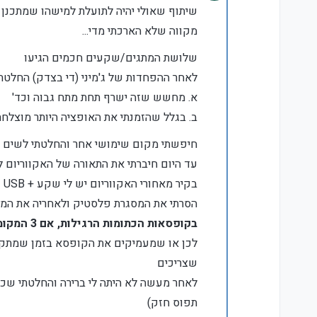
מנותק
שיתוף שאולי יהיה לתועלת למישהו שמתכנן 
מקווה שלא הארכתי מדי...
שלושת המתגים/שקעים חכמים הגיעו
לאחר ההפחדות של ג'מיני (די בצדק) החלט
א. מחשש שזה ישרף תחת מתח גבוה וכד'
ב. בגלל שהזמנתי את האופציה היותר מוצלח
חיפשתי מקום שימושי אחר והחלטתי לשים את זה לתאורה של האקווריום 
עד היום חיברתי את התאורה של האקווריום למטען USB, שמחובר לשעון שבת, שמחובר למפצל, שמחובר לקיר, דזבין אב
בקיר מאחורי האקווריום יש לי שקע + USB של גוויס
הסרתי את המסגרת פלסטיק ולאחריה את המסגרת השחורה יחד 
בקופסאות הכתומות הרגילות, אם 3 המקומות תפוסים אין מקום ההתקן הנ"ל!
לכן או שמעמיקים את הקופסא בזמן שמתקינ
שצריכים
לאחר מעשה לא היתה לי ברירה והחלטתי שכיו
תפוס חזק)