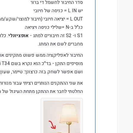
סדר החיבור לחשמל די ברור
יש L IN = כניסה של חיובי
L OUT = יציאה חיובי (חיבור למוצר/שקע/מתג שעליו רוצים לשלוט)
כנ"ל ב-N =שלילי כניסה ויציאה
S1 ו- S2 זה חיבורים למתג -
אופציונלי
. כל
מחברים לשם את המתג.
החיבור לאפליקציה ממש פשוט מתקינים א
מוסיפים התקן - בד"כ הוא נקרא בשם mini T34 או משהו דומה
ושם אפשר לשחק בזה כרצונך: טיימר, שעון 
את שני ההתקנים הנותרים רציתי עבור מנורו
החלטתי לחבר את ההתקן מתחת העיגול של המ