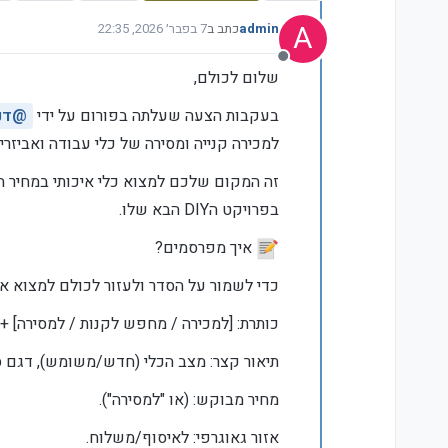
A
admin
כתב ב
7 בפבר׳ 2026, 22:35
נערך לאחרונה על ידי
מנותק
שלום לכולם,
בעקבות הצעה שעלתה בפורום על ידי
@
דנ
למכירה קנייה ומסירה של כלי עבודה ואביזרים
זה המקום שלכם למצוא כלי איכותי במחיר ה
בפרויקט הDIY הבא שלו.
איך מפרסמים?
כדי לשמור על הסדר ולעזור לכולם למצוא 
כותרת: [למכירה / מחפש לקנות / למסירה] +
תיאור קצר: מצב הכלי (חדש/משומש), דגם ס
מחיר מבוקש: (או "למסירה").
אזור גאוגרפי: לאיסוף/משלוח.