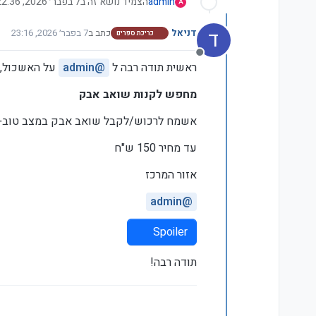
admin
הצמיד נושא זה ב
7 בפבר׳ 2026, 22:36
A
ד
דניאל
כתב ב
7 בפבר׳ 2026, 23:16
כריכת ספרים
נערך לאחרונה על ידי
מנותק
ראשית תודה רבה ל
@
admin
על האשכול, ו
מחפש לקנות שואב אבק
אשמח לרכוש/לקבל שואב אבק במצב טוב+,
עד מחיר 150 ש"ח
אזור המרכז
admin
@
Spoiler
תודה רבה!