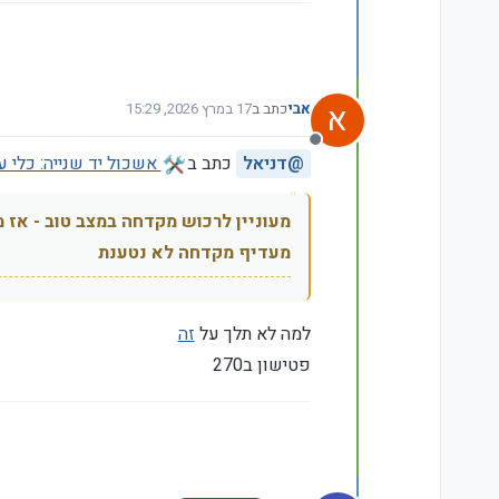
א
אבי
כתב ב
17 במרץ 2026, 15:29
נערך לאחרונה על ידי
מנותק
@
דניאל
כתב ב
️ אשכול יד שנייה: כלי 
מעוניין לרכוש מקדחה במצב טוב - אז 
מעדיף מקדחה לא נטענת
למה לא תלך על
זה
פטישון ב270