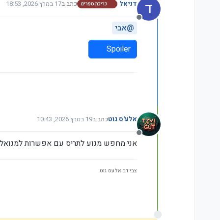
ד
דניאל
כתב ב
17 במרץ 2026, 18:53
כריכת ספרים
נערך לאחרונה על ידי
מנותק
@
אבי
Spoiler
אלע'ס גוט
כתב ב
19 במרץ 2026, 10:43
נערך לאחרונה על ידי
מנותק
אני מחפש מנוע לתריס עם אפשרות למנואלה (לא 
צבי דב אלעס גוט