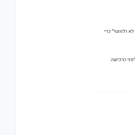
א רלוונטי" כדי
פני הרכישה.