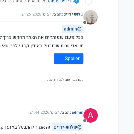
זוג ידיים ימניות
סימן נושא זה כנפתר ב
13 בינו׳ 2026, 17:41
ז
שלוש ידיים
כתב ב
17 בינו׳ 2026, 21:25
נערך לאחרונה על ידי
מנותק
admin
@
בכל פעם שפותחים את האתר מחדש צריך ל
יש אפשרות שיתבטל באופן קבוע למי שאיש
Spoiler
מנגו כשר טוב לעבודת השם
A
admin
כתב ב
17 בינו׳ 2026, 21:44
נערך לאחרונה על ידי
מנותק
@
שלוש-ידיים
זה אמור להתבטל באופן קב