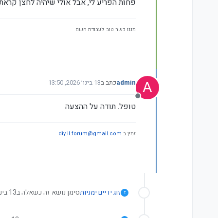
פחות הפריע לי, אבל אולי שיהיה לחצן קראתי
מנגו כשר טוב לעבודת השם
A
admin
כתב ב
13 בינו׳ 2026, 13:50
נערך לאחרונה על ידי
מנותק
טופל. תודה על ההצעה
זמין ב
diy.il.forum@gmail.com
זוג ידיים ימניות
סימן נושא זה כשאלה ב
13 בינו׳ 2026, 17:41
ז