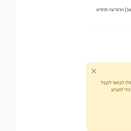
) ההודעה תופיע
לו לבחור לקבל
. תוכלו גם לשמור סימניות ולפרגן ב-upvote לפוסטים כדי להביע