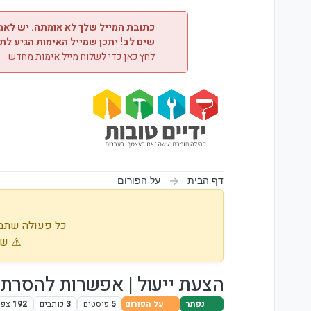
ילוג לתוכן
כתובת המייל שלך לא אומתה. יש לאמת
שים לב! יתכן שמייל האימות הגיע לת
לחץ כאן כדי לשלוח מייל אימות מחדש
דף הבית
על הפורום
כל פעולה שתבו
⚠️ שי
הצעת ייעול | אפשרות להסרת
נפתר
על הפורום
5
פוסטים
3
כותבים
192
צפי