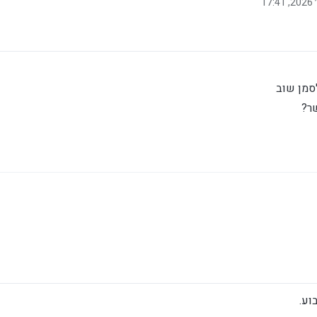
סמן שוב
ר?
וע.