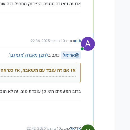
אם זה ניאגרה סמויה, הפירוק מתחיל בזה שמר
A
aiib
כתב ב
10 בדצמ׳ 2025, 22:36
נערך לאחרונה על ידי
מחובר
@
אריאל
כתב ב
לחצן ניאגרה 'מגמגם'
:
אז אם זה עובד עם משאבה, אז כנראה 
ברוב הפעמים היא כן עובדת טוב, זה לא הו
אריאל
כתב ב
10 בדצמ׳ 2025, 22:42