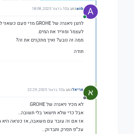
A
aiib
כתב ב
10 בדצמ׳ 2025, 18:08
נערך לאחרונה על ידי
מחובר
לחצן ניאגרה של GROHE
לעצמו' ומוריד את המים.
ממה זה נובע? ואיך מתקנים את זה?
תודה
אריאל
כתב ב
10 בדצמ׳ 2025, 22:29
נערך לאחרונה על ידי
מנותק
לא מכיר ניאגרה של GROHE.
אבל כדי שלא תישאר בלי תשובה...
אז אם זה עובד עם משאבה, אז כנראה היא 
עכ"פ תפרק ותבדוק...