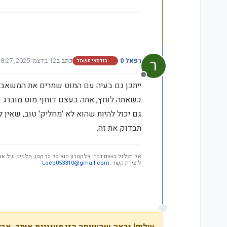
ר
רפאל 0
כתב ב
12 בדצמ׳ 2025, 8:27
הנדסאי חשמל
נערך לאחרונה על ידי
מנותק
ייתכן גם בעיה עם המוט שמרים את המשאבה
כשאתה לוחץ, אתה בעצם דוחף מוט מוברג כז
גם יכול להיות שהוא לא 'מחליק' טוב, שאין ל
תבדוק את זה.
אל תזלזל בשום דבר. אלקטרון הוא כל כך קטן, חלקיק של אט
ליצירת קשר:
Loeb053310@gmail.com