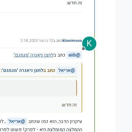
זה חדש.
K
klonimoos
כתב ב
12 בדצמ׳ 2025, 2:18
נערך לאחרונה על ידי
מנותק
@
aiib
כתב ב
לחצן ניאגרה 'מגמגם'
:
@
אריאל
כתב ב
לחצן ניאגרה 'מגמגם'
:
זה חדש.
עיקרון הדבר, הוא כמו שכתב
@
אריאל
, ל
ההמלצה המומלצת היא - לפרק! פשוט לפרק ב