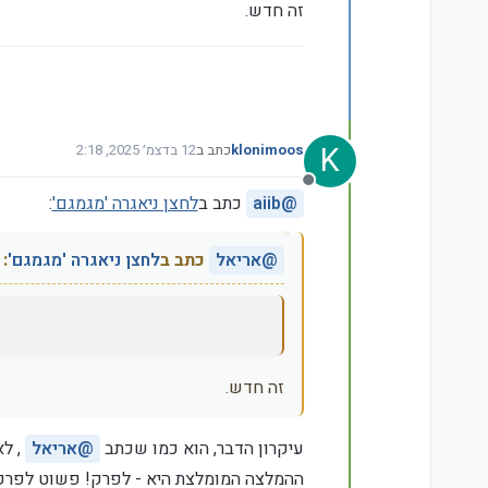
זה חדש.
K
klonimoos
כתב ב
12 בדצמ׳ 2025, 2:18
נערך לאחרונה על ידי
מנותק
@
aiib
כתב ב
לחצן ניאגרה 'מגמגם'
:
@
אריאל
כתב ב
לחצן ניאגרה 'מגמגם'
:
זה חדש.
עיקרון הדבר, הוא כמו שכתב
@
אריאל
, ל
ההמלצה המומלצת היא - לפרק! פשוט לפרק ב