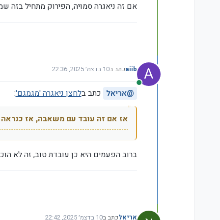
אם זה ניאגרה סמויה, הפירוק מתחיל בזה שמר
A
aiib
כתב ב
10 בדצמ׳ 2025, 22:36
נערך לאחרונה על ידי
מחובר
@
אריאל
כתב ב
לחצן ניאגרה 'מגמגם'
:
אז אם זה עובד עם משאבה, אז כנראה 
ברוב הפעמים היא כן עובדת טוב, זה לא הו
אריאל
כתב ב
10 בדצמ׳ 2025, 22:42