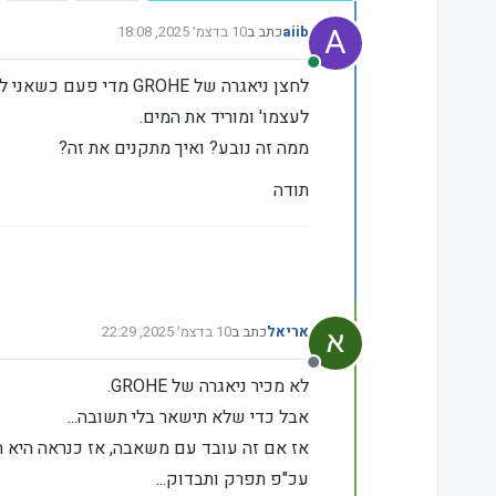
A
aiib
כתב ב
10 בדצמ׳ 2025, 18:08
נערך לאחרונה על ידי
מחובר
לחצן ניאגרה של GROHE
לעצמו' ומוריד את המים.
ממה זה נובע? ואיך מתקנים את זה?
תודה
אריאל
כתב ב
10 בדצמ׳ 2025, 22:29
נערך לאחרונה על ידי
מנותק
לא מכיר ניאגרה של GROHE.
אבל כדי שלא תישאר בלי תשובה...
אז אם זה עובד עם משאבה, אז כנראה היא 
עכ"פ תפרק ותבדוק...