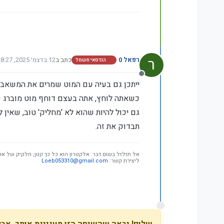
ר
רפאל 0
כתב ב
12 בדצמ׳ 2025, 8:27
הנדסאי חשמל
נערך לאחרונה על ידי
מנותק
ייתכן גם בעיה עם המוט שמרים את המשאבה
כשאתה לוחץ, אתה בעצם דוחף מוט מוברג כז
גם יכול להיות שהוא לא 'מחליק' טוב, שאין ל
תבדוק את זה.
אל תזלזל בשום דבר. אלקטרון הוא כל כך קטן, חלקיק של אט
ליצירת קשר:
Loeb053310@gmail.com