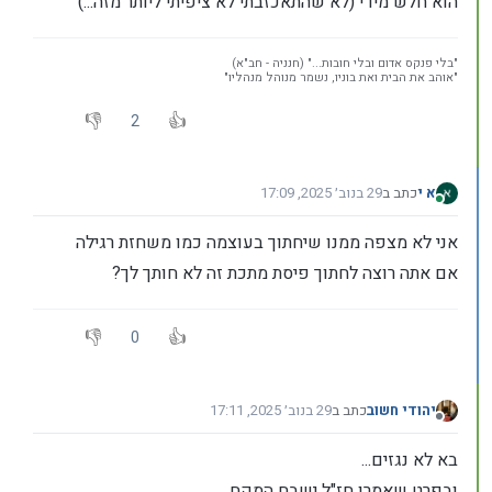
הוא חלש מידי (לא שהתאכזבתי לא ציפיתי ליותר מזה...)
"בלי פנקס אדום ובלי חובות..." (חנניה - חב"א)
"אוהב את הבית ואת בוניו, נשמר מנוהל מנהליו"
2
א י
כתב ב
29 בנוב׳ 2025, 17:09
נערך לאחרונה על ידי
מחובר
אני לא מצפה ממנו שיחתוך בעוצמה כמו משחזת רגילה
אם אתה רוצה לחתוך פיסת מתכת זה לא חותך לך?
0
יהודי חשוב
כתב ב
29 בנוב׳ 2025, 17:11
נערך לאחרונה על ידי
מנותק
בא לא נגזים...
ובפרט שאמרו חז"ל ישבח המקח...