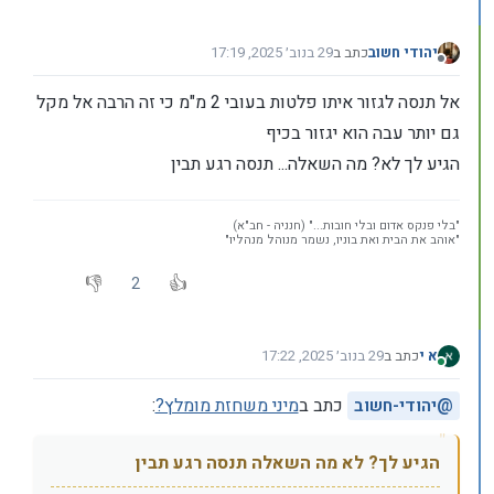
יהודי חשוב
כתב ב
29 בנוב׳ 2025, 17:19
נערך לאחרונה על ידי יהודי חשוב
מנותק
אל תנסה לגזור איתו פלטות בעובי 2 מ"מ כי זה הרבה אל מקל
גם יותר עבה הוא יגזור בכיף
הגיע לך לא? מה השאלה... תנסה רגע תבין
"בלי פנקס אדום ובלי חובות..." (חנניה - חב"א)
"אוהב את הבית ואת בוניו, נשמר מנוהל מנהליו"
2
א י
כתב ב
29 בנוב׳ 2025, 17:22
נערך לאחרונה על ידי
מחובר
@
יהודי-חשוב
כתב ב
מיני משחזת מומלץ?
:
הגיע לך? לא מה השאלה תנסה רגע תבין