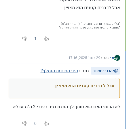
אבל לדברים קטנים הוא מצויין
"בלי פנקס אדום ובלי חובות..." (חנניה - חב"א)
"אוהב את הבית ואת בוניו, נשמר מנוהל מנהליו"
1
א י
כתב ב
29 בנוב׳ 2025, 17:16
נערך לאחרונה על ידי
מחובר
@
יהודי-חשוב
כתב ב
מיני משחזת מומלץ?
:
אבל לדברים קטנים הוא מצויין
לא הבנתי האם הוא חותך לך מתכת נגיד בעובי 2 מ"מ או לא
0