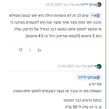
צביקי לידר
כתב ב
15 בנוב׳ 2025, 20:19
נערך לאחרונה על ידי
מנותק
@
א-י
שים לב זה לא משחזת רגילה היא יותר קטנה וממילא
הרבה יותר נוחה מצד אחד ומצד שני היא לפעמים מציקה כי
אי אפשר לחתוך איתה כמעט דבר הגודל של הדיסק שלה
הוא 3 אינטש (לעומת שדיסק רגיל זה 4.5 אינטש)
1
א י
כתב ב
15 בנוב׳ 2025, 21:54
נערך לאחרונה על ידי
מחובר
@
צביקי-לידר
אני יודע
השאלה אם זה עובד או נעצר כשבאים לחתוך איתו משהו.
ברמת הרעיון כבר הזמנתי
א. כי זה עלה לי 50 ש"ח