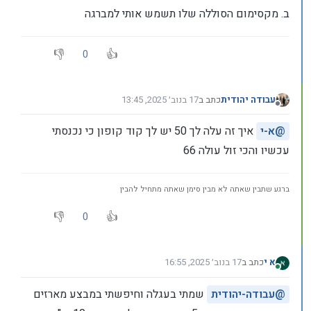
ב. מקסימום הסוללה שלו תשמש אותי למברגה
0
עבודה יהודית
כתב ב
17 בנוב׳ 2025, 13:45
נערך לאחרונה על ידי
מנותק
@
א-י
איך זה עלה לך 50 יש לך קוד קופון כי נכנסתי
עכשיו והכי זול עולה 66
ברגע שתבין שאתה לא מבין סימן שאתה מתחיל להבין
0
א י
כתב ב
17 בנוב׳ 2025, 16:55
נערך לאחרונה על ידי א י
מחובר
@
עבודה-יהודית
שמתי בעגלה וחיפשתי במבצע מארזים