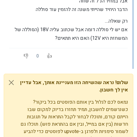
אבל במחיר הנ"ל זה שווה
הדבר היחיד שהייתי משנה זה להזמין עוד סוללה
רק שאלה....
אם יש לי סוללה דומה אבל שכתוב עליה 18V (הסוללה של
המשחזת היא 12V) האם היא תתאים?
0
שלום! נראה שהשיחה הזו מעניינת אותך, אבל עדיין
אין לך חשבון.
נמאס לכם לגלול בין אותם הפוסטים בכל ביקור?
כשנרשמים לחשבון, תמיד תחזרו בדיוק למקום שבו
הייתם קודם, ותוכלו לבחור לקבל התראות על תגובות
חדשות (בין אם במייל, ובין אם בהתראת פוש). תוכלו גם
לשמור סימניות ולפרגן ב-upvote לפוסטים כדי להביע