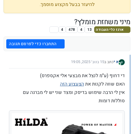
להיעזר בבעל מקצוע מוסמך.
מיני משחזת מומלץ?
ארגז כלי העבודה
13
4
478
4
התחברו כדי לפרסם תגובה
א י
כתב ב
15 בנוב׳ 2025, 19:05
נערך לאחרונה על ידי
מחובר
די דחוף (ע"מ לנצל את מבצעי אלי אקספרס)
האם שווה לקנות את
הצעצוע הזה
אין לי הרבה שימוש בדיסק ומצד שני יש לי מברגה עם
סוללות דומות