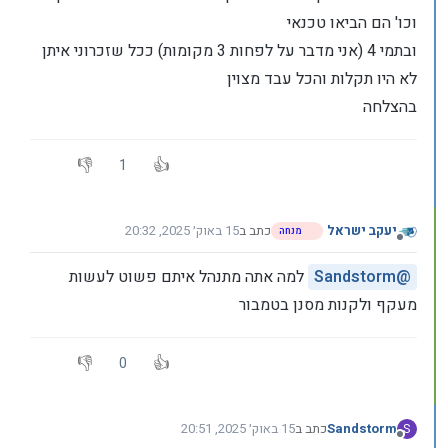
וכו' הם הביאו טכנאי
ובתמי 4 (אני מדבר על לפחות 3 מקומות) ככל שזכרוני איתן
לא היו תקלות והכל עבד מצוין
בהצלחה
1
יעקב ישראל
כתב ב
15 באוק׳ 2025, 20:32
מנחה
נערך לאחרונה על ידי יעקב ישראל
מנותק
@
Sandstorm
למה אתה מתנהל איתם פשוט לעשות
מעקף ולקנות מסנן בטמבור
0
Sandstorm
כתב ב
15 באוק׳ 2025, 20:51
S
נערך לאחרונה על ידי Sandstorm
מנותק