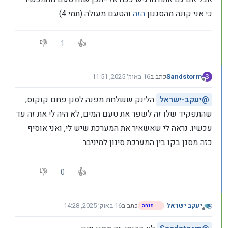
כי אני קונה מהסגנון
הזה
והטעם מעולה (תמי 4)
1
Sandstorm
כתב ב
16 באוק׳ 2025, 11:51
S
נערך לאחרונה על ידי Sandstorm
מנותק
@
יעקב-ישראל
הלינק ששלחת מפנה לסנן פחם קוקוס,
שהתפקיד שלו זה לשפר את טעם המים, לא היה לי את זה עד
עכשיו. נראה לי שאשאיר את המערכת שיש לי, ואני אוסיף
כזה מסנן בקו בין המערכת סינון למיניבר.
0
יעקב ישראל
כתב ב
16 באוק׳ 2025, 14:28
מנחה
נערך לאחרונה על ידי יעקב ישראל
מנותק