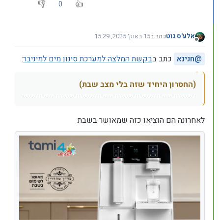
0
אלע'ס גוט
כתב ב
15 באוק׳ 2025, 15:29
נערך לאחרונה על ידי
מנותק
@
חנינא
כתב ב
בקשת המלצה למערכת סינון מים למיניבר
:
(החסרון היחיד שזה בלי מצב שבת)
לאחרונה הם הוציאו כזה שמאושר בשבת