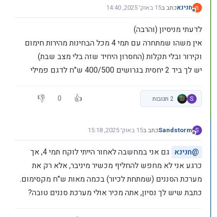
חנינא
כתב ב
15 באוק׳ 2025, 14:40
ח
נערך לאחרונה על ידי
מנותק
לדעתי מניסיון (והרבה)
אין משהו שמתחרה עם תמי 4 מכל הבחינות מהירות חימום
וקירור ובלי תקלות (החסרון היחיד שזה בלי מצב שבת)
יש לך ביד 2 יחסית בגרושים 400/500 ש"ח לדגם פמילי
0
S
2 תגובות
Sandstorm
כתב ב
15 באוק׳ 2025, 15:18
S
נערך לאחרונה על ידי Sandstorm
מנותק
@
חנינא
גם אני במחשבה לאחור הייתי לוקח תמי 4, אך
כרגע אני לא מחפש להחליף מכשיר מיניבר, אלא רק את
מערכת הסננים (שמתחת לכיור) בכמה מאות ש"ח מקסימום.
כתבת שיש לך נסיון, אתה מכיר אולי מערכת סננים טובה?