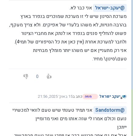
@
יעקב-ישראל
אני כבר לא.
מערכת הסינון שיש לי זו מערכת שמוכרים בנפרד בארץ
בהרבה חנויות, לא משהו בלעדי של אפיקים. ולא צריך מעקף,
פשוט להחליף סננים בנפרד או לנתק את מחברי הצינור
ולחבר למערכת אחרת (אין כאן את כל הסיפורים של תמי4).
אני רק מתעניין אם יש משהו יותר מומלץ מבחינת
טעם\סינון\ מחיר.
0
יעקב ישראל
כתב ב
15 באוק׳ 2025, 21:56
מנחה
נערך לאחרונה על ידי
מנותק
@
Sandstorm
אני תמיד טענתי שיש טעם לוואי למכשירי
נועם וכולם אמרו לי שזה אותו מים ואני מדומיין
ייתכן
אבל אם גם אתה מרגיש ככה אז ייתכן שזה טעם מהמכשיר