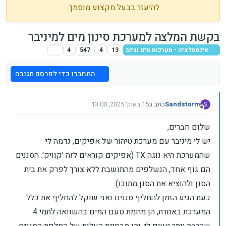
להיעזר בבעל מקצוע מוסמך.
בקשת המלצה למערכת סינון מים למיניבר
אינסטלציה - מערכות מים וביוב
13
4
547
4
התחברו כדי לפרסם תגובה
Sandstorm
כתב ב
15 באוק׳ 2025, 13:00
S
נערך לאחרונה על ידי
מנותק
שלום חברים,
יש לי מיניבר עם מערכת טיהור של אפיקים, נדמה לי
שהמערכת היא נוגה TX (אפיקים קוראים לזה 'קוויק'. הסננים
הם גוף אחד, הנשלפים מהתושבת ללא צורך לפרק את בית
הסנן ולהוציא את הסנן מתוכו).
כעת הגיע הזמן להחליף סננים ואני שוקל להחליף את כלל
המערכת באחרת, הן מחמת טעם המים בהשוואה לתמי 4