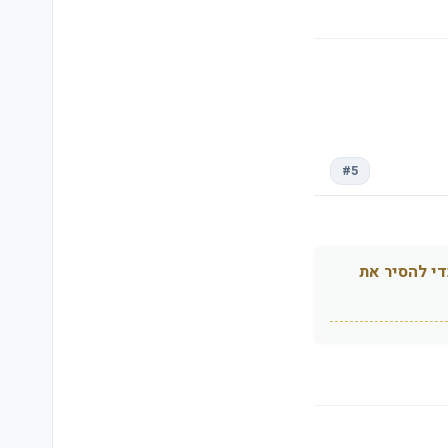
#5
די להסיר את