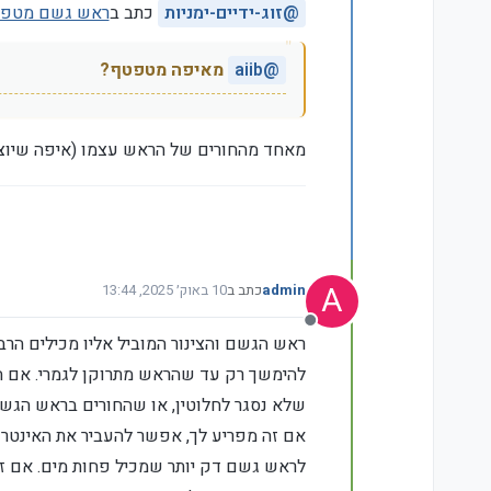
מנותק
@
זוג-ידיים-ימניות
כתב ב
ראש גשם מטפ
@
aiib
מאיפה מטפטף?
מאחד מהחורים של הראש עצמו (איפה שיוצ
A
admin
כתב ב
10 באוק׳ 2025, 13:44
נערך לאחרונה על ידי
מנותק
ראש הגשם והצינור המוביל אליו מכילים הרב
להימשך רק עד שהראש מתרוקן לגמרי. אם ה
שלא נסגר לחלוטין, או שהחורים בראש הגש
אם זה מפריע לך, אפשר להעביר את האינטרפו
לראש גשם דק יותר שמכיל פחות מים. אם זה