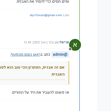
ומים חמים כדי להסיר את האבנית.
זמין ב
diy.il.forum@gmail.com
אריאל
כתב ב
12 באוק׳ 2025, 12:43
נערך לאחרונה על ידי
מנותק
@
admin
כתב ב
ראש גשם מטפטף
:
אם זה אבנית, הפתרון הכי טוב הוא לפ
האבנית
או פשוט להעביר את היד על החורים.