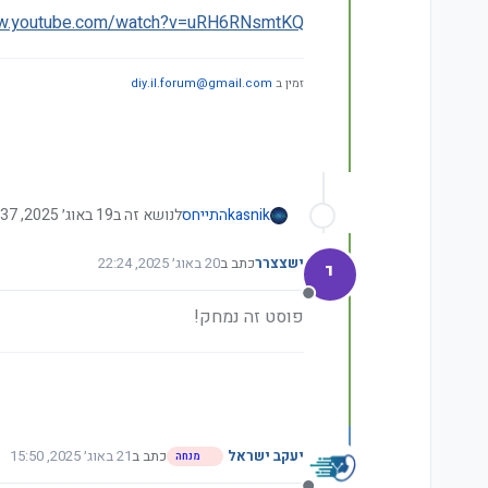
ww.youtube.com/watch?v=uRH6RNsmtKQ
זמין ב
diy.il.forum@gmail.com
kasnik
התייחס
לנושא זה ב
19 באוג׳ 2025, 23:37
י
ישצצרר
כתב ב
20 באוג׳ 2025, 22:24
נערך לאחרונה על ידי ישצצרר
מנותק
פוסט זה נמחק!
יעקב ישראל
כתב ב
21 באוג׳ 2025, 15:50
מנחה
נערך לאחרונה על ידי