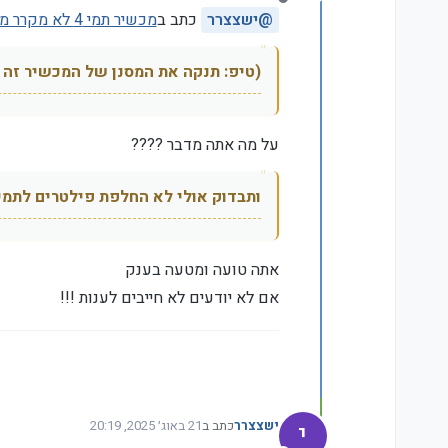
מנותק
@
ישצצרר
כתב ב
מכשיר תמי 4 לא מקרר מספיק את המים, מה אפשר לעשות?
(טיפ: תנקה את המסנן של המכשיר זה 
על מה אתה מדבר ????
ותבדוק אולי לא החלפת פילטרים לתמי 4 שלך, שזה אאל"ט מקרר את המי
אתה טועה ומטעה בענק
אם לא יודעים לא חייבים לענות !!!
י
ישצצרר
כתב ב
21 באוג׳ 2025, 20:19
נערך לאחרונה על ידי ישצצרר