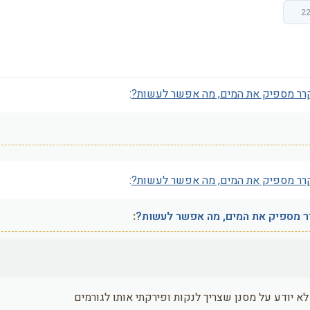
:
:
: