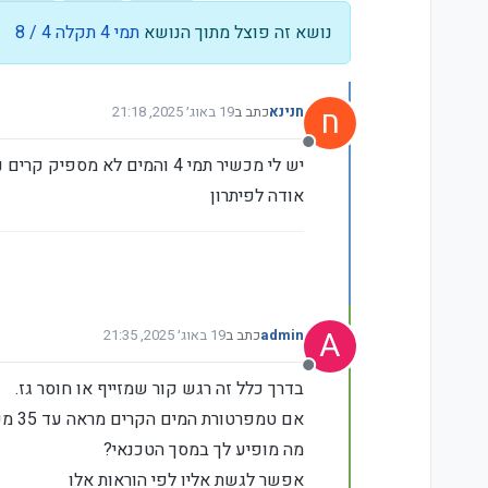
נושא זה פוצל מתוך הנושא
תמי 4 תקלה 4 / 8
ח
חנינא
כתב ב
19 באוג׳ 2025, 21:18
נערך לאחרונה על ידי admin
מנותק
יש לי מכשיר תמי 4 והמים לא מספיק קרים ניסיתי בהגדרות ולא עזר
אודה לפיתרון
A
admin
כתב ב
19 באוג׳ 2025, 21:35
נערך לאחרונה על ידי
מנותק
בדרך כלל זה רגש קור שמזייף או חוסר גז.
אם טמפרטורת המים הקרים מראה עד 35 מעלות זה בדרך כלל מצביע על חוסר גז. מעל 35 מעלות זה רגש.
מה מופיע לך במסך הטכנאי?
אפשר לגשת אליו לפי הוראות אלו