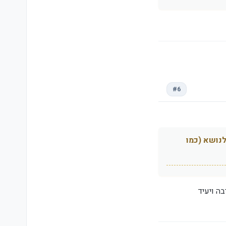
#6
נושא (כמו