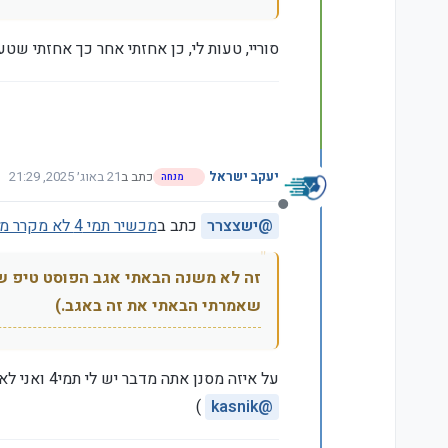
סוריי, טעות לי, כן אחזתי אחר כך אחזתי ש
יעקב ישראל
כתב ב
21 באוג׳ 2025, 21:29
מנחה
נערך לאחרונה על ידי
מנותק
@
ישצצרר
כתב ב
מכשיר תמי 4 לא מקרר מספיק את המים, מה אפשר לעשות?
זה לא משנה הבאתי אגב הפוסט טיפ שכ
שאמרתי הבאתי את זה באגב.)
על איזה מסנן אתה מדבר יש לי תמי4 ואני לא יודע על מסנן שצריך לנקות ופירקתי אותו לגורמים (לא מכשיר אחד הרבה ויעיד
)
kasnik
@