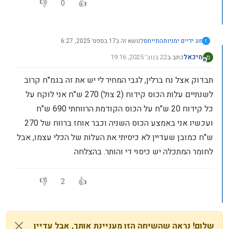
0
זוג ידיים ימניות
התייחס
לנושא זה ב
17 בספט׳ 2025, 6:27
ז
מיכאל
כתב ב
22 בנוב׳ 2025, 19:16
מ
נערך לאחרונה על ידי
מנותק
תבדוק אצל נח ברלין, לגבי המחיר לי יש את זה בגמ"ח קרוב
לשנתיים עלות הכוס קידוח (2 צול) 270 ש"ח אני לוקח על
כל קידוח 20 ש"ח על הכוס הקודמת הרווחתי 690 ש"ח
ועכשיו אני באמצע הכוס השניה וכבר אוחז ברווח של 270
ש"ח כמובן שעדיין לא כיסיתי את העלות של הכלי עצמו, אבל
לחומר המתכלה יש כיסוי די והותר. בהצלחה
2
שלום! נראה שהשיחה הזו מעניינת אותך, אבל עדיין