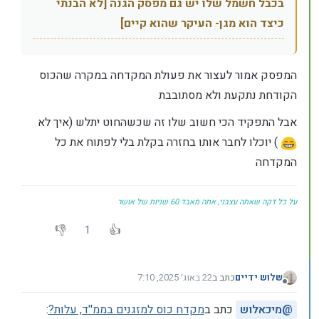
בכבל חשמל שלו יש גם מפסק הגנה [לא הבנתי
כיצד הוא מגן- העיקר שהוא קיים]
המפסק אמור לעצור את פעולת המקדחה במקרה שהכוס
הקודחת נתקעת ולא מסתובבת
אבל התפקיד הכי חשוב שלו זה שכשהחוט יתלש (איך לא
) יוכלו לחבר אותו בחזרה בקלת בלי לפתוח את כל
המקדחה
על כל דקה שאתה עצבני, אתה מאבד 60 שניות של אושר
1
שלוש ידיים
כתב ב
22 באוג׳ 2025, 7:10
נערך לאחרונה על ידי
מנותק
@
מיכאלוש
כתב ב
מקדח כוס למזגנים בממ''ד, עלות?
: