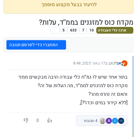
להיעזר בבעל מקצוע מוסמך.
מקדח כוס למזגנים בממ''ד, עלות?
ארגז כלי העבודה
10
7
633
5
התחברו כדי לפרסם תגובה
אבי
כתב ב
17 באוג׳ 2025, 8:48
א
נערך לאחרונה על ידי
מנותק
בתור אחד שיש לו גמ''ח כלי עבודה הרבה מבקשים ממני
מקדח כוס למזגנים לממ''ד, מה העלות של זה?
והאם זה נהרס מהר?
[ללא קירור במים וכדו'?],
0
ז
A
4 תגובות