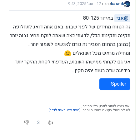
kasnik
כתב ב
17 באוג׳ 2025, 9:43
נערך לאחרונה על ידי
מנותק
@
אבי
באיזור 80-125
זה הטווח מחירים של לפני שבוע, באם אתה דואג לתחלופה
תקינה ותקינות הכלי, לדעתי כצה שאתה לוקח מחיר גבוה יותר
(כמובן בתחום הסביר זה גורם לאנשים לשמור יותר...
ומחילה מראש מכל השואלים
אני גם לקחתי ממישהו השבוע, העדפתי לקחת מהיקר יותר
בידיעה שזה בטוח יהיה תקין...
Spoiler
'אני רוצה לעזור לפרגן בלי תמורה,
לא להיכשל בקנאה וחטא היוהרה'
(מוטי וייס- באתי לדבר)
3