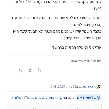
כמו פטישון, החיבור ביניהם הוא הברגה (אולי 1/2 צול או
3/4)
באזור הראש קצת לפני שמתחבר הכוס עצמה יש צינור עם
(ברז ו)חיבור למים.
בכבל חשמל שלו יש גם מפסק הגנה [לא הבנתי כיצד הוא
מגן- העיקר שהוא קיים]
אולי אני האעלה תמונות בהמשך
מנגו כשר טוב לעבודת השם
2
מיכאלוש
כתב ב
21 באוג׳ 2025, 19:43
נערך לאחרונה על ידי
מנותק
@
שלוש-ידיים
כתב ב
מקדח כוס למזגנים בממ''ד, עלות?
: