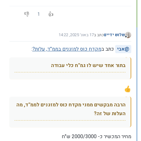
1
שלוש ידיים
כתב ב
17 באוג׳ 2025, 14:22
נערך לאחרונה על ידי שלוש ידיים
מנותק
@
אבי
כתב ב
מקדח כוס למזגנים בממ''ד, עלות?
:
בתור אחד שיש לו גמ''ח כלי עבודה
הרבה מבקשים ממני מקדח כוס למזגנים לממ''ד, מה
העלות של זה?
מחיר המכשיר כ- 2000/3000 ש"ח