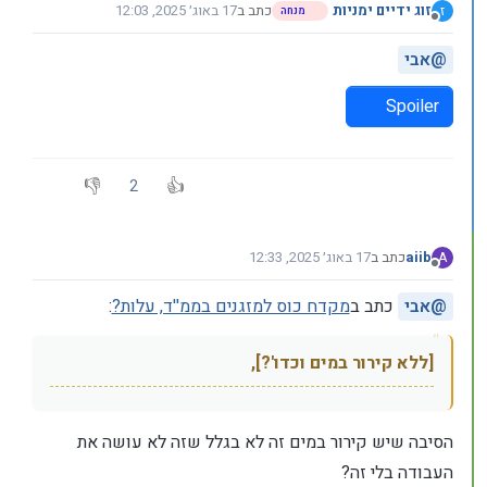
זוג ידיים ימניות
כתב ב
17 באוג׳ 2025, 12:03
ז
מנחה
נערך לאחרונה על ידי
מנותק
@
אבי
Spoiler
2
aiib
כתב ב
17 באוג׳ 2025, 12:33
A
נערך לאחרונה על ידי
מנותק
@
אבי
כתב ב
מקדח כוס למזגנים בממ''ד, עלות?
:
[ללא קירור במים וכדו'?],
הסיבה שיש קירור במים זה לא בגלל שזה לא עושה את
העבודה בלי זה?