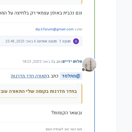
וגם נכבית באופן עצמאי רק בלחיצה על המת
זמין ב
diy.il.forum@gmail.com
מ
תגובה 1
תגובה אחרונה
6 באוג׳ 2025, 23:48
שלוש ידיים
כתב ב
5 באוג׳ 2025, 18:23
נערך לאחרונה על ידי
מנותק
@
מתלמד
כתב ב
תאורה חדר מדרגות
:
בחדר מדרגות בקומה שלי התאורה עובד
ובשאר הקומות?
מנגו כשר טוב לעבודת השם