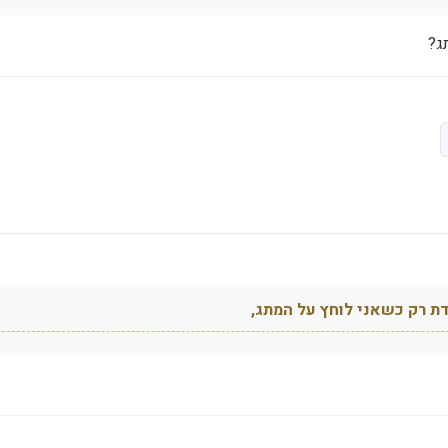
ג?
ת רק כשאני לוחץ על המתג,