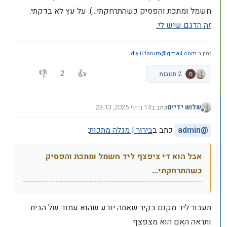
חשמל ומתכת והפסיק כשהתרחקתי...). על עץ לא בדקתי.
זה הדגם שיש לי.
זמין ב
diy.il.forum@gmail.com
2
2 תגובות
שלוש ידיים
כתב ב
14 ביוני 2025, 23:13
נערך לאחרונה על ידי
מנותק
@
admin
כתב ב
בירור | מגלה מתכות
:
אבל הוא די ציפצף ליד חשמל ומתכת והפסיק
כשהתרחקתי...
תעבור ליד מקום בקיר שאתה יודע שהוא עמוד של הבית
ותראה האם הוא מצפצף