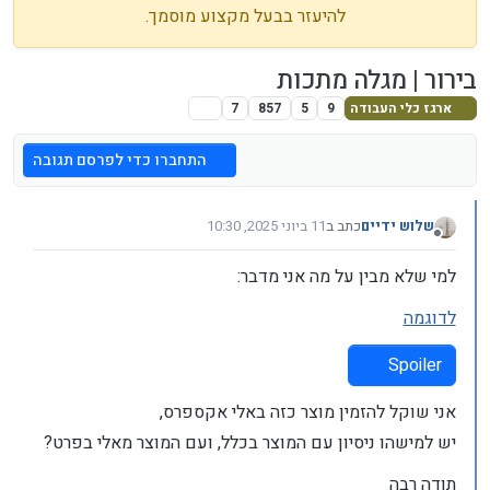
להיעזר בבעל מקצוע מוסמך.
בירור | מגלה מתכות
ארגז כלי העבודה
9
5
857
7
התחברו כדי לפרסם תגובה
שלוש ידיים
כתב ב
11 ביוני 2025, 10:30
נערך לאחרונה על ידי
מנותק
למי שלא מבין על מה אני מדבר:
לדוגמה
Spoiler
אני שוקל להזמין מוצר כזה באלי אקספרס,
יש למישהו ניסיון עם המוצר בכלל, ועם המוצר מאלי בפרט?
תודה רבה