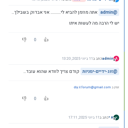
נערך לאחרונה על ידי זוג ידיים ימניות
6 בנוב׳ 2025, 13:22
מנותק
@
admin
אתה מוזמן להביא לי............ אני אבדוק בשבילך...
יש לי הרבה מה לעשות איתו
0
admin
כתב ב
11 ביוני 2025, 13:20
A
נערך לאחרונה על ידי
מנותק
@
זוג-ידיים-ימניות
קודם צריך לוודא שהוא עובד...
זמין ב
diy.il.forum@gmail.com
0
א י
כתב ב
11 ביוני 2025, 17:11
נערך לאחרונה על ידי
מנותק