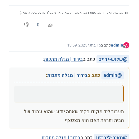
חוץ מבישול ואפיה ומכונאות רכב, אפשר לשאול אותי בס"ד כמעט בכל נושא :)
0
admin
כתב ב
15 ביוני 2025, 15:59
A
נערך לאחרונה על ידי
מנותק
@
שלוש-ידיים
כתב ב
בירור | מגלה מתכות
:
@
admin
כתב ב
בירור | מגלה מתכות
:
תעבור ליד מקום בקיר שאתה יודע שהוא עמוד של
הבית ותראה האם הוא מצפצף
@
מאיר-ליברזון
כתב ב
בירור | מגלה מתכות
: