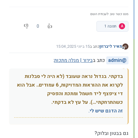
מנגו כשר טוב לעבודת השם
0
A
תגובה 1
מאיר ליברזון
כתב ב
15 ביוני 2025, 15:04
נערך לאחרונה על ידי
מנותק
@
admin
כתב ב
בירור | מגלה מתכות
:
בדקתי. בגדול נראה שעובד (לא היה לי סבלנות
לקרוא את ההוראות המדויקות, 6 עמודים.. אבל הוא
די ציפצף ליד חשמל ומתכת והפסיק
כשהתרחקתי...). על עץ לא בדקתי.
זה הדגם שיש לי.
גם בבטון ובלוק?