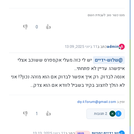
מנגו כשר טוב לעבודת השם
0
admin
כתב ב
11 ביוני 2025, 13:09
A
נערך לאחרונה על ידי
מנותק
@
שלוש-ידיים
יש לי כזה מעלי אקספרס ששוכב אצלי
איפשהו. עדיין לא פתחתי...
אנסה לבדוק. רק איך אפשר לבדוק אם הוא מזהה נכון?! אני
לא הולך לחצוב בקיר בשביל לוודא אם הוא צדק...
זמין ב
diy.il.forum@gmail.com
1
ז
2 תגובות
זוג ידיים ימניות
כתב ב
11 ביוני 2025, 13:13
ז
מנחה