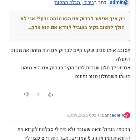
@
admin
כתב ב
בירור | מגלה מתכות
:
רק איך אפשר לבדוק אם הוא מזהה נכון?! אני לא
הולך לחצוב בקיר בשביל לוודא אם הוא צדק...
תסובב אותו סביב שקע קיים לבדוק אם הוא מזהה את מקום
התעלה
אם יש לך חלון שנכנס לתוך הקיר תבדוק אם הוא מזהה
משהו כשהחלון סגור ופתוח
4
admin
כתב ב
11 ביוני 2025, 23:09
A
נערך לאחרונה על ידי
מנותק
בדקתי. בגדול נראה שעובד (לא היה לי סבלנות לקרוא את
ההוראות המדויקות, 6 עמודים.. אבל הוא די ציפצף ליד