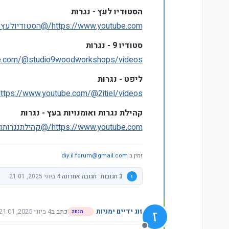
הסטודיו לעץ - נגרות
https://www.youtube.com/@הסטודיולעץ/videos
סטודיו 9 - נגרות
be.com/@studio9woodworkshops/videos
ליפט - נגרות
https://www.youtube.com/@2itiel/videos
קהילת נגרות ואומנויות בעץ - נגרות
https://www.youtube.com/@קהילתנגרותואומנויותבעץ-ב2ג/videos
זמין ב
diy.il.forum@gmail.com
ז
3 תגובות
תגובה אחרונה
4 ביוני 2025, 21:01
ז
זוג ידיים ימניות
כתב ב
4 ביוני 2025, 21:01
מנחה
נערך לאחרונה על ידי