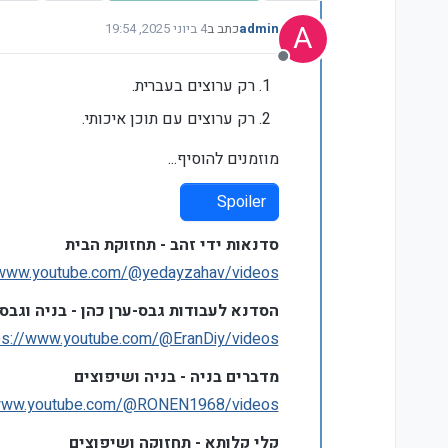
A
admin
כתב ב
4 ביוני 2025, 19:54
נערך לאחרונה על ידי admin
6 באפר׳ 2025, 19:58
מנותק
רק ערוצים בעברית.
רק ערוצים עם תוכן איכותי.
מוזמנים להוסיף...
Spoiler
סדנאות ידי זהב - תחזוקת הבית
/www.youtube.com/@yedayzahav/videos
הסדנא לעבודות גבס-ערן כהן - בניה וגבס
ps://www.youtube.com/@EranDiy/videos
מדברים בניה - בניה ושיפוצים
/www.youtube.com/@RONEN1968/videos
קלי קלותא - תחזוקה ושיפוצים