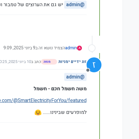
מנותק
@
admin
יש גם את הערוצים של טמבור ונ
admin
הצמיד נושא זה ב
9 ביוני 2025, 9:09
A
ז
זוג ידיים ימניות
כתב ב
10 ביוני 2025, 10:25
מנחה
נערך לאחרונה על ידי
מנותק
admin
@
משה חשמל חכם - חשמל
e.com/@SmartElectricityForYou/featured
למופרעים שבינינו........