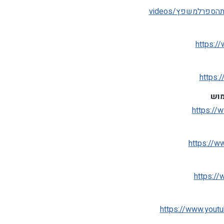
https:/
https:
מוש
https://
https://w
https:/
https://www.yout