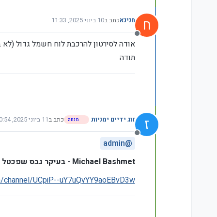
ח
חנינא
כתב ב
10 ביוני 2025, 11:33
נערך לאחרונה על ידי
מנותק
אודה לסירטון להרכבת לוח חשמל גדול (לא ביתי)
תודה
ז
זוג ידיים ימניות
כתב ב
11 ביוני 2025, 10:54
מנחה
נערך לאחרונה על ידי
מנותק
admin
@
Michael Bashmet - בעיקר גבס שפכטל ועבודות צבע
om/channel/UCpiP--uY7uQvYY9aoEBvD3w