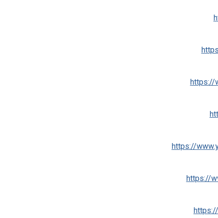
h
http
https:/
ht
https://www
https://
https: