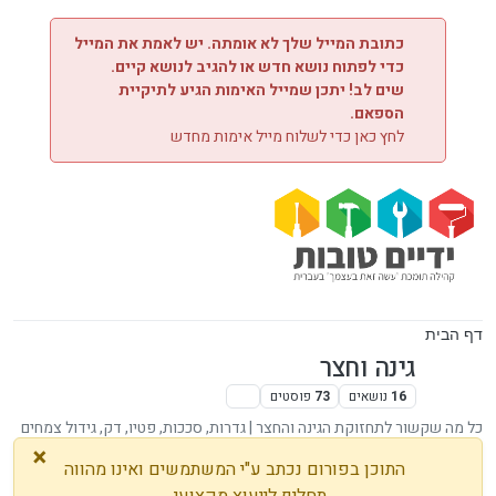
ילוג לתוכן
כתובת המייל שלך לא אומתה. יש לאמת את המייל
כדי לפתוח נושא חדש או להגיב לנושא קיים.
שים לב! יתכן שמייל האימות הגיע לתיקיית
הספאם.
לחץ כאן כדי לשלוח מייל אימות מחדש
דף הבית
גינה וחצר
16
נושאים
73
פוסטים
כל מה שקשור לתחזוקת הגינה והחצר | גדרות, סככות, פטיו, דק, גידול צמחים
×
התוכן בפורום נכתב ע"י המשתמשים ואינו מהווה
תחליף לייעוץ מקצועי.