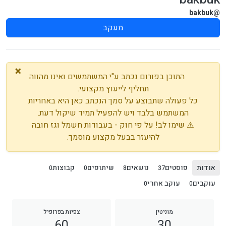
@bakbuk
מעקב
×
התוכן בפורום נכתב ע"י המשתמשים ואינו מהווה
תחליף לייעוץ מקצועי.
כל פעולה שתבוצע על סמך הנכתב כאן היא באחריות
המשתמש בלבד ויש להפעיל תמיד שיקול דעת.
⚠️ שימו לב! על פי חוק - בעבודות חשמל וגז חובה
להיעזר בבעל מקצוע מוסמך.
אודות
פוסטים
נושאים
שיתופים
קבוצות
0
0
8
37
עוקבים
עוקב אחרי
0
0
מוניטין
צפיות בפרופיל
60
30