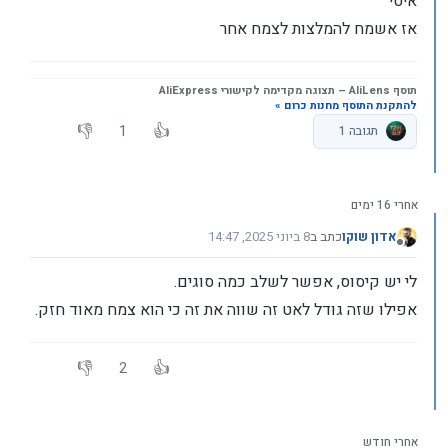
איטי
אז אשמח להמלצות לצמח אחר
תוסף
AliLens
– תצוגה מקדימה לקישורי AliExpress
להתקנת התוסף מחנות כרום »
1
תגובה 1
אחרי 16 ימים
אדון שוקו
כתב ב
8 ביוני 2025, 14:47
נערך לאחרונה על ידי admin
6 באוג׳ 2025, 14:49
מנותק
לי יש קיסוס, אפשר לשלב כמה סוגים.
אפילו שזה גודל לאט זה שווה את זה כי הוא צמח מאוד חזק.
2
אחרי חודש