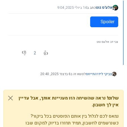
אלע'ס גוט
כתב ב
14 ביולי 2025, 9:04
נערך לאחרונה על ידי
מנותק
Spoiler
צבי דב אלעס גוט
2
צביקי לידר
התייחס
לנושא זה ב
6 בדצמ׳ 2025, 20:40
שלום! נראה שהשיחה הזו מעניינת אותך, אבל עדיין
אין לך חשבון.
נמאס לכם לגלול בין אותם הפוסטים בכל ביקור?
כשנרשמים לחשבון, תמיד תחזרו בדיוק למקום שבו