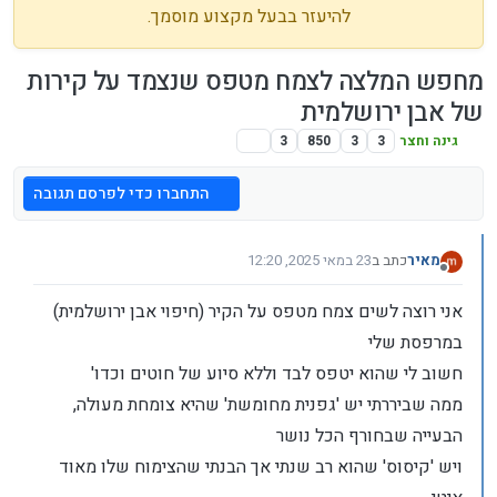
להיעזר בבעל מקצוע מוסמך.
מחפש המלצה לצמח מטפס שנצמד על קירות
של אבן ירושלמית
גינה וחצר
3
3
850
3
התחברו כדי לפרסם תגובה
מאיר
כתב ב
23 במאי 2025, 12:20
נערך לאחרונה על ידי מאיר
מנותק
אני רוצה לשים צמח מטפס על הקיר (חיפוי אבן ירושלמית)
במרפסת שלי
חשוב לי שהוא יטפס לבד וללא סיוע של חוטים וכדו'
ממה שביררתי יש 'גפנית מחומשת' שהיא צומחת מעולה,
הבעייה שבחורף הכל נושר
ויש 'קיסוס' שהוא רב שנתי אך הבנתי שהצימוח שלו מאוד