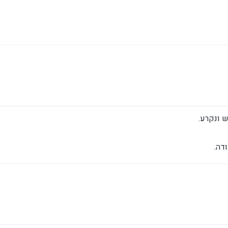
 ונקרע.
דה.