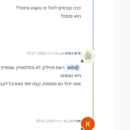
ככה קוראים לזה? זה משהו מיוחד?
הוא נמתח?
איש גמזו
כתב ב
4 ביוני 2026, 20:27
נערך לאחרונה על ידי
מנותק
@
aiib
רשת מניילון, לא מפלסטיק שמתייבש
היא נמתחת.
אתה יכול גם ממתכת, קצת יותר מסורבל לעבו
א
אבי
כתב ב
4 ביוני 2026, 20:33
נערך לאחרונה על ידי admin
6 באפר׳ 2026, 20:42