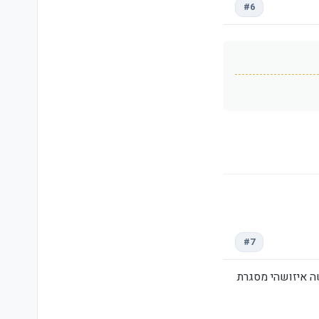
#6
#7
שה איזושהי מסגרת