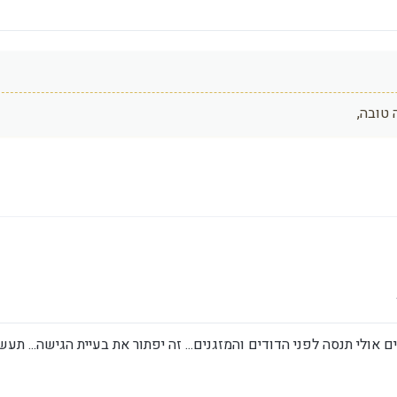
טובה,
וג ידיים ימניות
6 באפר׳ 2026, 13:53
ם אולי תנסה לפני הדודים והמזגנים... זה יפתור את בעיית הגישה... תע