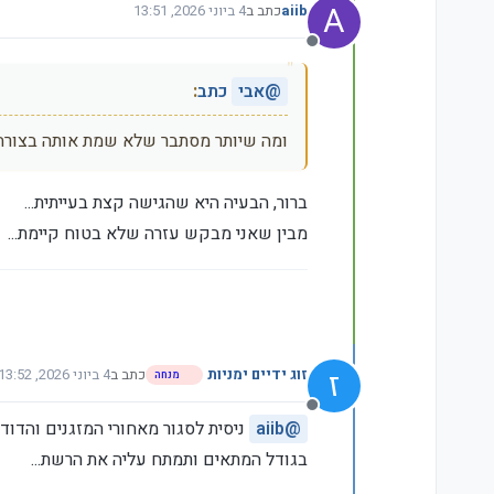
A
aiib
כתב ב
4 ביוני 2026, 13:51
נערך לאחרונה על ידי
מנותק
@
אבי
כתב
:
ומה שיותר מסתבר שלא שמת אותה בצורה 
ברור, הבעיה היא שהגישה קצת בעייתית...
מבין שאני מבקש עזרה שלא בטוח קיימת...
ז
זוג ידיים ימניות
כתב ב
4 ביוני 2026, 13:52
מנחה
נערך לאחרונה על ידי ז
מנותק
@
aiib
ניסית לסגור מאחורי המזגנים והדודי
בגודל המתאים ותמתח עליה את הרשת...