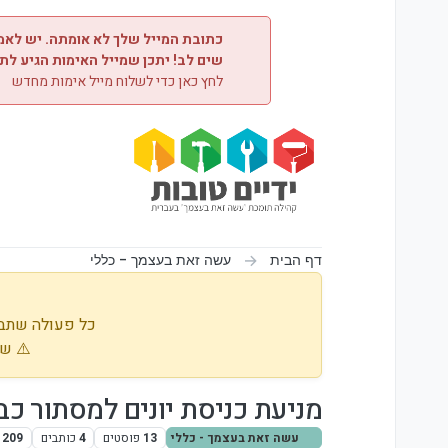
ילוג לתוכן
כתובת המייל שלך לא אומתה. יש לאמת
שים לב! יתכן שמייל האימות הגיע לת
לחץ כאן כדי לשלוח מייל אימות מחדש
דף הבית
עשה זאת בעצמך - כללי
כל פעולה שתבו
⚠️ שי
מניעת כניסת יונים למסתור כב
עשה זאת בעצמך - כללי
13
פוסטים
4
כותבים
209