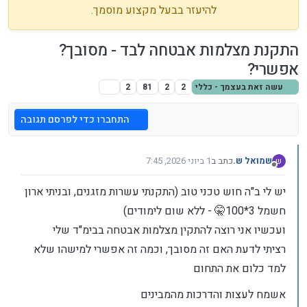
להיעזר בבעל מקצוע מוסמך.
התקנת מצלמות אבטחה לבד - מסובך?
אפשרי?
עשה זאת בעצמך - כללי
2
2
81
2
התחברו כדי לפרסם תגובה
שמואל ש.
כתב ב
1 ביוני 2026, 7:45
ש
נערך לאחרונה על ידי זוג ידיים ימניות
6 בינו׳ 2026, 10:18
מנותק
יש לי ב"ה חוש טכני טוב (התקנתי עשרות מזגנים, ובניתי ארון
חשמל 3*100🤫 - ללא שום לימודים)
ועכשיו אני רוצה להתקין מצלמות אבטחה בבימ"ד שלי
רציתי לדעת האם זה מסובך, וכמה זה אפשרי למישהו שלא
למד כלום את התחום
אשמח לעצות והדרכות מהמבינים