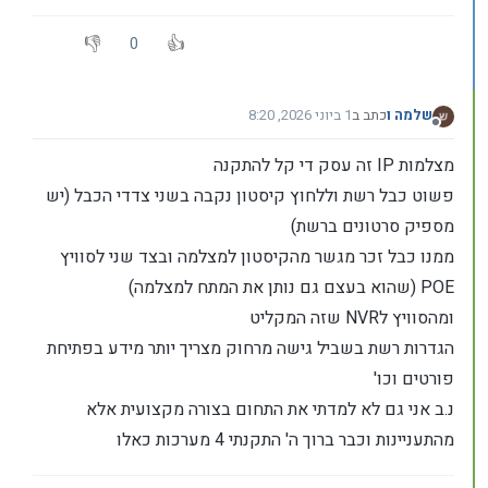
0
שלמה ו
כתב ב
1 ביוני 2026, 8:20
נערך לאחרונה על ידי
מנותק
מצלמות IP זה עסק די קל להתקנה
פשוט כבל רשת וללחוץ קיסטון נקבה בשני צדדי הכבל (יש
מספיק סרטונים ברשת)
ממנו כבל זכר מגשר מהקיסטון למצלמה ובצד שני לסוויץ
POE (שהוא בעצם גם נותן את המתח למצלמה)
ומהסוויץ לNVR שזה המקליט
הגדרות רשת בשביל גישה מרחוק מצריך יותר מידע בפתיחת
פורטים וכו'
נ.ב אני גם לא למדתי את התחום בצורה מקצועית אלא
מהתעניינות וכבר ברוך ה' התקנתי 4 מערכות כאלו