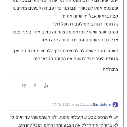
ייתכן שזה גם ידרוש תעסוקה למי שלא יסנן את הצבע לפני
שמכניס אותו למכשיר, וגם תוך כדי עבודה לעיתים מתייבש
קצת בראש אבל זה שווה את זה.
זה חוסך המון ביחס לעבודה של רולר.
כמובן שמי שיש לו מרסס מקצועי זה עולם אחר בפני עצמו
אבל גם הפשוטים עושים עבודה יפה מאוד.
חשוב מאוד לשים לב לבטיחות צריך ללבוש מסיכת פה ואף
סגורים היטב חבל לנשום את החומר הנוראי הזה.
בהצלחה
2
Sandstorm
כתב ב
22 במאי 2025, 17:16
S
נערך לאחרונה על ידי
מנותק
יש לי מרסס צבע שקיבלתי מתנה, ולא השתמשתי עד היום כי
לא ברור לי איך לדלל את הצבע ומהו היחס, תוכל להרחיב