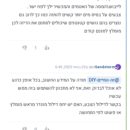
לייבוש\המסה של האטמים והמכשיר ילך לפח ישר...
צבעים על בסיס מים יותר קשים להתזה כמו כך לרוב גם
נוצרים בהם גושים קטנטנים שיכולים לסתום את הדיזה לכן
מומלץ לסננם קודם.
1
Sandstorm
כתב ב
23 במאי 2025, 6:49
S
נערך לאחרונה על ידי
מנותק
@
DIY-זה-החיים
תודה על המידע החשוב, בכל אופן כרגע
לא אוכל לבדוק זאת, אני לא מתכוון להשתמש בזה ממש
עכשיו.
בקשר לדילול הצבע, האם יש יחס דילול מוגדר מראש מומלץ
או פשוט לפי התחושה
0