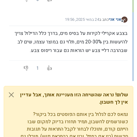
אני אני
כתב ב
24 במאי 2025, 19:56
נערך לאחרונה על ידי
מנותק
בצבע אקרילי לקירות על בסיס מים, בדרך כלל הדילול צריך
להיעשות בין 20-30% מים, תלוי גם במוצר עצמו, שים לב
שבהרבה דליי צבע יש הוראות גם עבור ריסוס צבע.
1
שלום! נראה שהשיחה הזו מעניינת אותך, אבל עדיין
אין לך חשבון.
נמאס לכם לגלול בין אותם הפוסטים בכל ביקור?
כשנרשמים לחשבון, תמיד תחזרו בדיוק למקום שבו
הייתם קודם, ותוכלו לבחור לקבל התראות על תגובות
חדשות (בין אם במייל, ובין אם בהתראת פוש). תוכלו גם