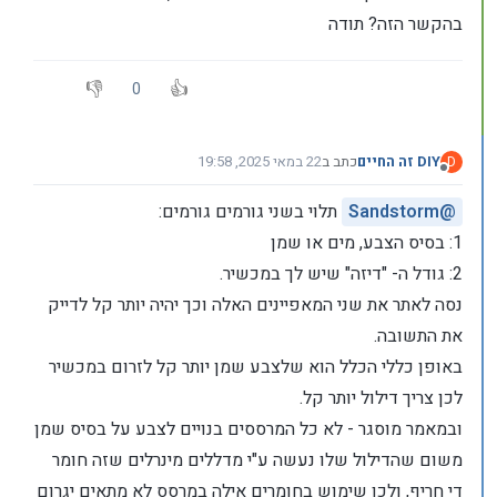
בהקשר הזה? תודה
0
DIY זה החיים
כתב ב
22 במאי 2025, 19:58
D
נערך לאחרונה על ידי
מנותק
@
Sandstorm
תלוי בשני גורמים גורמים:
1: בסיס הצבע, מים או שמן
2: גודל ה- "דיזה" שיש לך במכשיר.
נסה לאתר את שני המאפיינים האלה וכך יהיה יותר קל לדייק
את התשובה.
באופן כללי הכלל הוא שלצבע שמן יותר קל לזרום במכשיר
לכן צריך דילול יותר קל.
ובמאמר מוסגר - לא כל המרססים בנויים לצבע על בסיס שמן
משום שהדילול שלו נעשה ע"י מדללים מינרלים שזה חומר
די חריף, ולכן שימוש בחומרים אילה במרסס לא מתאים יגרום