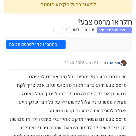
להיעזר בבעל מקצוע מוסמך.
רולר או מרסס צבע?
צביעה סיוד וטיח
5
3
527
3
התחברו כדי לפרסם תגובה
אני אני
כתב ב
21 במאי 2025, 21:46
נערך לאחרונה על ידי
מנותק
יש מרסס צבע בזול יחסית בכל מיני אתרים למיניהם.
מרסס צבע ידוע כדבר מאוד מקצועי וטוב, אבל צריך לקח
בחשבון את כל העבודה מסביב כמו לעטוף הכל בצורה
מעולה ממש כי זה עלול להשפריץ על כל דבר שרק קיים,
ואח"כ להוריד את הצבע זה קשה מנשוא.
מרסס צבע גם משאיר מרקם אחיד בלי סימני רולר או מברשת
רק צריך לשים לב לכמות היוצאת שתהיה פרופורציונלית.