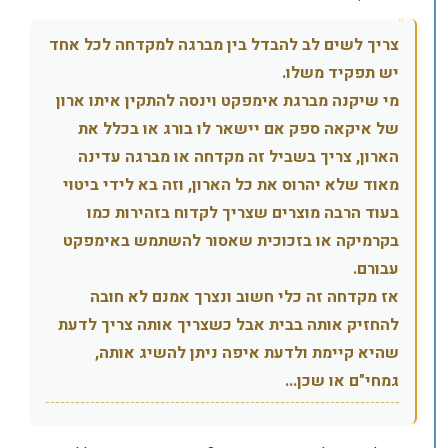
צריך לשים לב להבדל בין מברגה למקדחה לכל אחד
יש תפקיד משלו.
מי שיקנה מברגת אימפקט וינסה להתקין איתו ארון
של איקאה ספק אם יישאר לו בורג או בכלל את
הארון, צריך בשביל זה מקדחה או מברגה עדינה
מאוד שלא יהרוס את כל הארון, וזה בא לידי ביטוי
בעוד הרבה מוצרים שצריך לקדוח בזהירות כמו
בקרמיקה או בזכוכית שאסור להשתמש באימפקט
עבורם.
אז מקדחה זה כלי חשוב ונצרך אמנם לא חובה
להחזיק אותה בבית אבל כשצריך אותה צריך לדעת
שהיא קיימת ולדעת איפה ניתן להשיג אותה,
גמחי"ם או שכן...