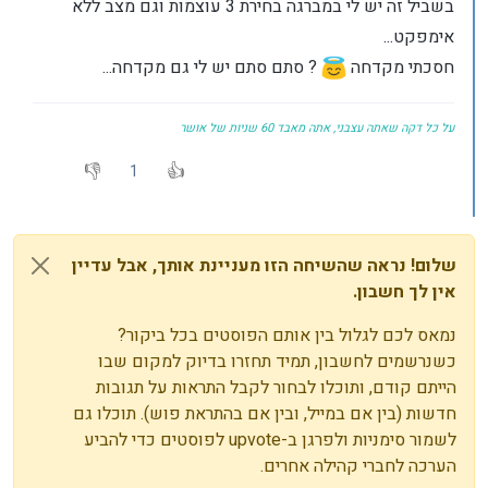
בשביל זה יש לי במברגה בחירת 3 עוצמות וגם מצב ללא
אימפקט...
חסכתי מקדחה
? סתם סתם יש לי גם מקדחה...
על כל דקה שאתה עצבני, אתה מאבד 60 שניות של אושר
1
שלום! נראה שהשיחה הזו מעניינת אותך, אבל עדיין
אין לך חשבון.
נמאס לכם לגלול בין אותם הפוסטים בכל ביקור?
כשנרשמים לחשבון, תמיד תחזרו בדיוק למקום שבו
הייתם קודם, ותוכלו לבחור לקבל התראות על תגובות
חדשות (בין אם במייל, ובין אם בהתראת פוש). תוכלו גם
לשמור סימניות ולפרגן ב-upvote לפוסטים כדי להביע
הערכה לחברי קהילה אחרים.