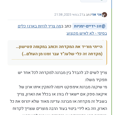
אני אני
כתב ב
21 במאי 2025, 21:38
נערך לאחרונה על ידי אני אני
מנותק
@
זוג-ידיים-ימניות
כתב ב
מה צריך להיות בארגז כלים
בסיסי - לא לאיש מקצוע
:
הייתי מוריד את המקדחה וכותב במקומה פטישון...
(מקדחה זה כלי שלענ"ד עבר זמנו מן העולם...)
צריך לשים לב להבדל בין מברגה למקדחה לכל אחד יש
תפקיד משלו.
מי שיקנה מברגת אימפקט וינסה להתקין איתו ארון של
איקאה ספק אם יישאר לו בורג או בכלל את הארון, צריך
בשביל זה מקדחה או מברגה עדינה מאוד שלא יהרוס את כל
הארון, וזה בא לידי ביטוי בעוד הרבה מוצרים שצריך לקדוח