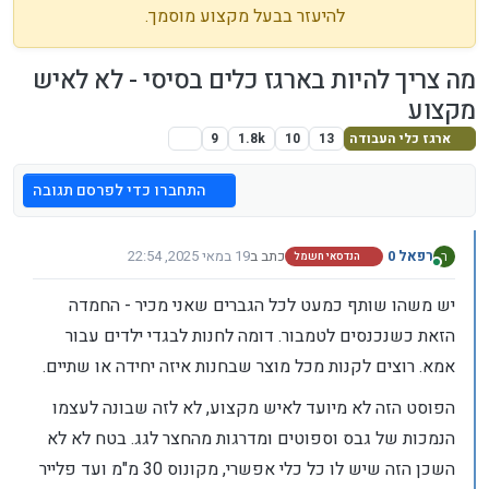
להיעזר בבעל מקצוע מוסמך.
מה צריך להיות בארגז כלים בסיסי - לא לאיש
מקצוע
ארגז כלי העבודה
13
10
1.8k
9
התחברו כדי לפרסם תגובה
רפאל 0
כתב ב
19 במאי 2025, 22:54
ר
הנדסאי חשמל
נערך לאחרונה על ידי
מחובר
יש משהו שותף כמעט לכל הגברים שאני מכיר - החמדה
הזאת כשנכנסים לטמבור. דומה לחנות לבגדי ילדים עבור
אמא. רוצים לקנות מכל מוצר שבחנות איזה יחידה או שתיים.
הפוסט הזה לא מיועד לאיש מקצוע, לא לזה שבונה לעצמו
הנמכות של גבס וספוטים ומדרגות מהחצר לגג. בטח לא לא
השכן הזה שיש לו כל כלי אפשרי, מקונוס 30 מ"מ ועד פלייר