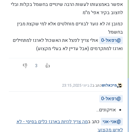
אפשר באמצעותו לעשות הרבה שינויים בחשמל בקלות ובלי
לחצוב בקיר אפי' מ"מ
כמובן זה לא נועד לבורים מוחלטים אלא למי שקצת מבין
בחשמל
@
רפאל-0
אולי צריך לפצל את האשכול לארגז למתחילים
וארגז למתקדמים (אבל עדיין לא בעלי מקצוע)
3
מיכאלוש
כתב ב
2 ביוני 2025, 23:15
נערך לאחרונה על ידי
מנותק
@
רפאל-0
אזיקונים...
@
אני-אני
כתב ב
מה צריך להיות בארגז כלים בסיסי - לא
לאיש מקצוע
: