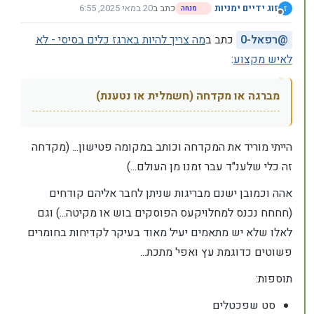
זוג ידיים ימניות
כתב ב
20 במאי 2025, 6:55
ז
מנחה
נערך לאחרונה על ידי זוג ידיים ימניות
מנותק
@
רפאל-0
כתב ב
מה צריך להיות בארגז כלים בסיסי - לא
לאיש מקצוע
:
מברגה או מקדחה (חשמלית או נטענת)
הייתי מוריד את המקדחה וכותב במקומה פטישון... (מקדחה
זה כלי שלענ"ד עבר זמנו מן העולם...)
אהה וכמובן ישנם מבריגות שניתן לחבר אליהם קודחים
(חחחח נכנס למחלויקעס הפוסקים בוש או מקיטה...) וגם
לאלו שלא יש מתאמים יעיל מאוד בעיקר לקדיחות בחומרים
פשוטים כדוגמת עץ ואפי' מתכת...
תוספות:
סט שפכטלים