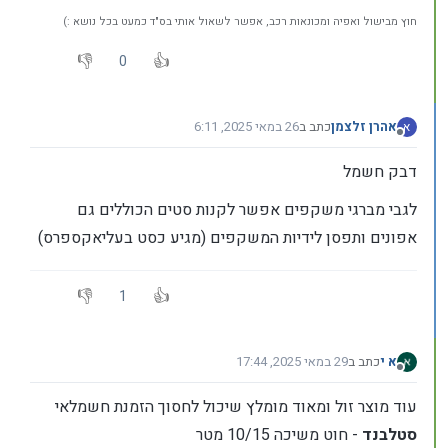
חוץ מבישול ואפיה ומכונאות רכב, אפשר לשאול אותי בס"ד כמעט בכל נושא :)
0
אהרן זלצמן
כתב ב
26 במאי 2025, 6:11
א
נערך לאחרונה על ידי
מנותק
דבק חשמל
לגבי מברגי משקפים אפשר לקנות סטים הכוללים גם
אפונים ותפסן לידיות המשקפים (מגיע כסט בעליאקספרס)
1
א י
כתב ב
29 במאי 2025, 17:44
נערך לאחרונה על ידי א י
מנותק
עוד מוצר זול ומאוד מומלץ שיכול לחסוך הזמנת חשמלאי
סטלבנד
- חוט משיכה 10/15 מטר