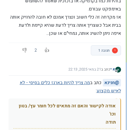
בזהירות כמו בקרמיקה או בזכוכית שאסור להשתמש
באימפקט עבורם.
אז מקדחה זה כלי חשוב ונצרך אמנם לא חובה להחזיק אותה
בבית אבל כשצריך אותה צריך לדעת שהיא קיימת ולדעת
איפה ניתן להשיג אותה, גמחי"ם או שכן...
2
י
תגובה 1
א י
כתב ב
21 במאי 2025, 22:13
נערך לאחרונה על ידי
מנותק
@
חנינא
כתב ב
מה צריך להיות בארגז כלים בסיסי - לא
לאיש מקצוע
:
אודה לקישור והאם זה מתאים לכל חומר עץ/ בטון
וכו'
תודה