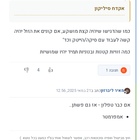
אקדח סיליקון
כמו שהדגישו שיהיה קצת מושקע, אם קונים את הזול יהיה
קשה לעבוד עם סיקה/הייטק וכד'
כמה זוויות קטנות ובנוניות תמיד יהיו שמושיות
4
ח
תגובה 1
מאיר ליברזון
כתב ב
21 במאי 2025, 12:56
נערך לאחרונה על ידי
מנותק
אם כבר טפלון - אז גם פשתן...
אמפרמטר
חוץ מבישול ואפיה ומכונאות רכב, אפשר לשאול אותי בס"ד כמעט בכל נושא :)