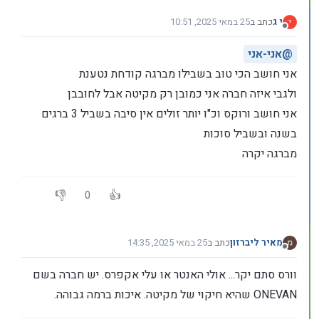
י ג
כתב ב
25 במאי 2025, 10:51
י
נערך לאחרונה על ידי
מנותק
@
אני-אני
אני חושב הכי טוב בשבילו מברגה קודחת נטענת
ולגבי איזה חברה אני כמובן רק מקיטה אבל לחובבן
אני חושב ורוקס וכ"ו יותר זולים אין סיבה בשביל 3 ברגים
בשנה ובשביל סוכות
מברגה יקרה
0
מאיר ליברזון
כתב ב
25 במאי 2025, 14:35
נערך לאחרונה על ידי
מנותק
וורס סתם יקר... אולי האנטר או עלי אקפרס. יש חברה בשם
ONEVAN שהיא חיקוי של מקיטה. איכות ברמה גבוהה.