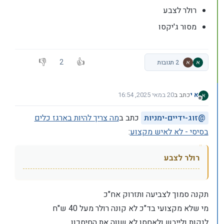
רולר לצבע
מסור ג'יקסו
2
2 תגובות
א י
כתב ב
20 במאי 2025, 16:54
נערך לאחרונה על ידי
מנותק
@
זוג-ידיים-ימניות
כתב ב
מה צריך להיות בארגז כלים
בסיסי - לא לאיש מקצוע
:
רולר לצבע
תקנה סמוך לצביעה ותזרוק אח"כ
מי שלא מקצועי בד"כ לא קונה רולר מעל 40 ש"ח
לנקות ולייבש ולאחסן לא שווה את החיסכון