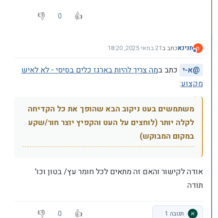
0
חנינא
כתב ב
21 במאי 2025, 18:20
ח
נערך לאחרונה על ידי
מנותק
@
א-י
כתב ב
מה צריך להיות בארגז כלים בסיסי - לא לאיש
מקצוע
:
משתמשים בעט ניקוב הבא שהופך את כל הקדיחה
לקלה יותר (לוחצים על העט והקפיץ יוצר חור/שקע
במקום המבוקש)
אודה לקישור והאם זה מתאים לכל חומר עץ/ בטון וכו'
תודה
0
תגובה 1