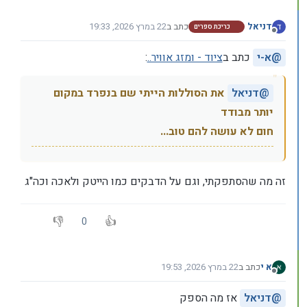
דניאל
כתב ב
22 במרץ 2026, 19:33
ד
כריכת ספרים
נערך לאחרונה על ידי
מנותק
@
א-י
כתב ב
ציוד - ומזג אוויר..
:
@
דניאל
את הסוללות הייתי שם בנפרד במקום
יותר מבודד
חום לא עושה להם טוב...
זה מה שהסתפקתי, וגם על הדבקים כמו הייטק ולאכה וכה"ג
0
א י
כתב ב
22 במרץ 2026, 19:53
נערך לאחרונה על ידי
מנותק
@
דניאל
אז מה הספק