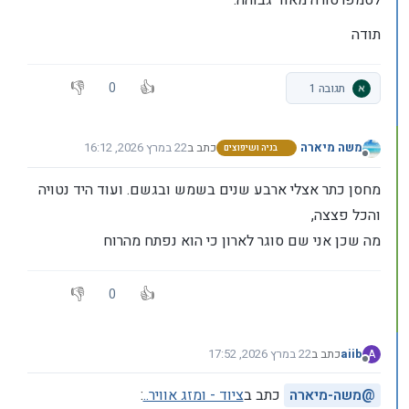
לטמפרטורה מאוד גבוהה.
תודה
0
תגובה 1
משה מיארה
כתב ב
22 במרץ 2026, 16:12
בניה ושיפוצים
נערך לאחרונה על ידי
מנותק
מחסן כתר אצלי ארבע שנים בשמש ובגשם. ועוד היד נטויה
והכל פצצה,
מה שכן אני שם סוגר לארון כי הוא נפתח מהרוח
0
aiib
כתב ב
22 במרץ 2026, 17:52
A
נערך לאחרונה על ידי
מנותק
@
משה-מיארה
כתב ב
ציוד - ומזג אוויר..
: