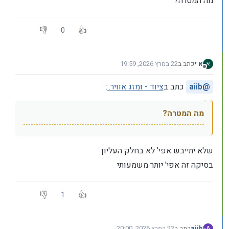
מה המטרה?
0
א י
כתב ב
22 במרץ 2026, 19:59
נערך לאחרונה על ידי
מנותק
@
aiib
כתב ב
ציוד - ומזג אוויר..
:
מה המטרה?
שלא יתייבש אפי' לא בחלק העליון
בסיקה זה אפי' יותר משמעותי
1
aiib
כתב ב
22 במרץ 2026, 20:00
A