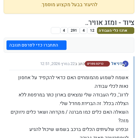
להיעזר בבעל מקצוע מוסמך.
ציוד - ומזג אוויר..
ארגז כלי העבודה
12
4
291
4
התחברו כדי לפרסם תגובה
דניאל
כתב ב
22 במרץ 2026, 12:51
ד
כריכת ספרים
נערך לאחרונה על ידי
מנותק
אשמח לשמוע מהמומחים האם כדאי להקפיד על אחסון
נאות לכלי עבודה.
לדוג', כלי העבודה שלי נמצאים בארון כתר במרפסת ללא
הצללה בכלל. זה הברירת מחדל שלי.
השאלה האם כלים כמו מברגה / מקדחה ושאר כלים ניזוקים
מזה?
ובפרט שלעיתים הכלים ברכב בשמש שיכול להגיע