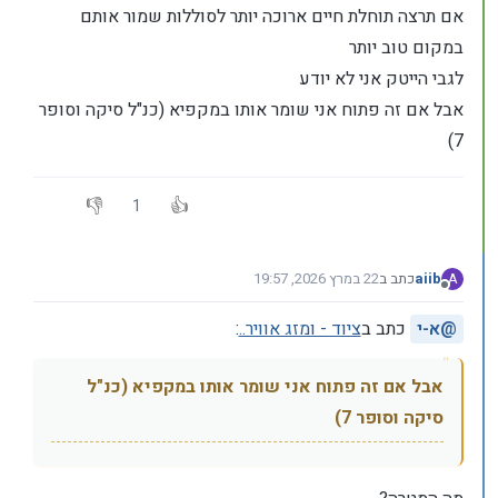
אם תרצה תוחלת חיים ארוכה יותר לסוללות שמור אותם
במקום טוב יותר
לגבי הייטק אני לא יודע
אבל אם זה פתוח אני שומר אותו במקפיא (כנ"ל סיקה וסופר
7)
1
aiib
כתב ב
22 במרץ 2026, 19:57
A
נערך לאחרונה על ידי
מנותק
@
א-י
כתב ב
ציוד - ומזג אוויר..
:
אבל אם זה פתוח אני שומר אותו במקפיא (כנ"ל
סיקה וסופר 7)