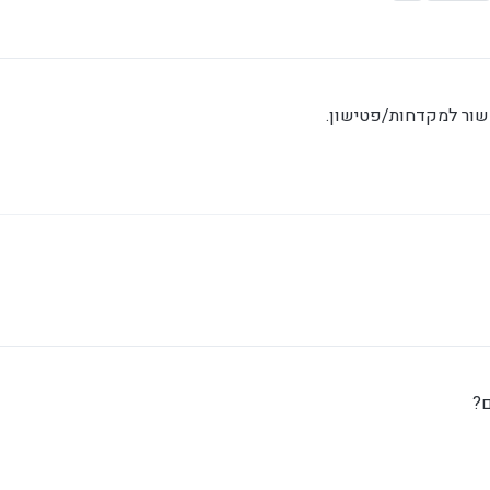
שור למקדחות/פטישון.
ל
ם?