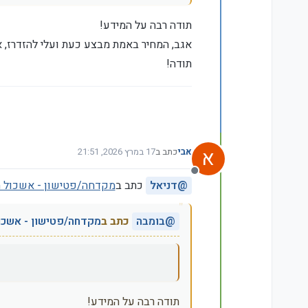
תודה רבה על המידע!
אגב, המחיר באמת מבצע כעת ועלי להזדרז, א
תודה!
א
אבי
כתב ב
17 במרץ 2026, 21:51
נערך לאחרונה על ידי
מנותק
@
דניאל
כתב ב
מקדחה/פטישון - אשכול 
@
בומבה
כתב ב
מקדחה/פטישון - אשכו
תודה רבה על המידע!