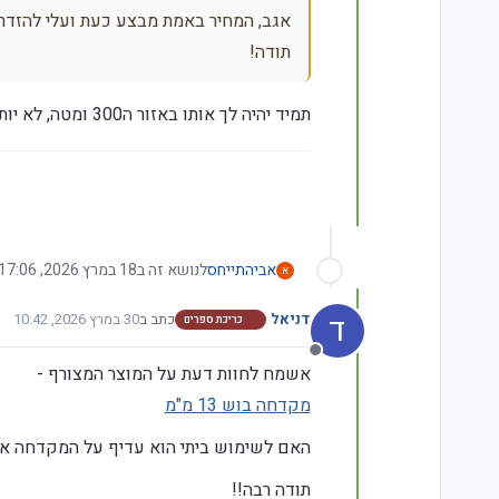
אגב, המחיר באמת מבצע כעת ועלי להזדרז
תודה!
תמיד יהיה לך אותו באזור ה300 ומטה, לא יותר מ300
אבי
התייחס
לנושא זה ב
18 במרץ 2026, 17:06
א
ד
דניאל
כתב ב
30 במרץ 2026, 10:42
כריכת ספרים
נערך לאחרונה על ידי
מנותק
אשמח לחוות דעת על המוצר המצורף -
מקדחה בוש 13 מ"מ
האם לשימוש ביתי הוא עדיף על המקדחה א
תודה רבה!!