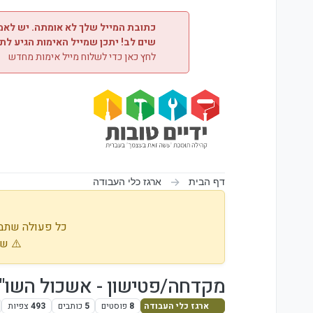
ילוג לתוכן
כתובת המייל שלך לא אומתה. יש לאמת
שים לב! יתכן שמייל האימות הגיע לת
לחץ כאן כדי לשלוח מייל אימות מחדש
דף הבית
ארגז כלי העבודה
כל פעולה שתבו
⚠️ שי
מקדחה/פטישון - אשכול השו"
ארגז כלי העבודה
8
פוסטים
5
כותבים
493
צפיות