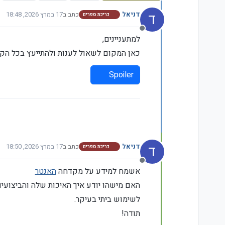
ד
דניאל
כתב ב
17 במרץ 2026, 18:48
כריכת ספרים
נערך לאחרונה על ידי
מנותק
למתעניינים,
כאן המקום לשאול לענות ולהתייעץ בכל הק
Spoiler
ד
דניאל
כתב ב
17 במרץ 2026, 18:50
כריכת ספרים
נערך לאחרונה על ידי דניא
מנותק
אשמח למידע על מקדחה
האנטר
האם מישהו יודע איך האיכות שלה והביצועי
לשימוש ביתי בעיקר.
תודה!