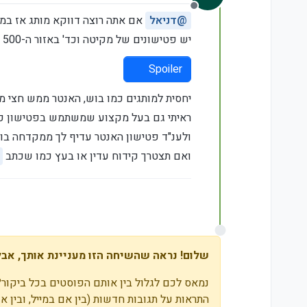
מנותק
@
דניאל
אם אתה רוצה דווקא מותג אז במקום מקדחה תוסיף עוד 0
יש פטישונים של מקיטה וכד' באזור ה-500 ש"ח כולל פוטר נוסף של מקדחה רגילה
Spoiler
יחסית למותגים כמו בוש, האנטר ממש חצי מ
ראיתי גם בעל מקצוע שמשתמש בפטישון כ
ולענ"ד פטישון האנטר עדיף לך ממקדחה בו
ואם תצטרך קידוח עדין או בעץ כמו שכתב
שלום! נראה שהשיחה הזו מעניינת אותך, אבל 
נמאס לכם לגלול בין אותם הפוסטים בכל ביקור?