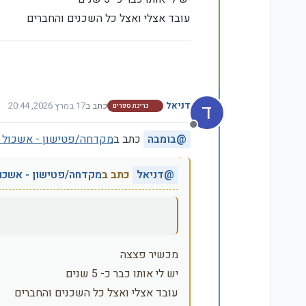
עובד אצלי ואצל כל השכנים והחברים
ד
דניאל
כתב ב
17 במרץ 2026, 20:44
כריכת ספרים
נערך לאחרונה על ידי
מנותק
@
בומבה
כתב ב
מקדחה/פטישון - אשכול 
@
דניאל
כתב ב
מקדחה/פטישון - אשכו
מכשיר פצצה
יש לי אותו כבר כ- 5 שנים
עובד אצלי ואצל כל השכנים והחברים