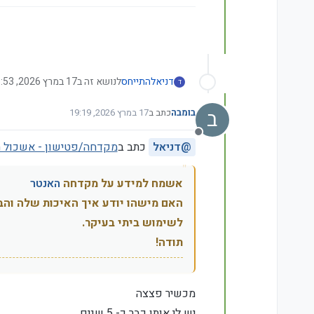
דניאל
התייחס
לנושא זה ב
17 במרץ 2026, 18:53
ד
ב
בומבה
כתב ב
17 במרץ 2026, 19:19
נערך לאחרונה על ידי
מנותק
@
דניאל
כתב ב
מקדחה/פטישון - אשכול 
אשמח למידע על מקדחה
האנטר
האם מישהו יודע איך האיכות שלה והב
לשימוש ביתי בעיקר.
תודה!
מכשיר פצצה
יש לי אותו כבר כ- 5 שנים