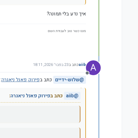
איך נדע בלי תמונה?
מנגו כשר טוב לעבודת השם
A
aiib
כתב ב
23 בפבר׳ 2026, 18:11
נערך לאחרונה על ידי
מנותק
@
שלוש-ידיים
כתב ב
פירוק פאנל ניאגרה
:
@
aiib
כתב ב
פירוק פאנל ניאגרה
: