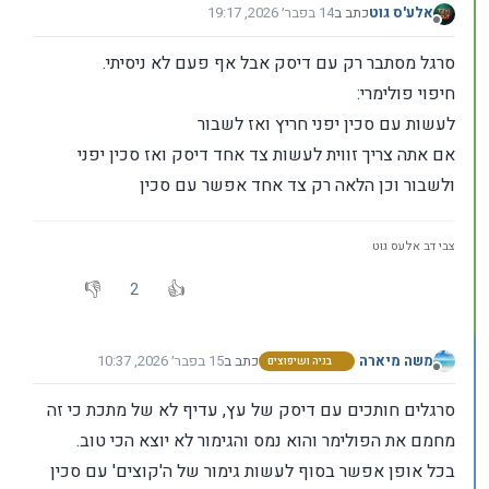
אלע'ס גוט
כתב ב
14 בפבר׳ 2026, 19:17
נערך לאחרונה על ידי אלע'ס גוט
מנותק
סרגל מסתבר רק עם דיסק אבל אף פעם לא ניסיתי.
חיפוי פולימרי:
לעשות עם סכין יפני חריץ ואז לשבור
אם אתה צריך זווית לעשות צד אחד דיסק ואז סכין יפני
ולשבור וכן הלאה רק צד אחד אפשר עם סכין
צבי דב אלעס גוט
2
משה מיארה
כתב ב
15 בפבר׳ 2026, 10:37
בניה ושיפוצים
נערך לאחרונה על ידי
מנותק
סרגלים חותכים עם דיסק של עץ, עדיף לא של מתכת כי זה
מחמם את הפולימר והוא נמס והגימור לא יוצא הכי טוב.
בכל אופן אפשר בסוף לעשות גימור של ה'קוצים' עם סכין