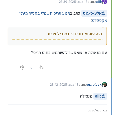
aiib
כתב ב
13 בנוב׳ 2025, 23:39
A
נערך לאחרונה על ידי
מנותק
@
אלע-ס-גוט
כתב ב
מנוע תריס חשמלי בקנייה מעלי
אקספרס
:
כזה שהוא גם ידני בשביל שבת
עם מנאולה או שאפשר להשתמש בחוט תריס?
0
אלע'ס גוט
כתב ב
13 בנוב׳ 2025, 23:42
נערך לאחרונה על ידי
מנותק
@
aiib
מנואלה
צבי דב אלעס גוט