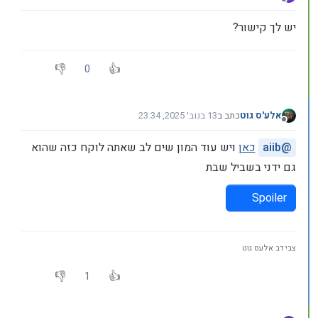
נערך לאחרונה על ידי
מנותק
יש לך קישור?
0
אלע'ס גוט
כתב ב
13 בנוב׳ 2025, 23:34
נערך לאחרונה על ידי
מנותק
@
aiib
כאן
ויש עוד המון שים לב שאתה לוקח כזה שהוא
גם ידני בשביל שבת
Spoiler
צבי דב אלעס גוט
1