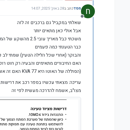
ח
חסד
כתב ב
28 באוק׳ 2025, 14:07
נערך לאחרונה על ידי חסד
מנותק
שאלתי במקביל גם ברכבים זה לזה
אבל אולי כאן מתאים יותר
משכתי כבל מאריך עובי 2.5 מהשקע של המכונת כביסה לחניה
כבר הטענתי כמה פעמים
והבוקר (אחרי שכל הלילה הטעין) שמתי ל
האם החיבורים מתאימים והבעיה רק חוט רו
(הסוללה של האוטו היא 77 KVA האם זה אומר משהו על עוצמת החשמל (מתח?) שהיא צורכת?)
עריכה: מצאתי עכשיו בספר רכב את דרישות
מצו"ב, אשמח להדרכה מעשית לפי זה