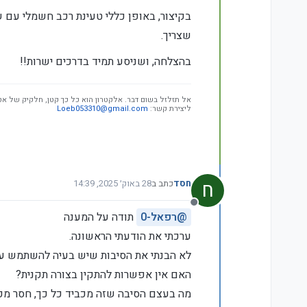
בקיצור, באופן כללי טעינת רכב חשמלי עם 
שצריך.
בהצלחה, ושניסע תמיד בדרכים ישרות!!
אל תזלזל בשום דבר. אלקטרון הוא כל כך קטן, חלקיק של אט
ליצירת קשר:
Loeb053310@gmail.com
ח
חסד
כתב ב
28 באוק׳ 2025, 14:39
נערך לאחרונה על ידי חסד
מנותק
@
רפאל-0
תודה על המענה
ערכתי את הודעתי הראשונה.
לא הבנתי את הסיבות שיש בעיה להשתמש עם
האם אין אפשרות להתקין בצורה תקנית?
מה בעצם הסיבה שזה מכביד כל כך, חסר מכ