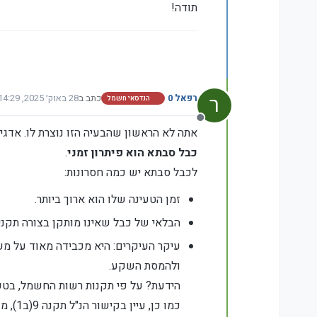
תודה!
ר
רפאל 0
כתב ב
28 באוק׳ 2025, 14:29
הנדסאי חשמל
נערך לאחרונה על ידי רפא
מנותק
אתה לא הראשון שהבעיה הזו נוצרת לו. אדג
כבל סבתא הוא פיתרון זמני
.
לכבל סבתא יש כמה חסרונות:
זמן הטעינה שלו הוא ארוך ביותר.
הבלאי של כבל שאינו מותקן בצורה תקנית
ולהמסת השקע.
הידעת? על פי תקנות רשות החשמל, בטע
כמו כן, עיין בקישור הנ"ל תקנה 9(ב1), משך הטעינה לא יעלה על