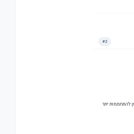
#2
 יכול להוליך 16A, אך עדיין הוא בסיכון להתחממות יתר