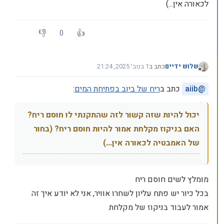
לכאורה אין...)
0
שלוש ידיים
כתב ב
1 בנוב׳ 2025, 21:24
נערך לאחרונה על ידי
מנותק
@
aiib
כתב ב
ריח של ביוב בפתיחת המים
:
יכול להיות שזה קשור לזה שהתקנתי לו חוסם ריח?
האם בניקוז מקלחת אמור להיות חוסם ריח? (בחור
של האמבטיה לכאורה אין...)
מומלץ לשים חוסם ריח
בכל כיור יש פתח עליון לשחרו אוויר, אני לא יודע איך זה
אמור לעבוד בניקוז של מקלחת