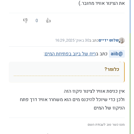
את הצינור אוויר מחובר..)
0
שלוש ידיים
כתב ב
30 באוק׳ 2025, 16:29
נערך לאחרונה על ידי
מנותק
@
aiib
כתב ב
ריח של ביוב בפתיחת המים
:
כלומר?
אין כניסת אוויר לצינור ניקוז הזה
ולכן כדי שיוכל להיכנס מים הוא משחרר אוויר דרך פתח
הניקוז של המים
מנגו כשר טוב לעבודת השם