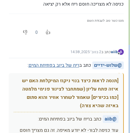
כניסה לא מצריכה חוסם ריח אלא רק יציאה
מנגו כשר טוב לעבודת השם
0
aiib
כתב ב
2 בנוב׳ 2025, 14:38
A
נערך לאחרונה על ידי
מנותק
@
שלוש-ידיים
כתב ב
ריח של ביוב בפתיחת המים
:
[תנסה לראות כיצד בנוי ניקוז המיקלחת האם יש
איזה פתח עליון (שמתחבר לצינור פנימי מלמטה
[כמו בכיורים] שאמור לשחרר אוויר והוא סתום
באיזה שהיא צורה)
@
aiib
כתב בריח של ביוב בפתיחת המים:
עוד כניסה לבור- לא יודע מאיפה. זה גם מצריך חוסם