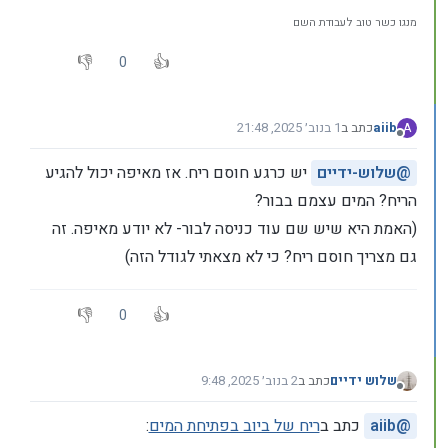
מנגו כשר טוב לעבודת השם
0
aiib
כתב ב
1 בנוב׳ 2025, 21:48
A
נערך לאחרונה על ידי
מנותק
@
שלוש-ידיים
יש כרגע חוסם ריח. אז מאיפה יכול להגיע
הריח? המים עצמם בבור?
(האמת היא שיש שם עוד כניסה לבור- לא יודע מאיפה. זה
גם מצריך חוסם ריח? כי לא מצאתי לגודל הזה)
0
שלוש ידיים
כתב ב
2 בנוב׳ 2025, 9:48
נערך לאחרונה על ידי
מנותק
@
aiib
כתב ב
ריח של ביוב בפתיחת המים
: