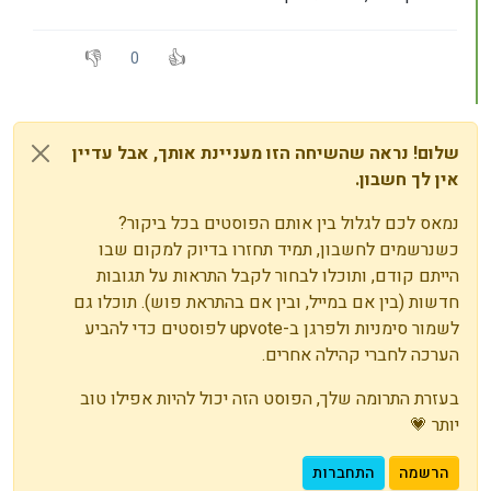
0
שלום! נראה שהשיחה הזו מעניינת אותך, אבל עדיין
אין לך חשבון.
נמאס לכם לגלול בין אותם הפוסטים בכל ביקור?
כשנרשמים לחשבון, תמיד תחזרו בדיוק למקום שבו
הייתם קודם, ותוכלו לבחור לקבל התראות על תגובות
חדשות (בין אם במייל, ובין אם בהתראת פוש). תוכלו גם
לשמור סימניות ולפרגן ב-upvote לפוסטים כדי להביע
הערכה לחברי קהילה אחרים.
בעזרת התרומה שלך, הפוסט הזה יכול להיות אפילו טוב
יותר 💗
הרשמה
התחברות