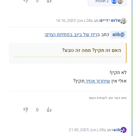
0
2 תגובות
שלוש ידיים
כתב ב
28 באוק׳ 2025, 16:16
נערך לאחרונה על ידי שלוש ידיים
מנותק
@
aiib
כתב ב
ריח של ביוב בפתיחת המים
:
האם זה תקין? ממה זה נובע?
לא תקין!
אולי אין
שיחרור אוויר
תקין?
מנגו כשר טוב לעבודת השם
0
aiib
כתב ב
28 באוק׳ 2025, 21:50
A
נערך לאחרונה על ידי
מנותק