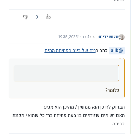
0
שלוש ידיים
כתב ב
4 בנוב׳ 2025, 19:38
נערך לאחרונה על ידי
מנותק
@
aiib
כתב ב
ריח של ביוב בפתיחת המים
:
כלומר?
תבדוק להיכן הוא ממשיך/ מהיכן הוא מגיע
האם יש מים שזורמים בו בעת פתיחת ברז כל שהוא/ מכונת
כביסה