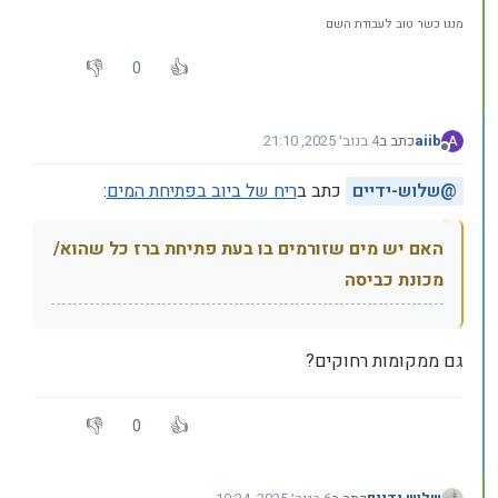
מנגו כשר טוב לעבודת השם
0
aiib
כתב ב
4 בנוב׳ 2025, 21:10
A
נערך לאחרונה על ידי
מנותק
@
שלוש-ידיים
כתב ב
ריח של ביוב בפתיחת המים
:
האם יש מים שזורמים בו בעת פתיחת ברז כל שהוא/
מכונת כביסה
גם ממקומות רחוקים?
0