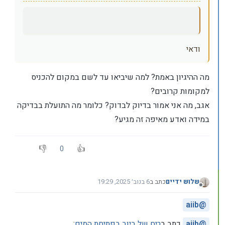
ודאי
מה ההיגיון באמת? למה שיביאו עד לשם במקום להכניס
למקומות קרובים?
אגב, מה אני אמור בדיוק לבדוק? כלומר מה התועלת בבדיקה
במידה ואדע מאיפה זה מגיע?
0
שלוש ידיים
כתב ב
6 בנוב׳ 2025, 19:29
נערך לאחרונה על ידי
מנותק
aiib
@
@
aiib
כתב ב
ריח של ביוב בפתיחת המים
: