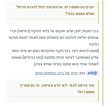
יש כרגע חוסם ריח. אז מאיפה יכול להגיע הריח?
המים עצמם בבור?
כבר כתבתי, יתכן שיש ואקום על צינור הניקוז (ביציאה) וכדי
שהמים יצליחו להיכנס הם פותחים פתח לאוויר לצאת מצינור
הניקוז
[תנסה לראות כיצד בנוי ניקוז המיקלחת האם יש איזה פתח
עליון (שמתחבר לצינור פנימי מלמטה [כמו בכיורים] שאמור
לשחרר אוויר והוא סתום באיזה שהיא צורה)
@
aiib
כתב ב
ריח של ביוב בפתיחת המים
:
עוד כניסה לבור- לא יודע מאיפה. זה גם מצריך
חוסם ריח?