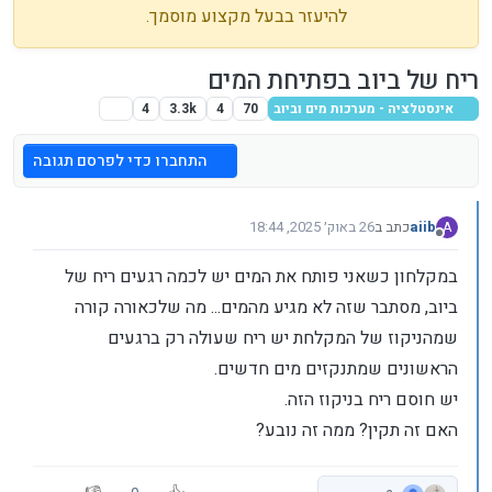
להיעזר בבעל מקצוע מוסמך.
ריח של ביוב בפתיחת המים
אינסטלציה - מערכות מים וביוב
70
4
3.3k
4
התחברו כדי לפרסם תגובה
aiib
כתב ב
26 באוק׳ 2025, 18:44
A
נערך לאחרונה על ידי
מנותק
במקלחון כשאני פותח את המים יש לכמה רגעים ריח של
ביוב, מסתבר שזה לא מגיע מהמים... מה שלכאורה קורה
שמהניקוז של המקלחת יש ריח שעולה רק ברגעים
הראשונים שמתנקזים מים חדשים.
יש חוסם ריח בניקוז הזה.
האם זה תקין? ממה זה נובע?