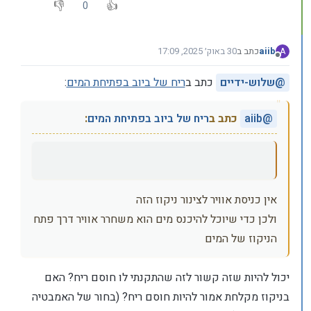
0
aiib
כתב ב
30 באוק׳ 2025, 17:09
A
נערך לאחרונה על ידי
מנותק
@
שלוש-ידיים
כתב ב
ריח של ביוב בפתיחת המים
:
@
aiib
כתב ב
ריח של ביוב בפתיחת המים
:
אין כניסת אוויר לצינור ניקוז הזה
ולכן כדי שיוכל להיכנס מים הוא משחרר אוויר דרך פתח
הניקוז של המים
יכול להיות שזה קשור לזה שהתקנתי לו חוסם ריח? האם
בניקוז מקלחת אמור להיות חוסם ריח? (בחור של האמבטיה