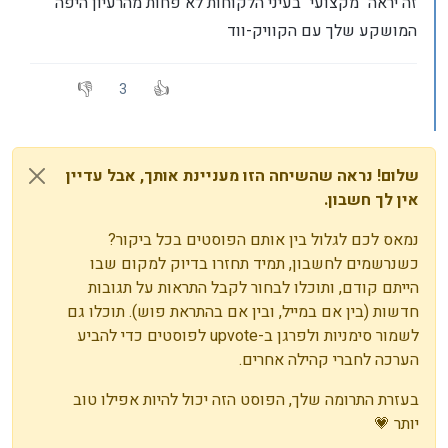
זה יראה "מקצועי" בעיני הלקוחות לא פחות מהרעיון היפה
המושקע שלך עם הקוויק-ווד
3
שלום! נראה שהשיחה הזו מעניינת אותך, אבל עדיין
אין לך חשבון.
נמאס לכם לגלול בין אותם הפוסטים בכל ביקור?
כשנרשמים לחשבון, תמיד תחזרו בדיוק למקום שבו
הייתם קודם, ותוכלו לבחור לקבל התראות על תגובות
חדשות (בין אם במייל, ובין אם בהתראת פוש). תוכלו גם
לשמור סימניות ולפרגן ב-upvote לפוסטים כדי להביע
הערכה לחברי קהילה אחרים.
בעזרת התרומה שלך, הפוסט הזה יכול להיות אפילו טוב
יותר 💗