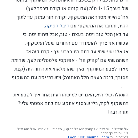
היינו פחת עגול רק בשכבה הראשונה של המשקוף, בקוטר
של בערך 1-1.5 ס"ה (עם קונוס או קודח פרפר לעץ).
אח"כ הייתי מסדר את המשקוף, וקודח חור עמוק עד לתוך
הקיר, ומחבר את המשקוף עם
דיבל דפיקה
.
עד כאן הכל טוב ויפה. בעצם - טוב, אבל פחות יפה. כי
עכשיו אני צריך להתמודד עם החורים שעל המשקוף.
אז אלו שעשיתי עד היום היו בצבע עץ - קרם כזה.אז
השתמשתי עם 'קוויק ווד' - אפוקסי פלסטלינה לעץ, שדומה
מאוד לצבע המשקוף. ואיך שהו מלאתי את החור הזה (קצת
מסובך, כי זה בעצם חלל מאחורה) ויישרתי יפה עם המשקוף
.
השאלה שלי היא, האם יש למישהו רעיון אחר איך לקבע את
המשקוף לקיר, בלי שבסוף אתקע עם כתם אסטתי עליו?
תודה רבה!
אל תזלזל בשום דבר. אלקטרון הוא כל כך קטן, חלקיק של אטום. אבל הוא יכול
לעשות כל כך הרבה.
ליצירת קשר:
Loeb053310@gmail.com