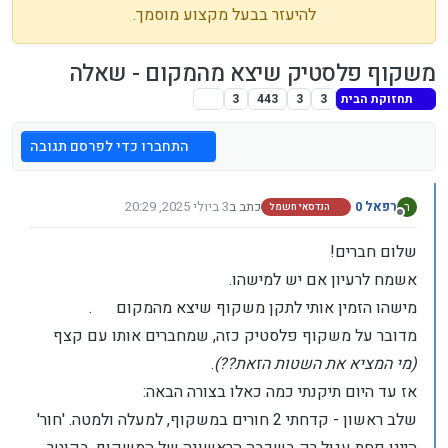
להיעזר בבעל מקצוע מוסמך.
משקוף פלסטיק שיצא מהמקום - שאלה
תחזוקת הבית
3
3
443
3
התחברו כדי לפרסם תגובה
רפאל 0
כתב ב
3 ביולי 2025, 20:29
ר
הנדסאי חשמל
נערך לאחרונה על ידי רפאל 0
7 במרץ 2025, 20:29
מנותק
שלום חברים!
אשמח לרעיון אם יש למישהו.
מישהו הזמין אותי לתקן משקוף שיצא מהמקום
.
מדובר על משקוף פלסטיק כזה, שמחברים אותו עם קצף
(מי המציא את השטות הזאת??)
.
אז עד היום תיקנתי כמה כאלו בצורה הבאה:
שלב ראשון - קדחתי 2 חורים במשקוף, למעלה ולמטה. 'חור'