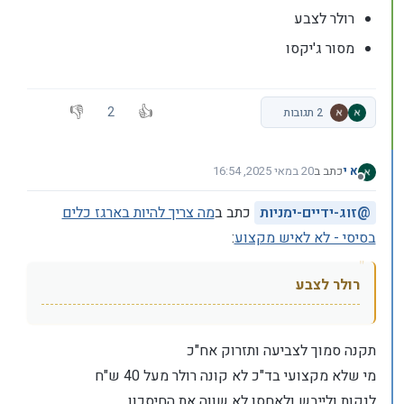
רולר לצבע
מסור ג'יקסו
2
2 תגובות
א י
כתב ב
20 במאי 2025, 16:54
נערך לאחרונה על ידי
מנותק
@
זוג-ידיים-ימניות
כתב ב
מה צריך להיות בארגז כלים
בסיסי - לא לאיש מקצוע
:
רולר לצבע
תקנה סמוך לצביעה ותזרוק אח"כ
מי שלא מקצועי בד"כ לא קונה רולר מעל 40 ש"ח
לנקות ולייבש ולאחסן לא שווה את החיסכון