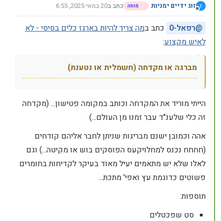
זוג ידיים ימניות
כתב ב
20 במאי 2025, 6:55
ז
מנחה
נערך לאחרונה על ידי זוג ידיים ימניות
מנותק
@
רפאל-0
כתב ב
מה צריך להיות בארגז כלים בסיסי - לא
לאיש מקצוע
:
מברגה או מקדחה (חשמלית או נטענת)
הייתי מוריד את המקדחה וכותב במקומה פטישון... (מקדחה
זה כלי שלענ"ד עבר זמנו מן העולם...)
אהה וכמובן ישנם מבריגות שניתן לחבר אליהם קודחים
(חחחח נכנס למחלויקעס הפוסקים בוש או מקיטה...) וגם
לאלו שלא יש מתאמים יעיל מאוד בעיקר לקדיחות בחומרים
פשוטים כדוגמת עץ ואפי' מתכת...
תוספות:
סט שפכטלים