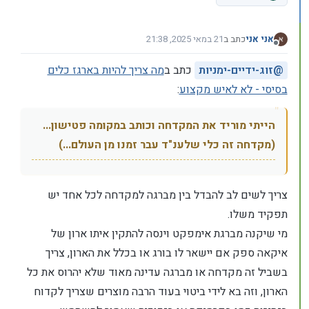
אני אני
כתב ב
21 במאי 2025, 21:38
נערך לאחרונה על ידי אני אני
מנותק
@
זוג-ידיים-ימניות
כתב ב
מה צריך להיות בארגז כלים
בסיסי - לא לאיש מקצוע
:
הייתי מוריד את המקדחה וכותב במקומה פטישון...
(מקדחה זה כלי שלענ"ד עבר זמנו מן העולם...)
צריך לשים לב להבדל בין מברגה למקדחה לכל אחד יש
תפקיד משלו.
מי שיקנה מברגת אימפקט וינסה להתקין איתו ארון של
איקאה ספק אם יישאר לו בורג או בכלל את הארון, צריך
בשביל זה מקדחה או מברגה עדינה מאוד שלא יהרוס את כל
הארון, וזה בא לידי ביטוי בעוד הרבה מוצרים שצריך לקדוח