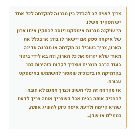
צריך לשים לב להבדל בין מברגה למקדחה לכל אחד
יש תפקיד משלו.
מי שיקנה מברגת אימפקט וינסה להתקין איתו ארון
של איקאה ספק אם יישאר לו בורג או בכלל את
הארון, צריך בשביל זה מקדחה או מברגה עדינה
מאוד שלא יהרוס את כל הארון, וזה בא לידי ביטוי
בעוד הרבה מוצרים שצריך לקדוח בזהירות כמו
בקרמיקה או בזכוכית שאסור להשתמש באימפקט
עבורם.
אז מקדחה זה כלי חשוב ונצרך אמנם לא חובה
להחזיק אותה בבית אבל כשצריך אותה צריך לדעת
שהיא קיימת ולדעת איפה ניתן להשיג אותה,
גמחי"ם או שכן...