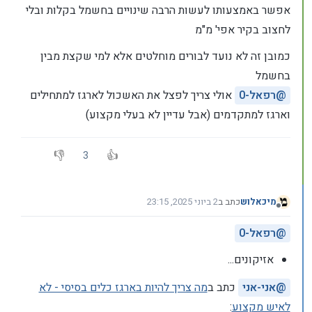
אפשר באמצעותו לעשות הרבה שינויים בחשמל בקלות ובלי
לחצוב בקיר אפי' מ"מ
כמובן זה לא נועד לבורים מוחלטים אלא למי שקצת מבין
בחשמל
@
רפאל-0
אולי צריך לפצל את האשכול לארגז למתחילים
וארגז למתקדמים (אבל עדיין לא בעלי מקצוע)
3
מיכאלוש
כתב ב
2 ביוני 2025, 23:15
נערך לאחרונה על ידי
מנותק
@
רפאל-0
אזיקונים...
@
אני-אני
כתב ב
מה צריך להיות בארגז כלים בסיסי - לא
לאיש מקצוע
: