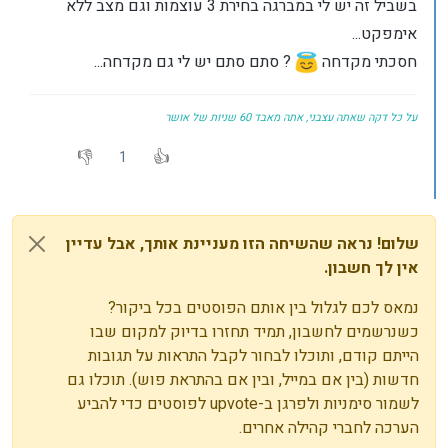
בשביל זה יש לי במברגה בחירת 3 עוצמות וגם מצב ללא
אימפקט...
חסכתי מקדחה
? סתם סתם יש לי גם מקדחה...
על כל דקה שאתה עצבני, אתה מאבד 60 שניות של אושר
1
שלום! נראה שהשיחה הזו מעניינת אותך, אבל עדיין
אין לך חשבון.
נמאס לכם לגלול בין אותם הפוסטים בכל ביקור?
כשנרשמים לחשבון, תמיד תחזרו בדיוק למקום שבו
הייתם קודם, ותוכלו לבחור לקבל התראות על תגובות
חדשות (בין אם במייל, ובין אם בהתראת פוש). תוכלו גם
לשמור סימניות ולפרגן ב-upvote לפוסטים כדי להביע
הערכה לחברי קהילה אחרים.