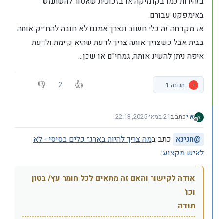
בזהירות כמו בקרמיקה או בזכוכית שאסור להשתמש
באימפקט עבורם.
אז מקדחה זה כלי חשוב ונצרך אמנם לא חובה להחזיק אותה
בבית אבל כשצריך אותה צריך לדעת שהיא קיימת ולדעת
איפה ניתן להשיג אותה, גמחי"ם או שכן...
2
י
תגובה 1
א י
כתב ב
21 במאי 2025, 22:13
נערך לאחרונה על ידי
מנותק
@
חנינא
כתב ב
מה צריך להיות בארגז כלים בסיסי - לא
לאיש מקצוע
:
אודה לקישור והאם זה מתאים לכל חומר עץ/ בטון
וכו'
תודה