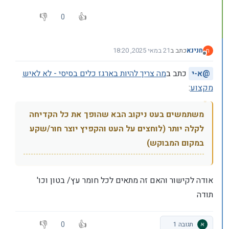
0
חנינא
כתב ב
21 במאי 2025, 18:20
ח
נערך לאחרונה על ידי
מנותק
@
א-י
כתב ב
מה צריך להיות בארגז כלים בסיסי - לא לאיש
מקצוע
:
משתמשים בעט ניקוב הבא שהופך את כל הקדיחה
לקלה יותר (לוחצים על העט והקפיץ יוצר חור/שקע
במקום המבוקש)
אודה לקישור והאם זה מתאים לכל חומר עץ/ בטון וכו'
תודה
0
תגובה 1