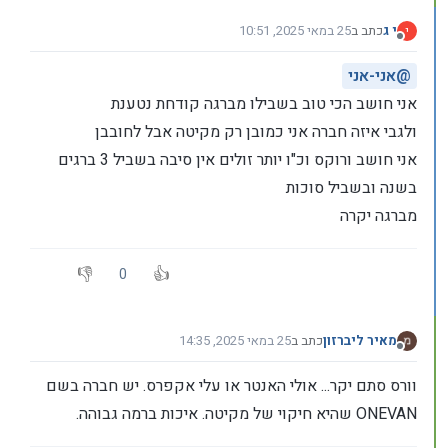
י ג
כתב ב
25 במאי 2025, 10:51
י
נערך לאחרונה על ידי
מנותק
@
אני-אני
אני חושב הכי טוב בשבילו מברגה קודחת נטענת
ולגבי איזה חברה אני כמובן רק מקיטה אבל לחובבן
אני חושב ורוקס וכ"ו יותר זולים אין סיבה בשביל 3 ברגים
בשנה ובשביל סוכות
מברגה יקרה
0
מאיר ליברזון
כתב ב
25 במאי 2025, 14:35
נערך לאחרונה על ידי
מנותק
וורס סתם יקר... אולי האנטר או עלי אקפרס. יש חברה בשם
ONEVAN שהיא חיקוי של מקיטה. איכות ברמה גבוהה.