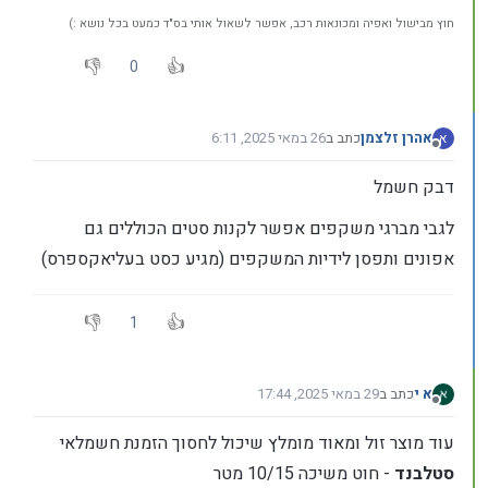
חוץ מבישול ואפיה ומכונאות רכב, אפשר לשאול אותי בס"ד כמעט בכל נושא :)
0
אהרן זלצמן
כתב ב
26 במאי 2025, 6:11
א
נערך לאחרונה על ידי
מנותק
דבק חשמל
לגבי מברגי משקפים אפשר לקנות סטים הכוללים גם
אפונים ותפסן לידיות המשקפים (מגיע כסט בעליאקספרס)
1
א י
כתב ב
29 במאי 2025, 17:44
נערך לאחרונה על ידי א י
מנותק
עוד מוצר זול ומאוד מומלץ שיכול לחסוך הזמנת חשמלאי
סטלבנד
- חוט משיכה 10/15 מטר