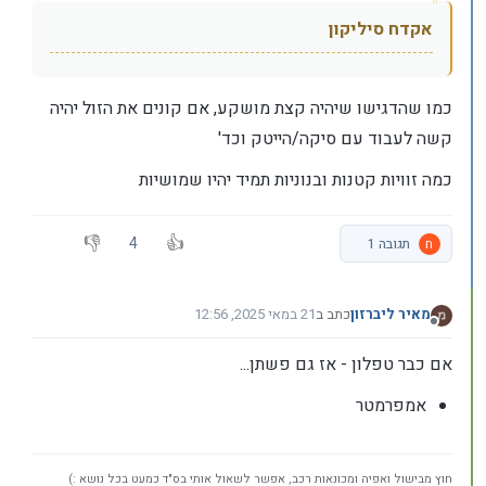
אקדח סיליקון
כמו שהדגישו שיהיה קצת מושקע, אם קונים את הזול יהיה
קשה לעבוד עם סיקה/הייטק וכד'
כמה זוויות קטנות ובנוניות תמיד יהיו שמושיות
4
ח
תגובה 1
מאיר ליברזון
כתב ב
21 במאי 2025, 12:56
נערך לאחרונה על ידי
מנותק
אם כבר טפלון - אז גם פשתן...
אמפרמטר
חוץ מבישול ואפיה ומכונאות רכב, אפשר לשאול אותי בס"ד כמעט בכל נושא :)