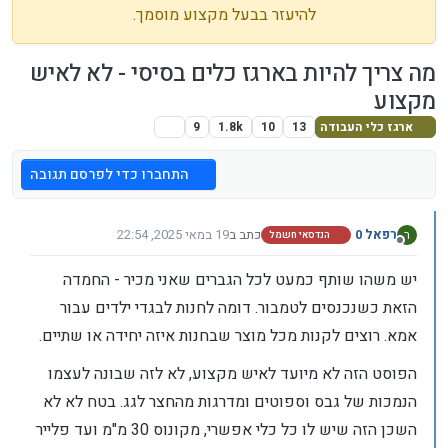
להיעזר בבעל מקצוע מוסמך.
מה צריך להיות בארגז כלים בסיסי - לא לאיש
מקצוע
ארגז כלי העבודה
13
10
1.8k
9
התחברו כדי לפרסם תגובה
רפאל 0
כתב ב
19 במאי 2025, 22:54
ר
הנדסאי חשמל
נערך לאחרונה על ידי
מנותק
יש משהו שותף כמעט לכל הגברים שאני מכיר - החמדה
הזאת כשנכנסים לטמבור. דומה לחנות לבגדי ילדים עבור
אמא. רוצים לקנות מכל מוצר שבחנות איזה יחידה או שתיים.
הפוסט הזה לא מיועד לאיש מקצוע, לא לזה שבונה לעצמו
הנמכות של גבס וספוטים ומדרגות מהחצר לגג. בטח לא לא
השכן הזה שיש לו כל כלי אפשרי, מקונוס 30 מ"מ ועד פלייר